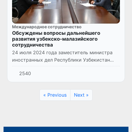
Международное сотрудничество
Обсуждены вопросы дальнейшего
развития узбекско-малазийского
сотрудничества
24 июля 2024 года заместитель министра
иностранных дел Республики Узбекистан
Илхом Хайдаров встретился с
2540
Чрезвычайным и Полномочным Послом
Малайзии в нашей стране Ильхамом Туах
бин...
« Previous
Next »