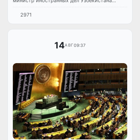
министр иностранных дел Узбекистана
Бахтиёр Саидов провел переговоры с
2971
министром иностранных дел Кувейта
Абдуллой Али Аль-Яхьёй.
14
09:37
АВГ