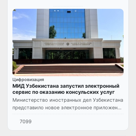
Цифровизация
МИД Узбекистана запустил электронный
сервис по оказанию консульских услуг
Министерство иностранных дел Узбекистана
представило новое электронное приложение
«UZ Embassies and Consulates», призванное
7099
облегчить доступ к консульским услугам и
обеспечить подд...