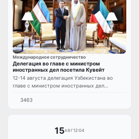
Международное сотрудничество
Делегация во главе с министром
иностранных дел посетила Кувейт
12-14 августа делегация Узбекистана во
главе с министром иностранных дел
Бахтиером Саидовым посетила Кувейт. В
3463
ходе визита был организован ряд
двусторонних переговоров, встреч с ве...
15
12:04
АВГ