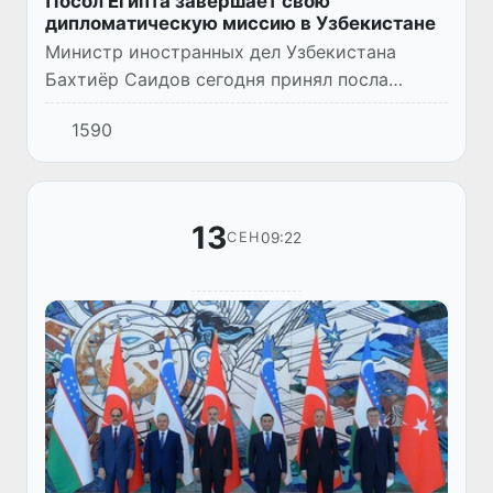
Посол Египта завершает свою
дипломатическую миссию в Узбекистане
Министр иностранных дел Узбекистана
Бахтиёр Саидов сегодня принял посла
Египта Амиру Фахми в связи с завершением
1590
дипломатической миссии в нашей стране.
13
09:22
СЕН