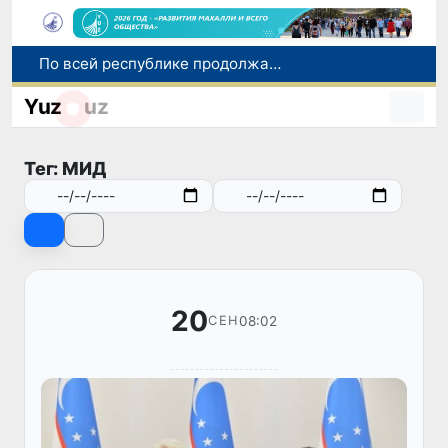
По всей республике продолжаются мероприятия в рамках акции «Актуальные 40 дней»
Оказавшийся в сложной ситуации в Германии соотечественник возвращен в Узбекистан
Yuz
uz
В Узбекистане определили порядок создания и эксплуатации платных автодорог
Мошенничество при трудоустройстве за рубежом: в Каракалпакстане и Ташкенте выявлены новые случаи обмана граждан
Тег: МИД
В Сенате состоялась встреча с представителем Госдепартамента США
20
08:02
СЕН