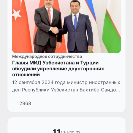
Международное сотрудничество
Главы МИД Узбекистана и Турции
обсудили укрепление двусторонних
отношений
12 сентября 2024 года министр иностранных
дел Республики Узбекистан Бахтиёр Саидов
провел встречу с министром иностранных
2968
дел Турецкой Республики Хаканом Фиданом
в Ташкенте.
11
10:22
СЕН