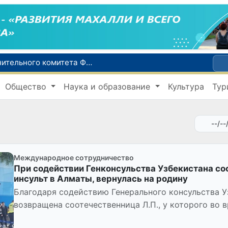
В Ташкенте состоялось заседание Исполнительного комитета Федерации тяжелой атлетики Азии
Коканд присоединился к Глобальному альянсу ЮНЕСКО по медиа- и информационной грамотности
Общество
Наука и образование
Культура
Тур
В Ташкентской области шесть компаний подозреваются в уклонении от уплаты налогов на 42,5 млрд сумов
В Узбекистане совершенствуется система обращения с опасными отходами
При содействии Генконсульства Узбекистана соотечественница, перенесшая инсульт в Алматы, вернулась на родину
Международное сотрудничество
При содействии Генконсульства Узбекистана со
инсульт в Алматы, вернулась на родину
Благодаря содействию Генерального консульства У
возвращена соотечественница Л.П., у которого во
инсульт.