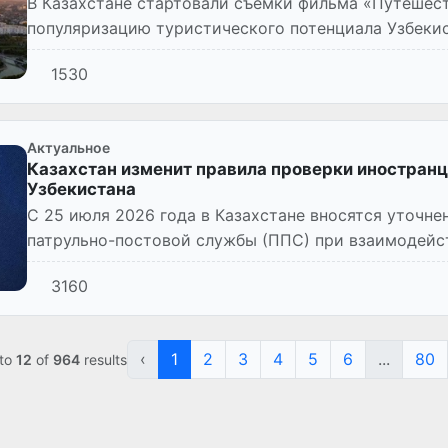
В Казахстане стартовали съемки фильма «Путешест
популяризацию туристического потенциала Узбекис
1530
Актуальное
Казахстан изменит правила проверки иностранц
Узбекистана
С 25 июля 2026 года в Казахстане вносятся уточне
патрульно-постовой службы (ППС) при взаимодейс
также порядок их дейст...
3160
‹
1
2
3
4
5
6
...
80
to
12
of
964
results