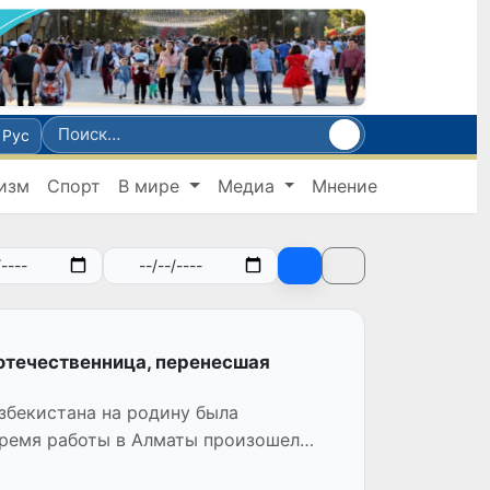
Рус
изм
Спорт
В мире
Медиа
Мнение
отечественница, перенесшая
збекистана на родину была
 время работы в Алматы произошел