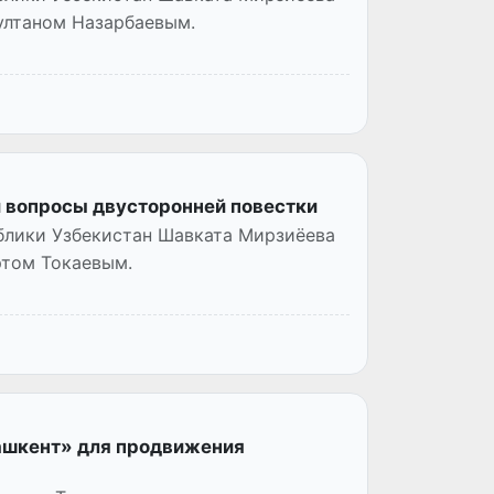
ултаном Назарбаевым.
и вопросы двусторонней повестки
блики Узбекистан Шавката Мирзиёева
ртом Токаевым.
ашкент» для продвижения