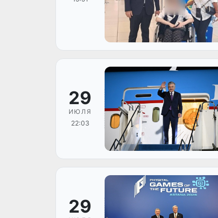
29
ИЮЛЯ
22:03
29