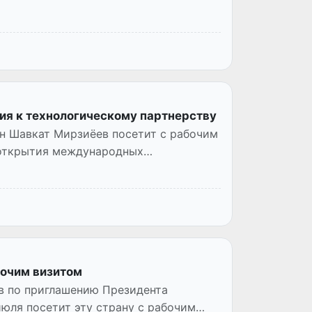
рия к технологическому партнерству
ан Шавкат Мирзиёев посетит с рабочим
 открытия международных
бочим визитом
в по приглашению Президента
юля посетит эту страну с рабочим