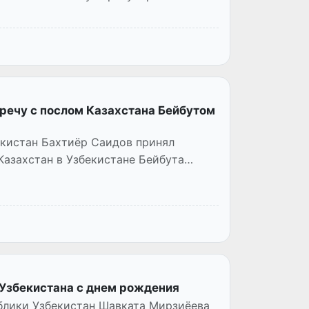
речу с послом Казахстана Бейбутом
екистан Бахтиёр Саидов принял
азахстан в Узбекистане Бейбута
 Узбекистана с днем рождения
блики Узбекистан Шавката Мирзиёева