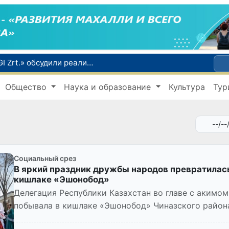
«Узатом» и венгерская компания «MVM EGI Zrt.» обсудили реализацию проекта систем сухого охлаждения для АЭС
В Сенате обсудили меры по улучшению позиций Узбекистана в международных рейтингах и индексах
Общество
Наука и образование
Культура
Тур
Глава МИД Узбекистана провел переговоры с руководством Индии и принял участие в Узбекско-индийском бизнес-форуме
В июле в Узбекистане зафиксировано снижение цен на продукты питания и рост стоимости отдельных товаров и услуг
Социальный срез
В яркий праздник дружбы народов превратилась
кишлаке «Эшонобод»
Делегация Республики Казахстан во главе с акимо
побывала в кишлаке «Эшонобод» Чиназского района
ознакомилась с деятельно...