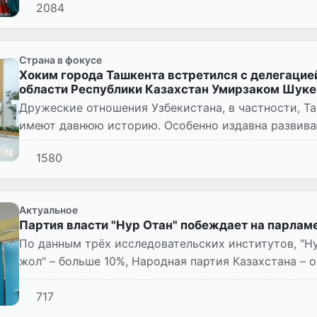
2084
Страна в фокусе
Хоким города Ташкента встретился с делегацией
области Республики Казахстан Умирзаком Шук
Дружеские отношения Узбекистана, в частности, Т
имеют давнюю историю. Особенно издавна развив
отношения. Сегодняшняя встр...
1580
Актуальное
Партия власти "Нур Отан" побеждает на парлам
По данным трёх исследовательских институтов, "Ну
жол" – больше 10%, Народная партия Казахстана – 
717