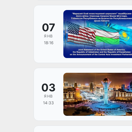
07
ЯНВ
18:16
03
ЯНВ
14:33