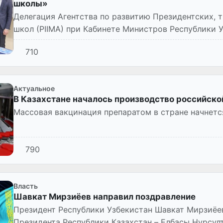
школы»
Делегация Агентства по развитию Президентских, 
школ (PIIMA) при Кабинете Министров Республики У
директора Амируллой...
710
Актуальное
В Казахстане началось производство российско
Массовая вакцинация препаратом в стране начнется
790
Власть
Шавкат Мирзиёев направил поздравление
Президент Республики Узбекистан Шавкат Мирзиёев
Президента Республики Казахстан – Елбасы Нурсул