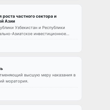
 роста частного сектора и
ой Азии
ублики Узбекистан и Республики
рально-Азиатское инвестиционное
нь
отменяющий высшую меру наказания в
тий моратория.