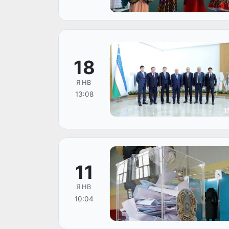
18
ЯНВ
13:08
11
ЯНВ
10:04