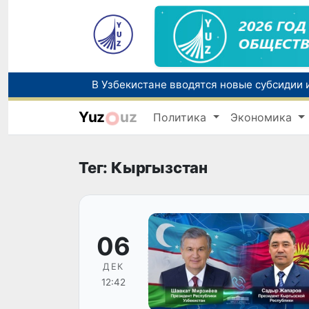
Yuz
uz
Политика
Экономика
Ташкент готовится принять чемпионат А
Тег: Кыргызстан
06
ДЕК
12:42