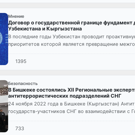
Мнение
Договор о государственной границе фундамент 
Узбекистана и Кыргызстана
В последние годы Узбекистан проводит проактивн
приоритетов которой является превращение межго
добрососедства, дружбы и вз...
1395
Безопасность
В Бишкеке состоялись XII Региональные экспер
антитеррористических подразделений СНГ
24 ноября 2022 года в Бишкеке (Кыргызстан) Ант
государств-участников СНГ во взаимодействии с 
национальной безопасности Кыргызской...
733