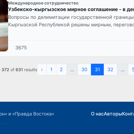
Международное сотрудничество
Узбекско-кыргызское мирное соглашение - в де
Вопросы по делимитации государственной границы
Кыргызской Республикой решены мирным, перегов
3675
‹
1
2
...
30
31
32
...
o
372
of
631
results
О нас
Авторы
Конт
он» и «Правда Востока»