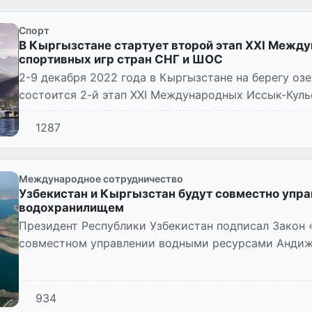
Спорт
В Кыргызстане стартует второй этап ХХI Межд
спортивных игр стран СНГ и ШОС
2-9 декабря 2022 года в Кыргызстане на берегу оз
состоится 2-й этап ХХI Международных Иссык-Куль
СНГ и ШОС.
1287
Международное сотрудничество
Узбекистан и Кыргызстан будут совместно упр
водохранилищем
Президент Республики Узбекистан подписал Закон
совместном управлении водными ресурсами Андиж
водохранилища» от 30.11.2022 г. №...
934