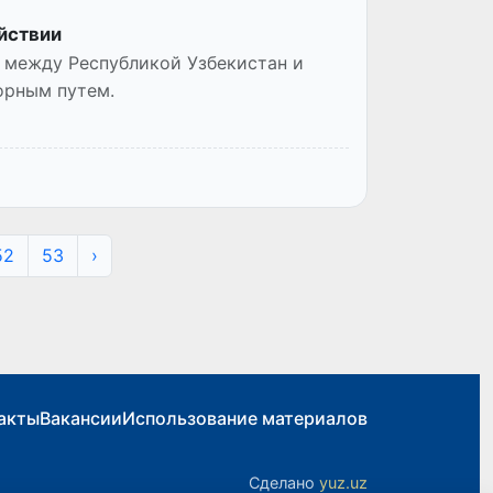
йствии
 между Республикой Узбекистан и
орным путем.
52
53
›
акты
Вакансии
Использование материалов
Сделано
yuz.uz