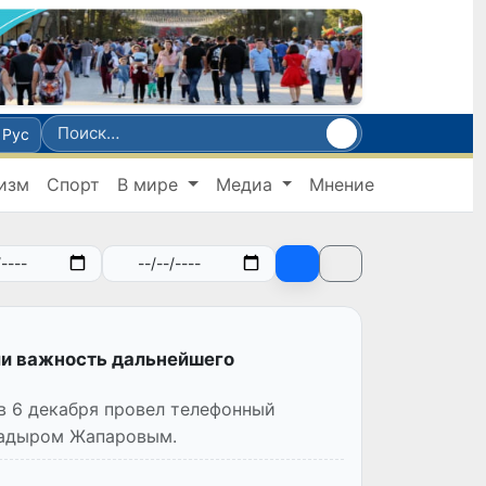
Рус
изм
Спорт
В мире
Медиа
Мнение
ли важность дальнейшего
в 6 декабря провел телефонный
Садыром Жапаровым.