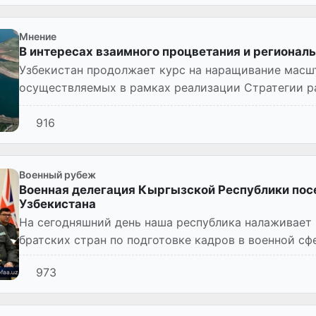
Мнение
В интересах взаимного процветания и регионал
Узбекистан продолжает курс на наращивание масш
осуществляемых в рамках реализации Стратегии ра
2026 годы. Это касается обеспеч...
916
Военный рубеж
Военная делегация Кыргызской Республики по
Узбекистана
На сегодняшний день наша республика налаживает
братских стран по подготовке кадров в военной сф
этого является ряд совме...
973