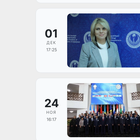
01
ДЕК
17:25
24
НОЯ
16:17