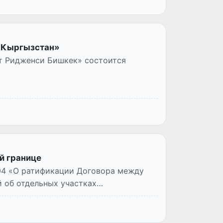
- Кыргызстан»
тт Ридженси Бишкек» состоится
й границе
804 «О ратификации Договора между
 об отдельных участках