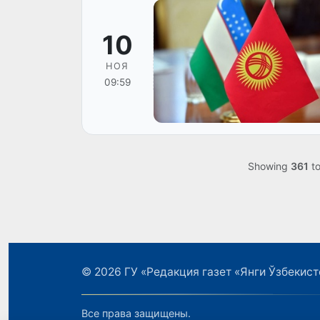
10
НОЯ
09:59
Showing
361
t
© 2026
ГУ «Редакция газет «Янги Ўзбекист
Все права защищены.