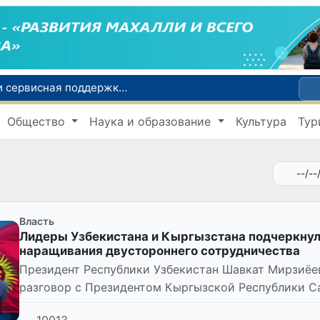
В Узбекистане вводятся новые субсидии и сервисная поддержка для племенного животноводства
Узбекистан и Великобритания рассматривают вопрос запуска прямых авиарейсов по маршруту «Ташкент - Манчестер»
Общество
Наука и образование
Культура
Тур
В Кашкадарье пройдет Международный экологический съезд с участием молодежи из девяти стран
зии по тяжелой атлетике
В Узбекистане определен порядок перехода банков и МФО на исламскую банковскую деятельность
Власть
Лидеры Узбекистана и Кыргызстана подчеркну
наращивания двустороннего сотрудничества
Президент Республики Узбекистан Шавкат Мирзиёе
разговор с Президентом Кыргызской Республики 
10013