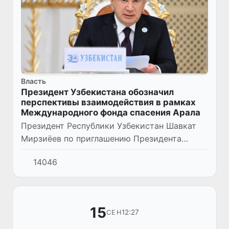
Власть
Президент Узбекистана обозначил
перспективы взаимодействия в рамках
Международного фонда спасения Арала
Президент Республики Узбекистан Шавкат
Мирзиёев по приглашению Президента
Республики Таджикистан Эмомали Рахмона
14046
15 сентября принял участие в очередном
заседании Совета глав госуда...
15
12:27
СЕН