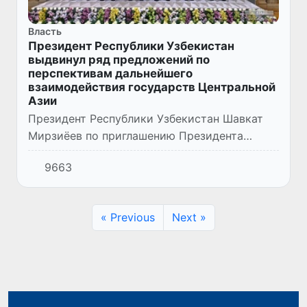
Власть
Президент Республики Узбекистан
выдвинул ряд предложений по
перспективам дальнейшего
взаимодействия государств Центральной
Азии
Президент Республики Узбекистан Шавкат
Мирзиёев по приглашению Президента
Республики Таджикистан Эмомали Рахмона
9663
принял участие в пятой юбилейной
Консультативной встрече глав госуд...
« Previous
Next »