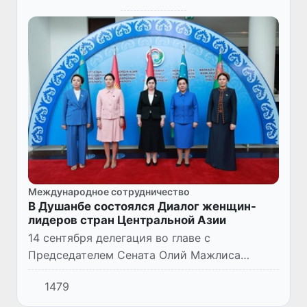
Международное сотрудничество
В Душанбе состоялся Диалог женщин-
лидеров стран Центральной Азии
14 сентября делегация во главе с
Председателем Сената Олий Мажлиса
Республики Узбекистан Танзилой Нарбаевой
1479
приняла участие во внеочередном заседании
Диалога женщин-лидеров стран Ц...