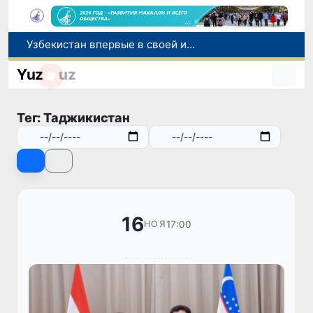
Узбекистан впервые в своей истории примет престижную Международную олимпиаду по информатике IOI 2026
Число пользователей мобильного интернета в Узбекистане за 10 лет выросло в 4,3 раза
Yuz
uz
При содействии Генконсульства Узбекистана соотечественница, перенесшая инсульт в Алматы, вернулась на родину
В Ташкенте состоялось заседание Исполнительного комитета Федерации тяжелой атлетики Азии
Тег: Таджикистан
Китай и Россия стали крупнейшими торговыми партнерами Узбекистана в первом полугодии 2026 года
16
17:00
НОЯ