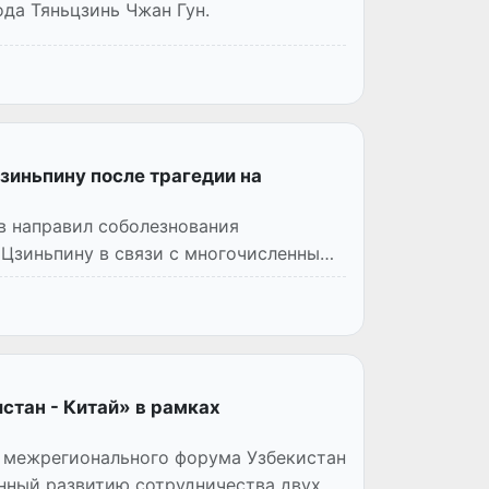
да Тяньцзинь Чжан Гун.
зиньпину после трагедии на
в направил соболезнования
Цзиньпину в связи с многочисленными
стан - Китай» в рамках
II межрегионального форума Узбекистан
нный развитию сотрудничества двух