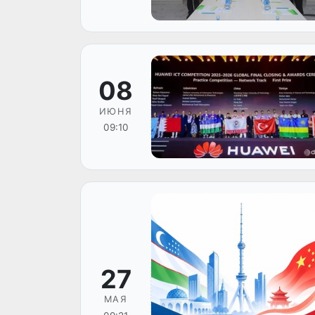
08
ИЮНЯ
09:10
27
МАЯ