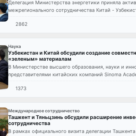
Делегация Министерства энергетики приняла актив
межрегионального сотрудничества Китай - Узбекис
года в городе Сиань Китай...
2862
Наука
Узбекистан и Китай обсудили создание совмест
«зеленым» материалам
В Министерстве высшего образования, науки и инн
представителями китайских компаний Sinoma Academy
Academy (CBMA) и China Nat...
1373
Международное сотрудничество
Ташкент и Тяньцзинь обсудили расширение инве
сотрудничества
В рамках официального визита делегации Ташкента