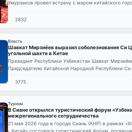
Умурзаков провел встречу с мэром китайского горо
2832
Власть
Шавкат Мирзиёев выразил соболезнования Си Ц
угольной шахте в Китае
Президент Республики Узбекистан Шавкат Мирзиёе
Председателю Китайской Народной Республики Си 
человеческими жертвами и п...
3775
Туризм
В Сиане открылся туристический форум «Узбеки
межрегионального сотрудничества
21 мая 2026 года в городе Сиань (КНР) в рамках «I
- Китай» состоялся туристический форум, посвяще