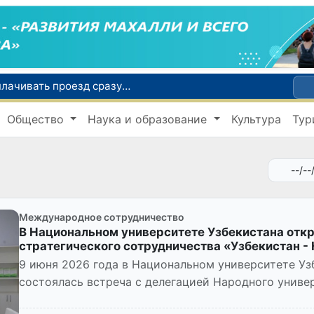
С 1 сентября пассажиры должны будут оплачивать проезд сразу при посадке в автобус
В Сурхандарье пресечена деятельность подпольной группы, планировавшей теракты и выезд в Сирию
Общество
Наука и образование
Культура
Тур
В Узбекистане упростят открытие бизнеса и расширят возможности выбора фамилии для ребенка
льной защиты населения
Самарканд расширит свои границы и приблизится к статусу города-миллионника
Международное сотрудничество
В Национальном университете Узбекистана отк
стратегического сотрудничества «Узбекистан -
9 июня 2026 года в Национальном университете Уз
состоялась встреча с делегацией Народного универс
China), в рамках ко...