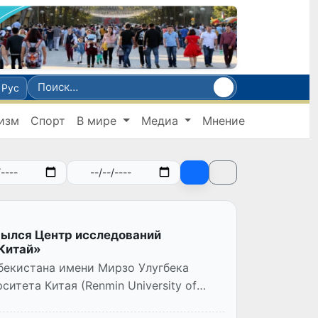
Рус
изм
Спорт
В мире
Медиа
Мнение
рылся Центр исследований
 Китай»
бекистана имени Мирзо Улугбека
итета Китая (Renmin University of