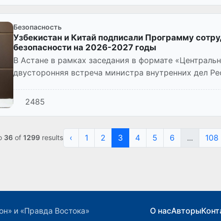
Безопасность
Узбекистан и Китай подписали Программу сотру
безопасности на 2026-2027 годы
В Астане в рамках заседания в формате «Центральн
двусторонняя встреча министра внутренних дел Ре
лейтенанта Азиза Ташпулатова...
2485
‹
1
2
3
4
5
6
...
108
o
36
of
1299
results
О нас
Авторы
Конт
он» и «Правда Востока»