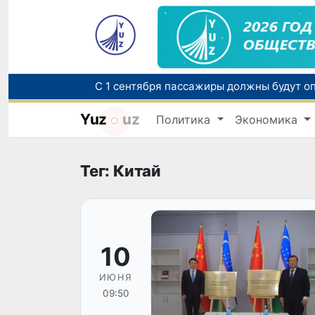
Yuz
uz
Политика
Экономика
В Узбекистане усиливаются меры социа
Тег: Китай
10
ИЮНЯ
09:50