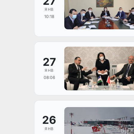
27
ЯНВ
10:18
27
ЯНВ
08:06
26
ЯНВ