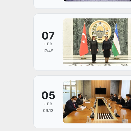
07
ФЕВ
17:45
05
ФЕВ
09:13