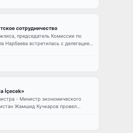
нтское сотрудничество
жлиса, председатель Комиссии по
ла Нарбаева встретилась с делегацией
a İçecek»
нистра - Министр экономического
кистан Жамшид Кучкаров провел