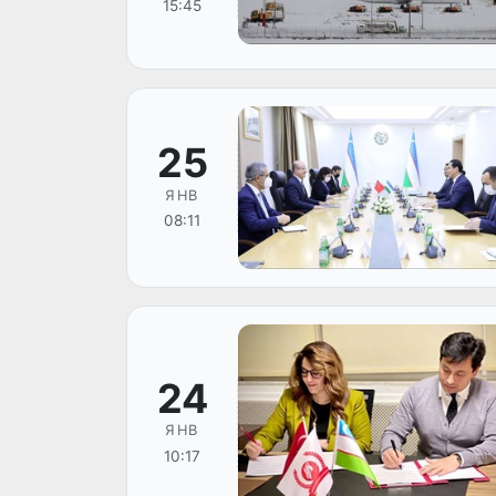
15:45
25
ЯНВ
08:11
24
ЯНВ
10:17