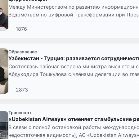
Между Министерством по развитию информационны
Ведомством по цифровой трансформации при През
разработан меморандум в области...
1876
Образование
Узбекистан - Турция: развивается сотрудничест
Состоялась рабочая встреча министра высшего и с
Абдукодира Тошкулова с членами делегации во гла
образования Турецко...
2873
Транспорт
«Uzbekistan Airways» отменяет стамбульские р
В связи с полной остановкой работы международно
недостаточная видимость), АО «Uzbekistan Airways