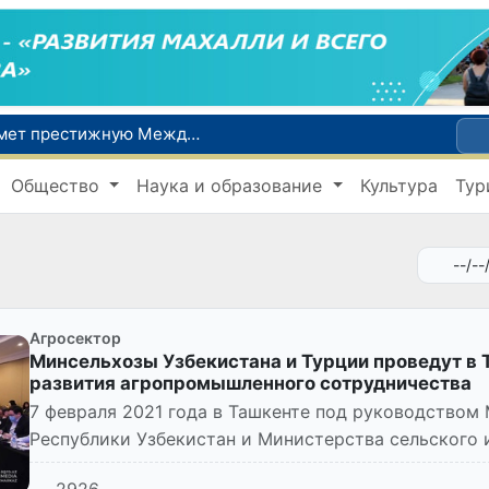
Узбекистан впервые в своей истории примет престижную Международную олимпиаду по информатике IOI 2026
Число пользователей мобильного интернета в Узбекистане за 10 лет выросло в 4,3 раза
Общество
Наука и образование
Культура
Тур
При содействии Генконсульства Узбекистана соотечественница, перенесшая инсульт в Алматы, вернулась на родину
В Ташкенте состоялось заседание Исполнительного комитета Федерации тяжелой атлетики Азии
Китай и Россия стали крупнейшими торговыми партнерами Узбекистана в первом полугодии 2026 года
Агросектор
Минсельхозы Узбекистана и Турции проведут в 
развития агропромышленного сотрудничества
7 февраля 2021 года в Ташкенте под руководством
Республики Узбекистан и Министерства сельского 
Республики проходит III...
2926