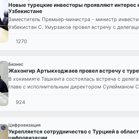
Новые турецкие инвесторы проявляют интерес к
Узбекистане
Заместитель Премьер-министра - министр инвести
Узбекистан С. Умурзаков провел встречу с делега
главе с ее генеральн...
1270
Бизнес
Жахонгир Артыкходжаев провел встречу с тур
В хокимияте Ташкента состоялась встреча с делег
главе с исполнительным директором Сулейманом 
Артыкходжаев отметил развитие...
924
Цифровизация
Укрепляется сотрудничество с Турцией в област
цифровизации