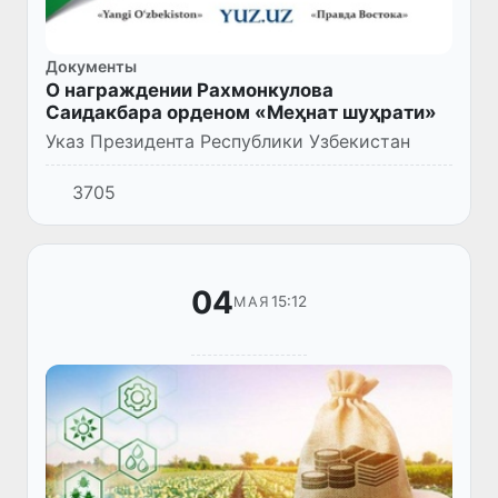
Документы
О награждении Рахмонкулова
Саидакбара орденом «Меҳнат шуҳрати»
Указ Президента Республики Узбекистан
3705
04
15:12
МАЯ