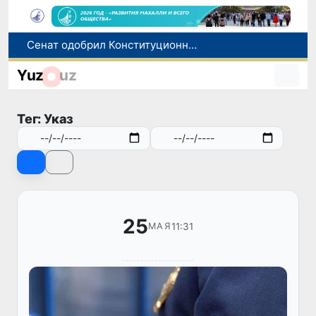
Сенат одобрил Конституционный закон о правовом статусе Администрации Президента Республики Узбекистан
В Ташкенте задержали подозреваемых в распространении крупной партии наркотиков
Yuz
uz
В Узбекистане упростят назначение пенсий по инвалидности
До 10 августа студенты могут исправить отклоненные заявления на перевод в государственные вузы
Тег: Указ
Страны Центральной Азии одобрили проект автоматизированного учета воды в бассейне Сырдарьи
25
11:31
МАЯ