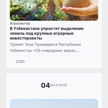
Агросектор
В Узбекистане упростят выделение
земель под крупные аграрные
инвестпроекты
Принят Указ Президента Республики
Узбекистан «Об очередных мерах,
направленных на обеспечение
2341
самостоятельности сельскохозяйственных
производителей в землепользовании» (№УП–
68 от 2...
04
14:05
МАЯ