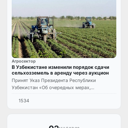
Агросектор
В Узбекистане изменили порядок сдачи
сельхозземель в аренду через аукцион
Принят Указ Президента Республики
Узбекистан «Об очередных мерах,
направленных на обеспечение
1534
самостоятельности сельскохозяйственных
производителей в землепользовании» (№УП–
68 от 2...