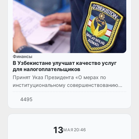
Финансы
В Узбекистане улучшат качество услуг
для налогоплательщиков
Принят Указ Президента «О мерах по
институциональному совершенствованию
деятельности налоговых органов и
4495
внедрению современных подходов в
налоговом администрировании» (№ УП–95
от 1...
13
20:46
МАЯ