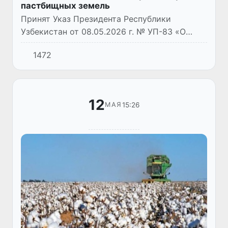
пастбищных земель
Принят Указ Президента Республики
Узбекистан от 08.05.2026 г. № УП-83 «О
мерах по внедрению новых механизмов
1472
стимулирования введения в оборот
богарных и пастбищных земельных участк...
12
15:26
МАЯ