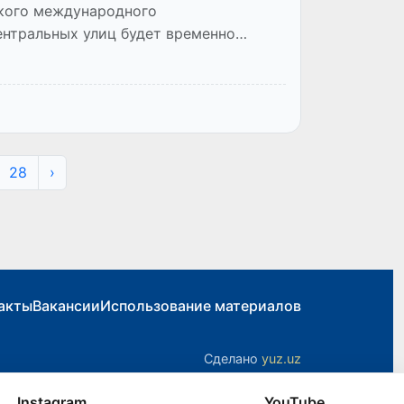
ского международного
ентральных улиц будет временно
28
›
акты
Вакансии
Использование материалов
Сделано
yuz.uz
Instagram
YouTube