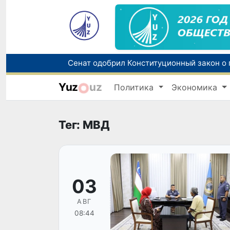
Yuz
uz
Политика
Экономика
В Узбекистане упростят назначение пен
Тег: МВД
03
АВГ
08:44