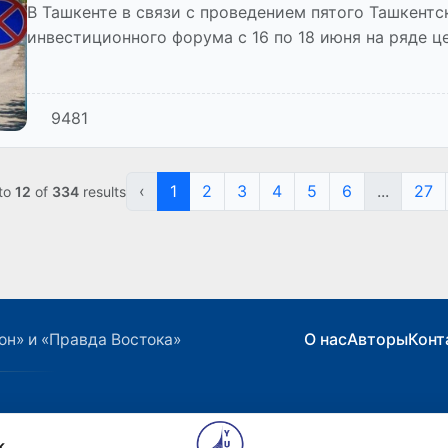
В Ташкенте в связи с проведением пятого Ташкент
инвестиционного форума с 16 по 18 июня на ряде ц
ограничено движение транспорта.
9481
‹
1
2
3
4
5
6
...
27
to
12
of
334
results
О нас
Авторы
Конт
он» и «Правда Востока»
k