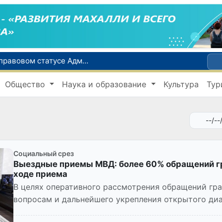
Сенат одобрил Конституционный закон о правовом статусе Администрации Президента Республики Узбекистан
В Ташкенте задержали подозреваемых в распространении крупной партии наркотиков
Общество
Наука и образование
Культура
Тур
сий по инвалидности
До 10 августа студенты могут исправить отклоненные заявления на перевод в государственные вузы
Страны Центральной Азии одобрили проект автоматизированного учета воды в бассейне Сырдарьи
Социальный срез
Выездные приемы МВД: более 60% обращений г
ходе приема
В целях оперативного рассмотрения обращений гр
вопросам и дальнейшего укрепления открытого ди
органами и населением,...