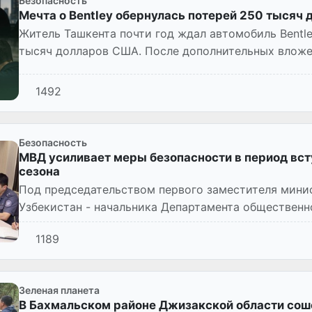
Безопасность
Мечта о Bentley обернулась потерей 250 тысяч 
Житель Ташкента почти год ждал автомобиль Bentl
тысяч долларов США. После дополнительных вложен
что стал жертв...
1492
Безопасность
МВД усиливает меры безопасности в период вст
сезона
Под председательством первого заместителя мини
Узбекистан - начальника Департамента общественн
Рустама Джураева, состоя...
1189
Зеленая планета
В Бахмальском районе Джизакской области соше