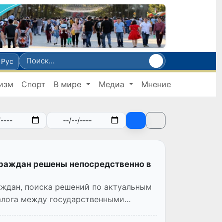
Рус
изм
Спорт
В мире
Медиа
Мнение
раждан решены непосредственно в
аждан, поиска решений по актуальным
алога между государственными