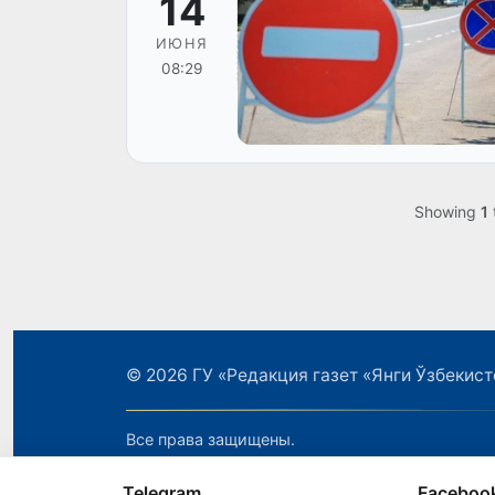
14
ИЮНЯ
08:29
Showing
1
© 2026
ГУ «Редакция газет «Янги Ўзбекист
Все права защищены.
Telegram
Faceboo