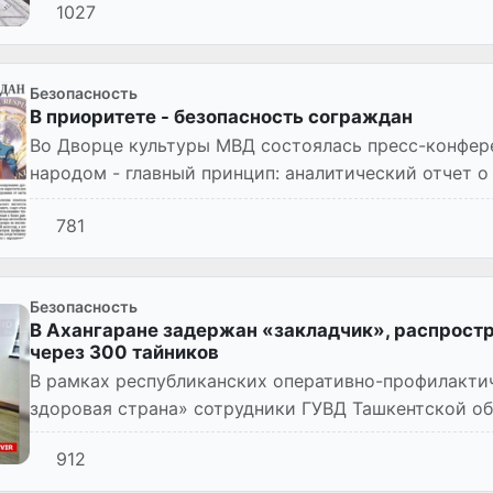
1027
Безопасность
В приоритете - безопасность сограждан
Во Дворце культуры МВД состоялась пресс-конференция «
народом - главный принцип: аналитический отчет о
за первое полугодие...
781
Безопасность
В Ахангаране задержан «закладчик», распрост
через 300 тайников
В рамках республиканских оперативно-профилакти
здоровая страна» сотрудники ГУВД Ташкентской об
подразделений продолжают р...
912