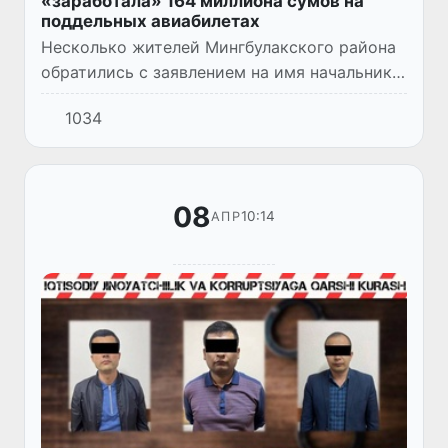
«заработала» 164 миллиона сумов на
поддельных авиабилетах
Несколько жителей Мингбулакского района
обратились с заявлением на имя начальника
ОВД района, где указали, что в феврале-
1034
марте этого года 25-летняя уроженка
Нарынского района откры...
08
10:14
АПР