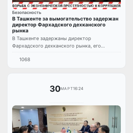
Безопасность
В Ташкенте за вымогательство задержан
директор Фархадского дехканского
рынка
В Ташкенте задержаны директор
Фархадского дехканского рынка, его
заместитель и кассир. Они подозреваются в
1068
вымогательстве в отношении
предпринимателя. Возбуждено уголовное
дело.
30
16:24
МАРТ