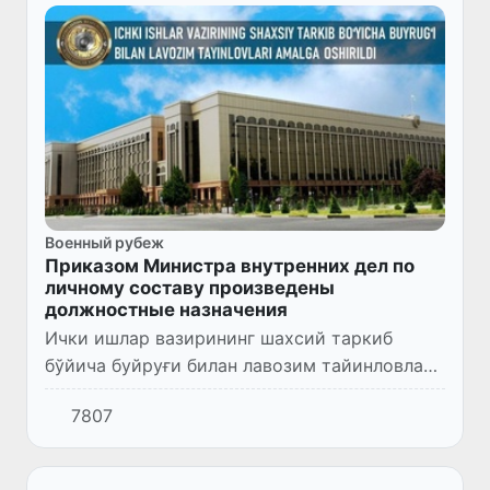
Военный рубеж
Приказом Министра внутренних дел по
личному составу произведены
должностные назначения
Ички ишлар вазирининг шахсий таркиб
бўйича буйруғи билан лавозим тайинловлари
амалга оширилди.
7807