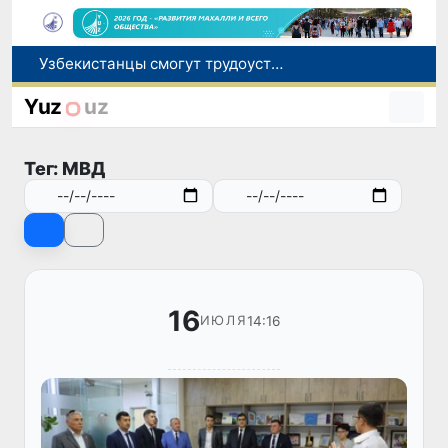
Узбекистанцы смогут трудоустроиться на сезонные сельхозработы в США по программе H-2A
В шести городах Ташкентской области модернизируют систему общественного транспорта
В Узбекистане стартовал месячник Целей устойчивого развития
Yuz
uz
В июле представительство Агентства миграции в Москве оказало помощь более 1,8 тысячам граждан Узбекистана
Ташкент готовится принять чемпионат Азии по тяжелой атлетике
Тег: МВД
16
14:16
ИЮЛЯ