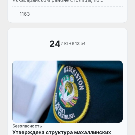
Яккасарайском районе столицы, по
инициативе Министерства внутренних дел
1163
установлен памятник «Китобхон оила»,
изображающий семью сотрудника МВД...
24
12:54
ИЮНЯ
Безопасность
Утверждена структура махаллинских