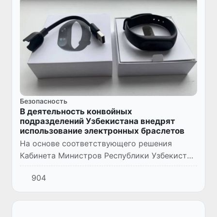
Безопасность
В деятельность конвойных
подразделений Узбекистана внедрят
использование электронных браслетов
На основе соответствующего решения
Кабинета Министров Республики Узбекистан
в целях предотвращения побега лиц,
904
подозреваемых в совершении преступления,
к которым применена мера пре...