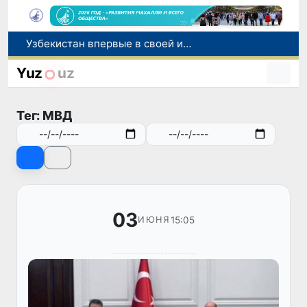
Узбекистан впервые в своей истории примет престижную Международную олимпиаду по информатике IOI 2026
Число пользователей мобильного интернета в Узбекистане за 10 лет выросло в 4,3 раза
При содействии Генконсульства Узбекистана соотечественница, перенесшая инсульт в Алматы, вернулась на родину
Yuz
uz
В Ташкенте состоялось заседание Исполнительного комитета Федерации тяжелой атлетики Азии
Китай и Россия стали крупнейшими торговыми партнерами Узбекистана в первом полугодии 2026 года
Тег: МВД
03
15:05
ИЮНЯ