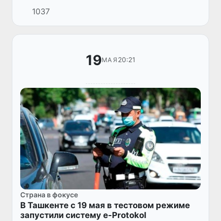
мая 2021 года за № 317 «О мерах по
1037
обеспечению служебным жильем (старших)
инспекторов профилактики опорных пунк...
19
20:21
МАЯ
Страна в фокусе
В Ташкенте с 19 мая в тестовом режиме
запустили систему e-Protokol