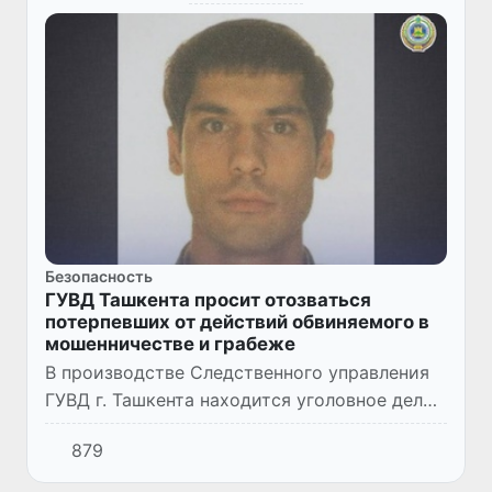
Безопасность
ГУВД Ташкента просит отозваться
потерпевших от действий обвиняемого в
мошенничестве и грабеже
В производстве Следственного управления
ГУВД г. Ташкента находится уголовное дело,
возбужденное в отношении 34-летнего
879
Зафара А., обвиняемого в совершении 15
эпизодов мошенничества...