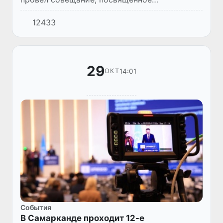
проводимой работе и дальнейшим
12433
приоритетным задачам по социально-
экономическому развитию Навоийской
области.
29
14:01
ОКТ
Cобытия
В Самарканде проходит 12-е