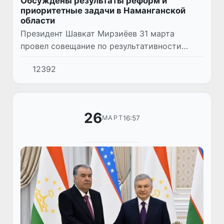
Обсуждены результаты реформ и
приоритетные задачи в Наманганской
области
Президент Шавкат Мирзиёев 31 марта
провел совещание по результативности
реформ и дальнейшим приоритетным
12392
задачам в Наманганской области.
26
16:57
МАРТ