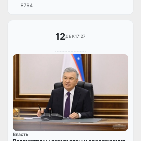
8794
Силами Шавката Мирзиёева состоялось
совещание, посвященное вопросам
укреплен...
12
17:27
ДЕК
Власть
Рассмотрены результаты и предложения