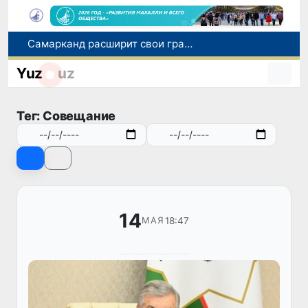
Самарканд расширит свои границы и приблизится к статусу города-миллионника
С 1 сентября пассажиры должны будут оплачивать проезд сразу при посадке в автобус
Yuz
uz
В Сурхандарье пресечена деятельность подпольной группы, планировавшей теракты и выезд в Сирию
В Узбекистане упростят открытие бизнеса и расширят возможности выбора фамилии для ребенка
Тег: Совещание
В Хорватии при столкновении грузового и пассажирского поездов пострадали 24 человека
14
18:47
МАЯ