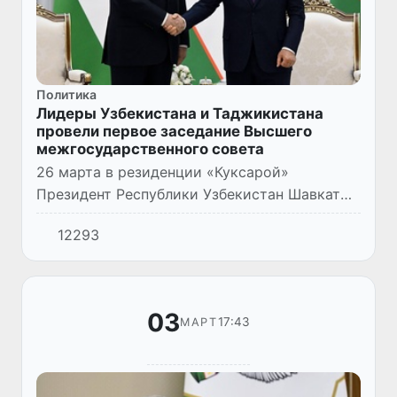
Политика
Лидеры Узбекистана и Таджикистана
провели первое заседание Высшего
межгосударственного совета
26 марта в резиденции «Куксарой»
Президент Республики Узбекистан Шавкат
Мирзиёев и Президент Республики
12293
Таджикистан Эмомали Рахмон провели
переговоры в узком составе и первое
засед...
03
17:43
МАРТ