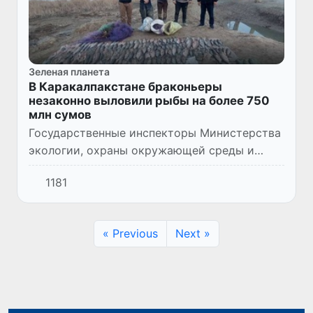
Зеленая планета
В Каракалпакстане браконьеры
незаконно выловили рыбы на более 750
млн сумов
Государственные инспекторы Министерства
экологии, охраны окружающей среды и
изменения климата Республики
1181
Каракалпакстан провели очередной
контрольный рейд с целью предотвращения
эк...
« Previous
Next »