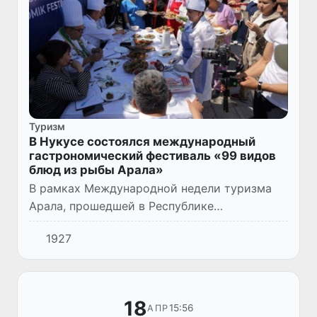
Туризм
В Нукусе состоялся международный
гастрономический фестиваль «99 видов
блюд из рыбы Арала»
В рамках Международной недели туризма
Арала, прошедшей в Республике
Каракалпакстан, в городе Нукусе состоялся
1927
международный гастрономический
фестиваль «99 видов блюд из рыбы Арала»...
18
15:56
АПР