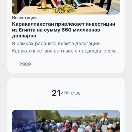
Инвестиции
Каракалпакстан привлекает инвестиции
из Египта на сумму 660 миллионов
долларов
В рамках рабочего визита делегации
Каракалпакстана во главе с председателем
Жокаргы Кенеса Аманбаем Орынбаевым в
2989
Объединенные Арабские Эмираты (ОАЭ) по
инициативе Посольства Узбеки...
21
17:08
АПР