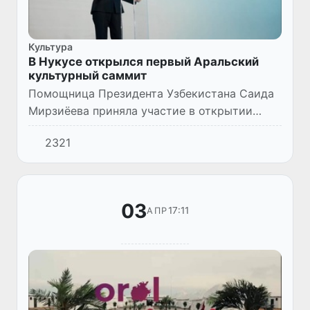
Культура
В Нукусе открылся первый Аральский
культурный саммит
Помощница Президента Узбекистана Саида
Мирзиёева приняла участие в открытии
первого Аральского культурного саммита,
2321
который будет проходить каждые полтора
года.
03
17:11
АПР