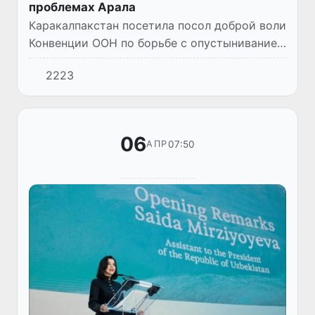
проблемах Арала
Каракалпакстан посетила посол доброй воли
Конвенции ООН по борьбе с опустыниванием
(UNCCD), малийская певица и активистка
2223
Инна Моджа. Целью ее визита стали съемки
документального ф...
06
07:50
АПР