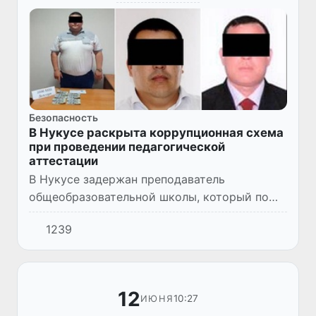
Безопасность
В Нукусе раскрыта коррупционная схема
при проведении педагогической
аттестации
В Нукусе задержан преподаватель
общеобразовательной школы, который по
поручению заместителя директора получил
1239
от коллеги из Чимбоя 1000 долларов США за
успешное прохождение сертифи...
12
10:27
ИЮНЯ