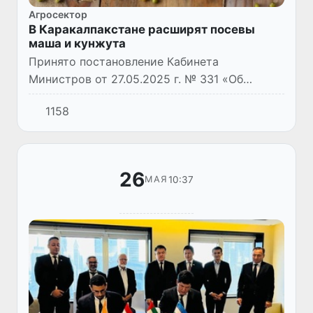
Агросектор
В Каракалпакстане расширят посевы
маша и кунжута
Принято постановление Кабинета
Министров от 27.05.2025 г. № 331 «Об
улучшении системы возделывания
1158
кунжутных и машевых культур в Республике
Каракалпакстан».
26
10:37
МАЯ