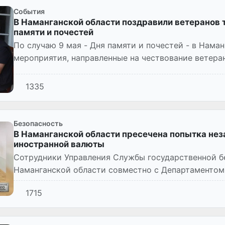
Cобытия
В Наманганской области поздравили ветеранов 
памяти и почестей
По случаю 9 мая - Дня памяти и почестей - в Нама
мероприятия, направленные на чествование ветера
заботы о них и оказани...
1335
Безопасность
В Наманганской области пресечена попытка нез
иностранной валюты
Сотрудники Управления Службы государственной б
Наманганской области совместно с Департаментом
таможенными органами провели о...
1715