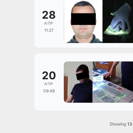
28
АПР
11:27
20
АПР
09:48
Showing
13