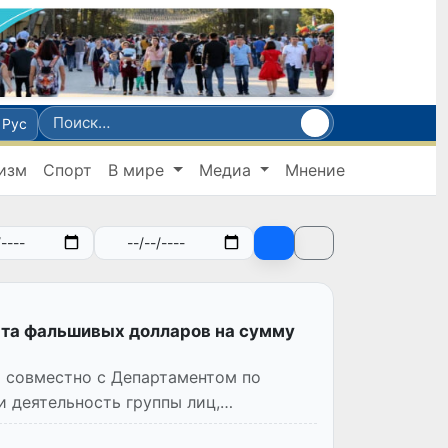
Рус
изм
Спорт
В мире
Медиа
Мнение
ыта фальшивых долларов на сумму
 совместно с Департаментом по
 деятельность группы лиц,