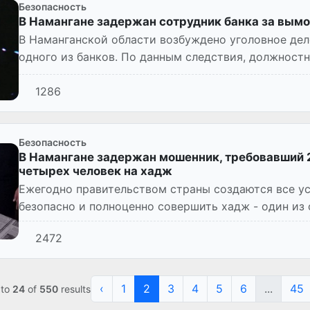
Безопасность
В Намангане задержан сотрудник банка за вымо
В Наманганской области возбуждено уголовное дел
одного из банков. По данным следствия, должност
положением, пыт...
1286
Безопасность
В Намангане задержан мошенник, требовавший 
четырех человек на хадж
Ежегодно правительством страны создаются все ус
безопасно и полноценно совершить хадж - один из
исламе.
2472
‹
1
2
3
4
5
6
...
45
to
24
of
550
results