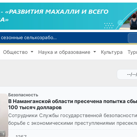
Узбекистанцы смогут трудоустроиться на сезонные сельхозработы в США по программе H-2A
В шести городах Ташкентской области модернизируют систему общественного транспорта
Общество
Наука и образование
Культура
Тур
й устойчивого развития
В июле представительство Агентства миграции в Москве оказало помощь более 1,8 тысячам граждан Узбекистана
зии по тяжелой атлетике
Безопасность
В Наманганской области пресечена попытка сб
100 тысяч долларов
Сотрудники Службы государственной безопасности
борьбе с экономическими преступлениями пресекли
занимавшихся сбытом поддельной...
1357