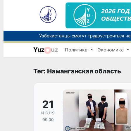
Yuz
uz
Политика
Экономика
В Узбекистане стартовал месячник Целе
Ташкент готовится принять чемпионат А
Тег: Наманганская область
21
ИЮНЯ
09:00