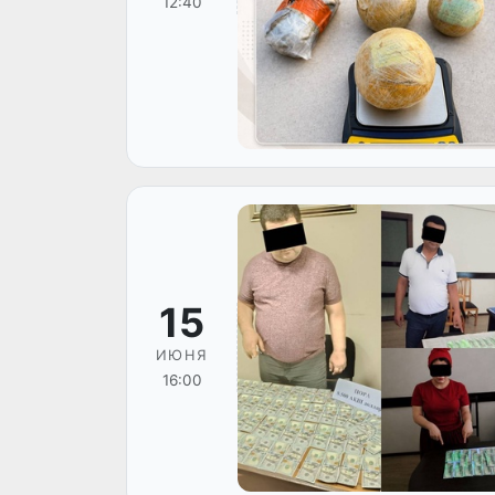
12:40
15
ИЮНЯ
16:00