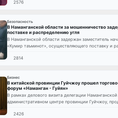
2576
Безопасность
В Наманганской области за мошенничество зад
поставке и распределению угля
В Наманганской области задержан заместитель на
«Кумир таъминот», осуществляющего поставку и р
2814
Бизнес
В китайской провинции Гуйчжоу прошел торгов
форум «Наманган - Гуйян»
В рамках делового визита делегации Наманганской 
административном центре провинции Гуйчжоу, про
экономический и инвестиционн...
2426