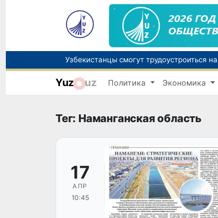
Yuz
uz
Политика
Экономика
В Узбекистане стартовал месячник Целе
Ташкент готовится принять чемпионат А
Тег: Наманганская область
17
АПР
10:45