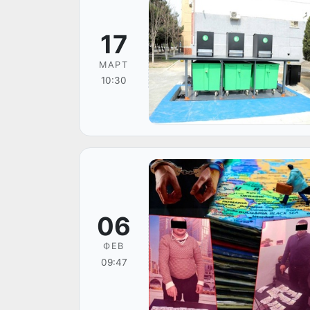
17
МАРТ
10:30
06
ФЕВ
09:47