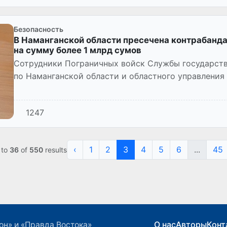
Безопасность
В Наманганской области пресечена контрабанда
на сумму более 1 млрд сумов
Сотрудники Пограничных войск Службы государств
по Наманганской области и областного управления
оперативного меро...
1247
‹
1
2
3
4
5
6
...
45
to
36
of
550
results
О нас
Авторы
Конт
он» и «Правда Востока»