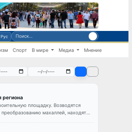
Рус
изм
Спорт
В мире
Медиа
Мнение
я региона
дку. Возводятся