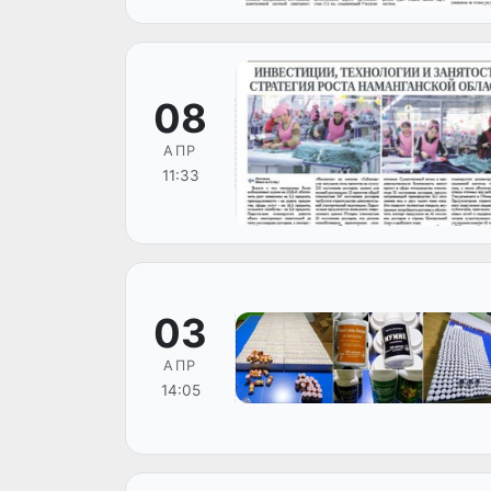
08
АПР
11:33
03
АПР
14:05