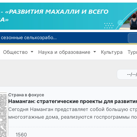
Узбекистанцы смогут трудоустроиться на сезонные сельхозработы в США по программе H-2A
В шести городах Ташкентской области модернизируют систему общественного транспорта
Общество
Наука и образование
Культура
Тур
й устойчивого развития
В июле представительство Агентства миграции в Москве оказало помощь более 1,8 тысячам граждан Узбекистана
зии по тяжелой атлетике
Страна в фокусе
Наманган: стратегические проекты для развити
Сегодня Наманган представляет собой большую строительную площа
многоэтажные дома, реализуются госпрограммы по преобразованию махаллей, находят
свое воплощение круп...
1560