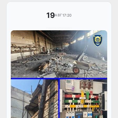
19
17:20
АВГ