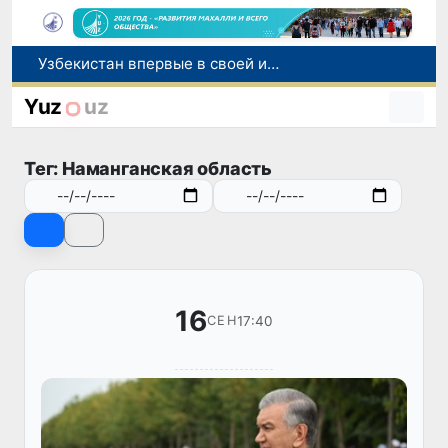
Узбекистан впервые в своей истории примет престижную Международную олимпиаду по информатике IOI 2026
Число пользователей мобильного интернета в Узбекистане за 10 лет выросло в 4,3 раза
При содействии Генконсульства Узбекистана соотечественница, перенесшая инсульт в Алматы, вернулась на родину
Yuz
uz
В Ташкенте состоялось заседание Исполнительного комитета Федерации тяжелой атлетики Азии
Китай и Россия стали крупнейшими торговыми партнерами Узбекистана в первом полугодии 2026 года
Тег: Наманганская область
16
17:40
СЕН