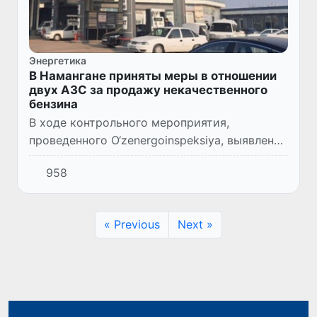
Энергетика
В Намангане приняты меры в отношении
двух АЗС за продажу некачественного
бензина
В ходе контрольного мероприятия,
проведенного О‘zenergoinspeksiya, выявлены
нарушения на двух автозаправочных
958
станциях в городе Наманган,
принадлежащих ООО «Sh.G.» и частному
предп...
« Previous
Next »