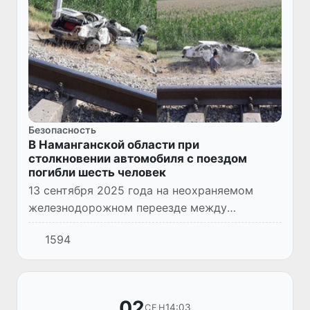
Безопасность
В Наманганской области при
столкновении автомобиля с поездом
погибли шесть человек
13 сентября 2025 года на неохраняемом
железнодорожном переезде между
станциями «Чорток» и «Уйчи» Наманганской
1594
области произошло дорожно-транспортное
происшествие с трагическими пос...
02
14:03
СЕН