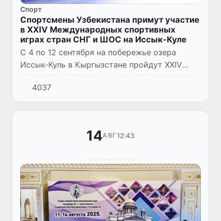
Спорт
Спортсмены Узбекистана примут участие
в XXIV Международных спортивных
играх стран СНГ и ШОС на Иссык-Куле
С 4 по 12 сентября на побережье озера
Иссык-Куль в Кыргызстане пройдут XXIV
Международные спортивные игры стран СНГ
4037
и ШОС под девизом «Азия - регион
содружества и мира».
14
12:43
АВГ