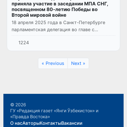
приняла участие в заседании МПА СНГ,
посвященном 80-летию Победы во
Второй мировой войне
18 апреля 2025 года в Санкт-Петербурге
парламентская делегация во главе с
Председателем Сената Олий Мажлиса
1224
Республики Узбекистан Танзилой Нарбаевой
приняла участие в торжественном...
« Previous
Next »
© 2026
ГУ «Редакция газет «Янги Ўзбекистон» и
«Правда Востока»
О нас
Авторы
Контакты
Вакансии