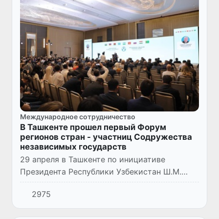
Международное сотрудничество
В Ташкенте прошел первый Форум
регионов стран - участниц Содружества
независимых государств
29 апреля в Ташкенте по инициативе
Президента Республики Узбекистан Ш.М.
Мирзиёева, впервые в истории СНГ
2975
состоялся первый Форум регионов стран -
участниц Содружества независимых г...