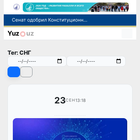
В Ташкенте задержали подозреваемых в распространении крупной партии наркотиков
В Узбекистане упростят назначение пенсий по инвалидности
Yuz
uz
До 10 августа студенты могут исправить отклоненные заявления на перевод в государственные вузы
Страны Центральной Азии одобрили проект автоматизированного учета воды в бассейне Сырдарьи
Тег: СНГ
Сенат одобрил Конституционный закон о правовом статусе Администрации Президента Республики Узбекистан
23
13:18
СЕН