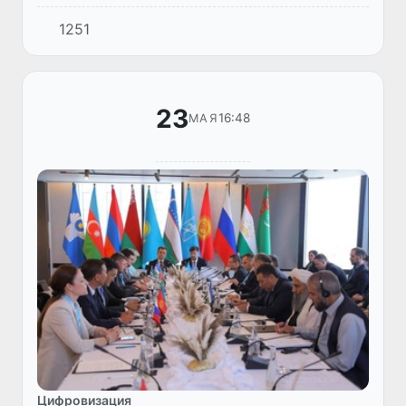
Содружества Независимых Государств в г.
1251
Сочи, председатель Комитета по туризму
Умид Шадиев ознакомил...
23
16:48
МАЯ
Цифровизация