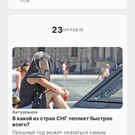
1178
стран Содружества независимых государств
на тему «Книга и чтение - стра...
23
08:16
МАЯ
Актуальное
В какой из стран СНГ теплеет быстрее
всего?
Прошлый год может оказаться самым