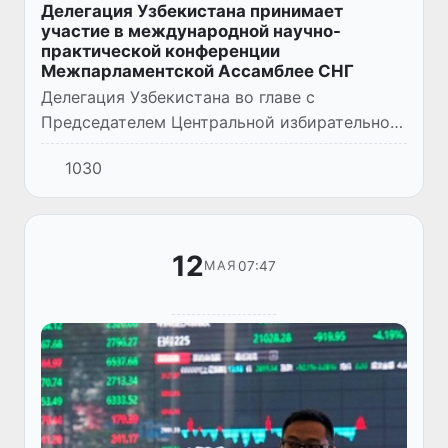
Делегация Узбекистана принимает
участие в международной научно-
практической конференции
Межпарламентской Ассамблее СНГ
Делегация Узбекистана во главе с
Председателем Центральной избирательной
комиссии З. Низамходжаевым принимает
1030
участие в международном форуме,
приуроченном к 15-летней годовщине Меж...
12
07:47
МАЯ