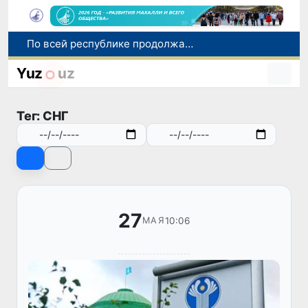
По всей республике продолжаются мероприятия в рамках акции «Актуальные 40 дней»
Оказавшийся в сложной ситуации в Германии соотечественник возвращен в Узбекистан
Yuz
uz
В Узбекистане определили порядок создания и эксплуатации платных автодорог
Мошенничество при трудоустройстве за рубежом: в Каракалпакстане и Ташкенте выявлены новые случаи обмана граждан
Тег: СНГ
В Сенате состоялась встреча с представителем Госдепартамента США
27
10:06
МАЯ