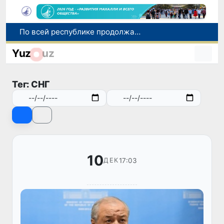
По всей республике продолжаются мероприятия в рамках акции «Актуальные 40 дней»
Оказавшийся в сложной ситуации в Германии соотечественник возвращен в Узбекистан
Yuz
uz
В Узбекистане определили порядок создания и эксплуатации платных автодорог
Мошенничество при трудоустройстве за рубежом: в Каракалпакстане и Ташкенте выявлены новые случаи обмана граждан
Тег: СНГ
В Сенате состоялась встреча с представителем Госдепартамента США
10
17:03
ДЕК