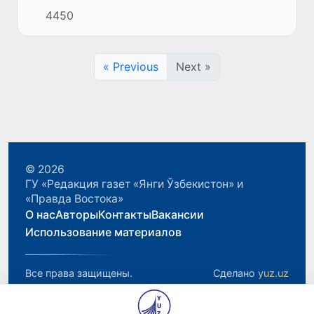
состоится заседание Совета глав
4450
правительств государств – участников
Содружества Независимых Государств (СГП
СНГ) в...
« Previous
Next »
© 2026
ГУ «Редакция газет «Янги Ўзбекистон» и
«Правда Востока»
О нас
Авторы
Контакты
Вакансии
Использование материалов
Все права защищены.
Сделано
yuz.uz