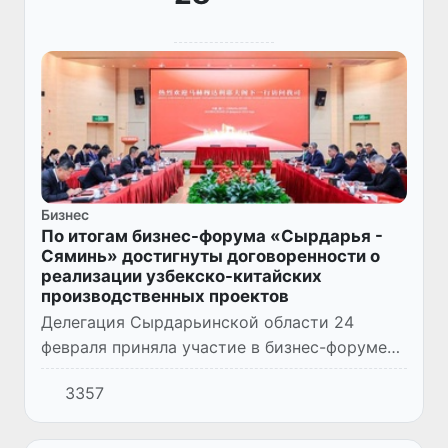
Бизнес
По итогам бизнес-форума «Сырдарья -
Сяминь» достигнуты договоренности о
реализации узбекско-китайских
производственных проектов
Делегация Сырдарьинской области 24
февраля приняла участие в бизнес-форуме
«Сырдарья - Сяминь», который прошел в
3357
городе Сяминь китайской провинции
Фуцзянь. В мероприятии приняли уч...