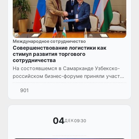
Международное сотрудничество
Совершенствование логистики как
стимул развития торгового
сотрудничества
На состоявшемся в Самарканде Узбекско-
российском бизнес-форуме приняли участие
руководители министерств и ведомств,
901
регионов, отраслевых объединений и
ассоциаций, а также свыше 500...
04
09:30
ДЕК