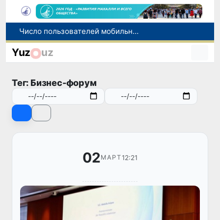
Число пользователей мобильного интернета в Узбекистане за 10 лет выросло в 4,3 раза
При содействии Генконсульства Узбекистана соотечественница, перенесшая инсульт в Алматы, вернулась на родину
Yuz
uz
В Ташкенте состоялось заседание Исполнительного комитета Федерации тяжелой атлетики Азии
Коканд присоединился к Глобальному альянсу ЮНЕСКО по медиа- и информационной грамотности
Тег: Бизнес-форум
Узбекистан впервые в своей истории примет престижную Международную олимпиаду по информатике IOI 2026
02
12:21
МАРТ