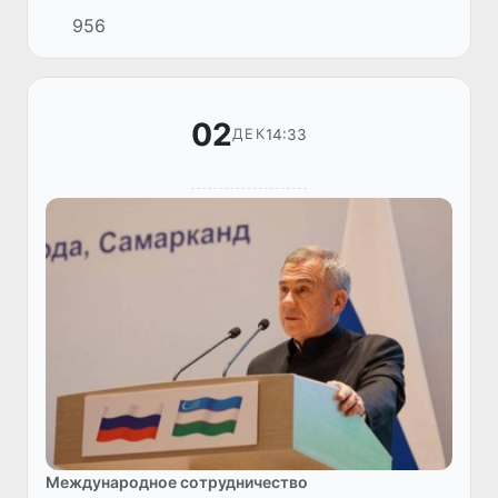
бизнес-форуме в Самарканде. Он
956
подчеркнул, что Россия является
крупнейшим торговым и инвестиционным
партн...
02
14:33
ДЕК
Международное сотрудничество