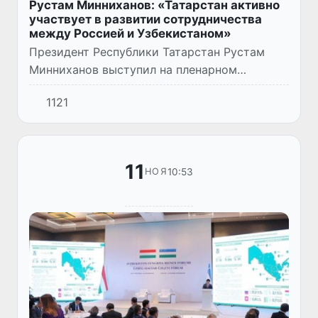
Рустам Минниханов: «Татарстан активно
участвует в развитии сотрудничества
между Россией и Узбекистаном»
Президент Республики Татарстан Рустам
Минниханов выступил на пленарном
заседании Узбекско-российском бизнес-
1121
форума, которой проходит в Самарканде. В
мероприятии принимают участие г...
11
10:53
НОЯ