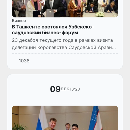
Бизнес
В Ташкенте состоялся Узбекско-
саудовский бизнес-форум
23 декабря текущего года в рамках визита
делегации Королевства Саудовской Аравии
в Республику Узбекистан в гостинице «Hilton
1038
Tashkent City» состоялся Узбекско-
саудовский бизнес-фор...
09
13:20
ДЕК