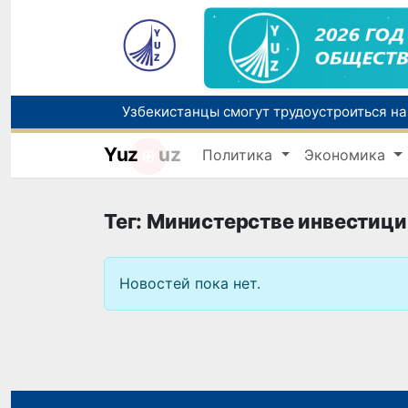
Yuz
uz
Политика
Экономика
В Узбекистане стартовал месячник Целе
Ташкент готовится принять чемпионат А
Тег: Министерстве инвестиц
Новостей пока нет.