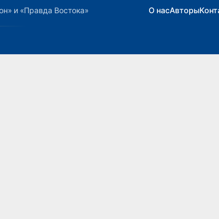
О нас
Авторы
Конт
он» и «Правда Востока»