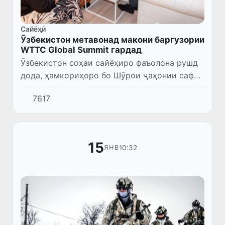
Сайёҳӣ
Ӯзбекистон метавонад макони баргузории
WTTC Global Summit гардад
Ӯзбекистон соҳаи сайёҳиро фаъолона рушд
дода, ҳамкориҳоро бо Шӯрои ҷаҳонии сафар
ва сайёҳӣ (WTTC) — созмони
7617
байналмилалие, ки ширкатҳои пешбари
соҳаи сайёҳӣ ва меҳмоннавозиро барои...
15
10:32
ЯНВ