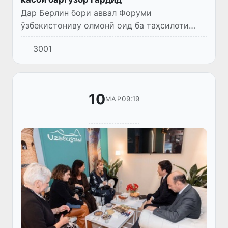
Дар Берлин бори аввал Форуми
ӯзбекистониву олмонӣ оид ба таҳсилоти
касбӣ баргузор шуд, ки бо иштироки
3001
Deutsche Gesellschaft für Internationale
Zusammenarbeit (GIZ), лоиҳаи «TexVET...
10
09:19
МАР