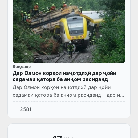
Воқеаҳо
Дар Олмон корҳои наҷотдиҳӣ дар ҷойи
садамаи қатора ба анҷом расиданд
Дар Олмон корҳои наҷотдиҳӣ дар ҷойи
садамаи қатора ба анҷом расиданд – дар ин
бора субҳи барвақт роҳбари хидмати наҷоти
2581
маҳаллӣ Шарлотта Зиллер ба матбуот
маълумот дод.