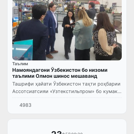
Таълим
Намояндагони Ӯзбекистон бо низоми
таълими Олмон шинос мешаванд
Ташрифи ҳайати Ӯзбекистон таҳти роҳбарии
Ассотсиатсияи «Узтекстильпром» бо кумаки
Gesamtmasche ба Олмон оғоз ёфт.
4983