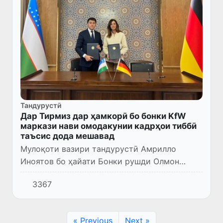
Тандурустӣ
Дар Тирмиз дар ҳамкорӣ бо бонки KfW
маркази нави омодакунии кадрҳои тиббӣ
таъсис дода мешавад
Мулоқоти вазири тандурустӣ Амрилло
Иноятов бо ҳайати Бонки рушди Олмон
(«KfW») таҳти роҳбарии сардори
3367
департаменти Қафқоз ва Аврупои Шарқӣ
Вероника Гарсиа Дел Арко баргузор гардид.
« Previous
Next »