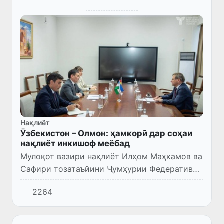
Нақлиёт
Ӯзбекистон – Олмон: ҳамкорӣ дар соҳаи
нақлиёт инкишоф меёбад
Мулоқот вазири нақлиёт Илҳом Маҳкамов ва
Сафири тозатаъйини Ҷумҳурии Федеративии
Олмон дар кишвари мо Манфред Ҳутерер
2264
баргузор гардид.