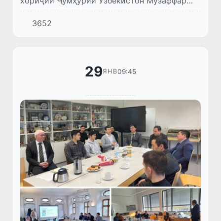
хориҷии Ҷумҳурии Ӯзбекистон Музаффар
Мадрахимов бо Ваколатдори махсуси
3652
ҳукумати Олмон оид ба ҳифзи иқлим, котиби
давлатии Вазорати корҳои...
29
09:45
ЯНВ