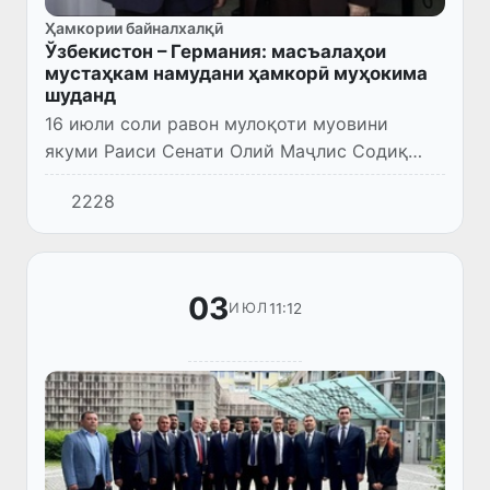
Ҳамкории байналхалқӣ
Ўзбекистон – Германия: масъалаҳои
мустаҳкам намудани ҳамкорӣ муҳокима
шуданд
16 июли соли равон мулоқоти муовини
якуми Раиси Сенати Олий Маҷлис Содиқ
Сафоев ва Котиби давлатии парлумонии
2228
Вазорати федералии меҳнат ва масъалаҳои
иҷтимоии Ҷумҳурии Федеративии...
03
11:12
ИЮЛ