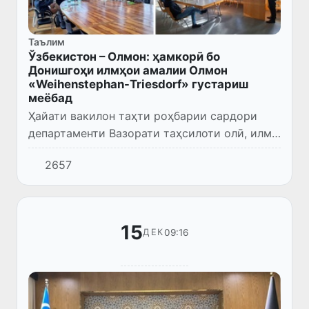
Таълим
Ўзбекистон – Олмон: ҳамкорӣ бо
Донишгоҳи илмҳои амалии Олмон
«Weihenstephan-Triesdorf» густариш
меёбад
Ҳайати вакилон таҳти роҳбарии сардори
департаменти Вазорати таҳсилоти олӣ, илм
ва инноватсия А.Халиқов бо мақсади
2657
густариши омодасозии кадрҳо дар асоси
барномаҳои муштарак, таҳияи...
15
09:16
ДЕК