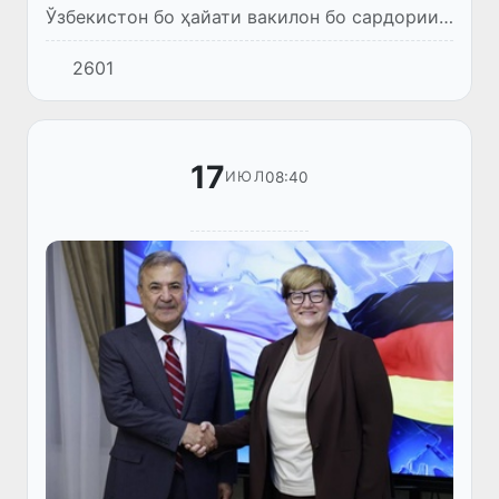
Ўзбекистон бо ҳайати вакилон бо сардории
котиби давлатии парламенти Вазорати
2601
федералии меҳнат ва корҳои иҷтимоии
Германия Анетт Крамме мулоқот бар...
17
08:40
ИЮЛ