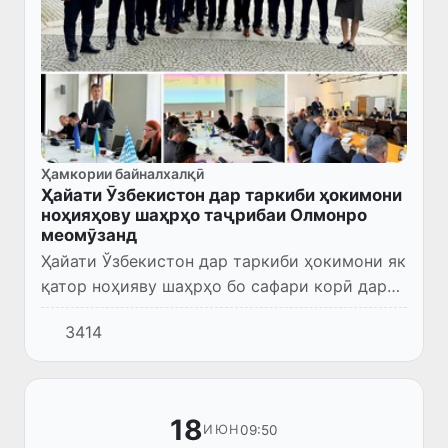
Ҳамкории байналхалқӣ
Ҳайати Ӯзбекистон дар таркиби ҳокимони
ноҳияҳову шаҳрҳо таҷрибаи Олмонро
меомӯзанд
Ҳайати Ўзбекистон дар таркиби ҳокимони як
қатор ноҳияву шаҳрҳо бо сафари корӣ дар
иёлати федералии Баварияи Олмон қарор
3414
доранд.
18
09:50
ИЮН