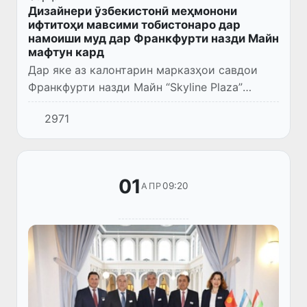
Дизайнери ӯзбекистонӣ меҳмонони
ифтитоҳи мавсими тобистонаро дар
намоиши муд дар Франкфурти назди Майн
мафтун кард
Дар яке аз калонтарин марказҳои савдои
Франкфурти назди Майн “Skyline Plaza”
намоишгоҳи байналмилалии мӯд
2971
«Modenschau–2024», ки бо дастгирии
Вазорати рушди иқтисод ва Ассотсиатсия...
01
09:20
АПР