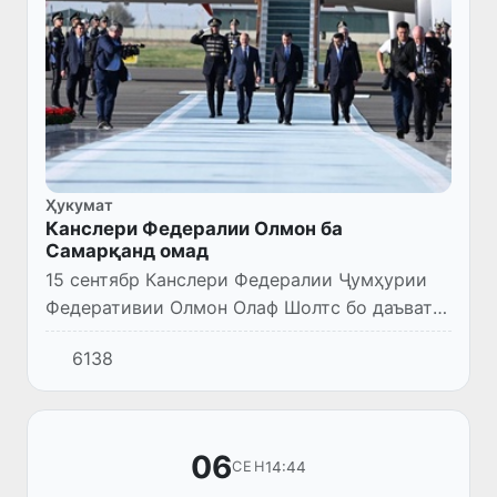
Ҳукумат
Канслери Федералии Олмон ба
Самарқанд омад
15 сентябр Канслери Федералии Ҷумҳурии
Федеративии Олмон Олаф Шолтс бо даъвати
Президенти Ҷумҳурии Ӯзбекистон Шавкат
6138
Мирзиёев бо ташрифи расмӣ ба
мамлакатамон омад.
06
14:44
СЕН