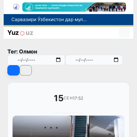
Сарвазири Ӯзбекистон дар мулоқот бо Президенти Қирғизистон дар доираи чорабиниҳои Иттиҳоди иқтисодии АвруОсиё иштирок кард
Дар Қашқадарё анҷумани байналмилалии экологӣ бо иштироки ҷавонон аз нӯҳ кишвар баргузор мешавад
Тошканд ба баргузории чемпионати Осиё оид ба вазнабардорӣ омодагӣ мебинад
Yuz
uz
Шаҳрвандони Ӯзбекистон метавонанд дар доираи барномаи H-2A ба корҳои мавсимии кишоварзӣ дар ИМА сафарбар шаванд
Дар Сенат бо намояндаи Департаменти давлатии ИМА мулоқот баргузор шуд
Тег: Олмон
15
17:52
СЕН