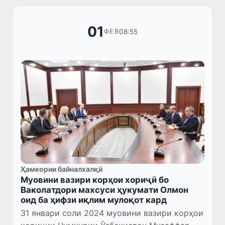
01
08:55
ФЕВ
Ҳамкории байналхалқӣ
Муовини вазири корҳои хориҷӣ бо
Ваколатдори махсуси ҳукумати Олмон
оид ба ҳифзи иқлим мулоқот кард
31 январи соли 2024 муовини вазири корҳои