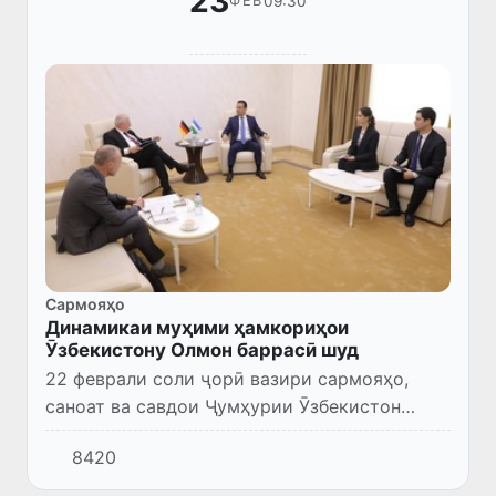
23
09:30
ФЕВ
Сармояҳо
Динамикаи муҳими ҳамкориҳои
Ӯзбекистону Олмон баррасӣ шуд
22 феврали соли ҷорӣ вазири сармояҳо,
саноат ва савдои Ҷумҳурии Ӯзбекистон
Лазиз Қудратов Сафири Фавқулода ва
8420
Мухтори Ҷумҳурии Федеративии Олмон дар
Ӯзбекистон Тило Клиннерро қабу...