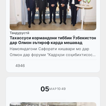
Тандурустӣ
Тахассуси кормандони тиббии Ӯзбекистон
дар Олмон эътироф карда мешавад
Намояндагони Сафорати кишвари мо дар
Олмон дар форуми “Кадрҳои соҳибихтисос
барои соҳаи тандурустӣ: таваҷҷуҳ ба Осиёи
4946
Марказӣ”, ки дар Палатаи савдои Гамбург
баргузор гардид, ширк...
05
10:49
МАР