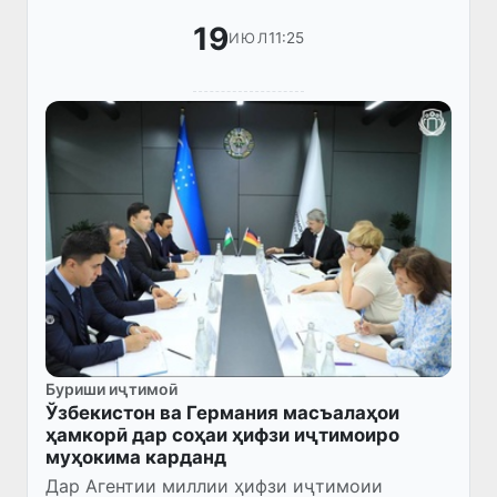
19
11:25
ИЮЛ
Буриши иҷтимоӣ
Ўзбекистон ва Германия масъалаҳои
ҳамкорӣ дар соҳаи ҳифзи иҷтимоиро
муҳокима карданд
Дар Агентии миллии ҳифзи иҷтимоии