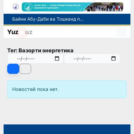
Байни Абу-Даби ва Тошканд парвозҳои ҳаррӯза оғоз гардиданд
Дар вилояти Фарғона нисбат ба роҳбари филиали Палатаи давлатии кадастр парвандаи ҷиноятӣ оғоз гардид
Yuz
uz
Тошканд аз рӯи ҳаҷми хидматрасониҳои бозорӣ пешсаф аст: ба пойтахт 41,3 фоиз рост меояд
Имрӯз дар Ӯзбекистон иқдоми навбатии «Рӯзи бидуни мошин» баргузор мешавад
Тег: Вазорти энергетика
Дар Ӯзбекистон иҷозат дода шуд, ки то 500 доллари ИМА нақд бидуни пешниҳоди ҳуҷҷат харидорӣ карда шавад
Новостей пока нет.