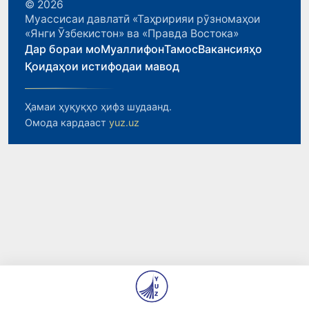
© 2026
Муассисаи давлатӣ «Таҳририяи рӯзномаҳои
«Янги Ӯзбекистон» ва «Правда Востока»
Дар бораи мо
Муаллифон
Тамос
Вакансияҳо
Қоидаҳои истифодаи мавод
Ҳамаи ҳуқуқҳо ҳифз шудаанд.
Омода кардааст
yuz.uz