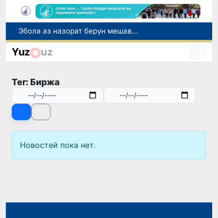
Эбола аз назорат берун мешавад: дар ҶД Конго шумораи беморон дар як ҳафта ду баробар афзуд, СУТ бонги хатар мезанад
Дар моҳи июл дар Ӯзбекистон нархи маҳсулоти озуқаворӣ коҳиш ёфт, аммо баъзе молу хидматрасониҳо гарон шуданд
Yuz
uz
Дар Сенат тадбирҳои беҳтар намудани мавқеи Ӯзбекистон дар рейтингҳо ва индексҳои байналмилалӣ баррасӣ шуданд
Сарвари ВКХ-и Ӯзбекистон бо роҳбарияти Ҳиндустон музокирот анҷом дода, дар Форуми соҳибкории Ӯзбекистону Ҳиндустон иштирок кард
Тег: Биржа
Дар вилояти Самарқанд ва шаҳри Тошканд ҳолатҳои фасод ва қаллобӣ ошкор гардид
Новостей пока нет.