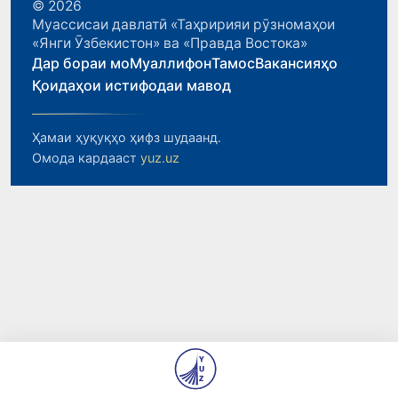
© 2026
Муассисаи давлатӣ «Таҳририяи рӯзномаҳои
«Янги Ӯзбекистон» ва «Правда Востока»
Дар бораи мо
Муаллифон
Тамос
Вакансияҳо
Қоидаҳои истифодаи мавод
Ҳамаи ҳуқуқҳо ҳифз шудаанд.
Омода кардааст
yuz.uz