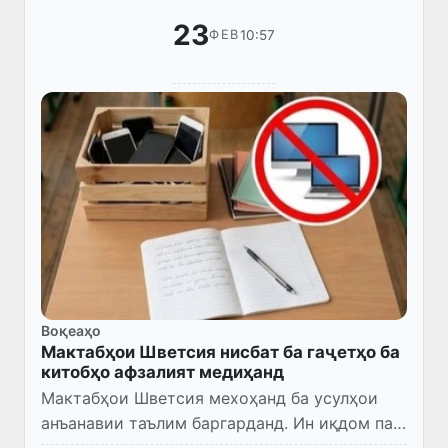
23
10:57
ФЕВ
Воқеаҳо
Мактабҳои Шветсия нисбат ба гаҷетҳо ба
китобҳо афзалият медиҳанд
Мактабҳои Шветсия мехоҳанд ба усулҳои
анъанавии таълим баргарданд. Ин иқдом пас