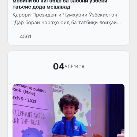
мобилӣ бо китобҳо ба забони ӯзбекӣ
таъсис дода мешавад
Қарори Президенти Ҷумҳурии Ӯзбекистон
"Дар бораи чораҳо оид ба татбиқи лоиҳаи
"Ҳазор китоб барои ҷавонон" "ҚП №380 аз
4561
28 ноябри соли 2023) қабул гардид.
04
14:19
АПР