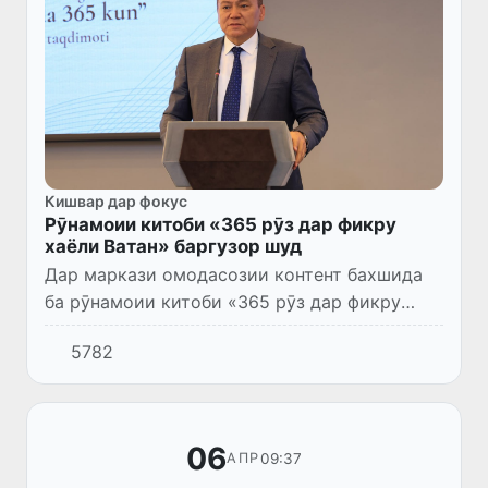
Кишвар дар фокус
Рӯнамоии китоби «365 рӯз дар фикру
хаёли Ватан» баргузор шуд
Дар маркази омодасозии контент бахшида
ба рӯнамоии китоби «365 рӯз дар фикру
хаёли Ватан» («Юрт қайғусида 365 кун»), ки
5782
фаъолияти пурмаҳсули Президенти кишвар
Шавкат Мирзиёевро дар...
06
09:37
АПР