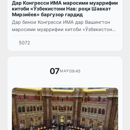
Дар Конгресси ИМА маросими муаррифии
китоби «Ӯзбекистони Нав: роҳи Шавкат
Мирзиёев» баргузор гардид
Дар бинои Конгресси ИМА дар Вашингтон
маросими муаррифии китоби «Ӯзбекистони
Нав: роҳи Шавкат Мирзиёев» баргузор
5072
гардид.
07
09:45
МАР