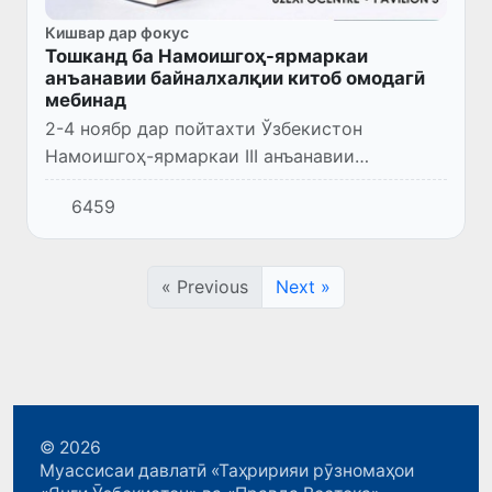
Кишвар дар фокус
Тошканд ба Намоишгоҳ-ярмаркаи
анъанавии байналхалқии китоб омодагӣ
мебинад
2-4 ноябр дар пойтахти Ўзбекистон
Намоишгоҳ-ярмаркаи III анъанавии
байналхалқии “Tashkent Book Fest – 2022”
6459
баргузор мегардад.
« Previous
Next »
© 2026
Муассисаи давлатӣ «Таҳририяи рӯзномаҳои