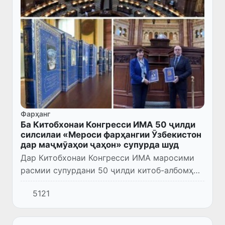
Фарҳанг
Ба Китобхонаи Конгресси ИМА 50 ҷилди
силсилаи «Мероси фарҳангии Ӯзбекистон
дар маҷмӯаҳои ҷаҳон» супурда шуд
Дар Китобхонаи Конгресси ИМА маросими
расмии супурдани 50 ҷилди китоб-албомҳои
силсилаи «Мероси фарҳангии Ӯзбекистон
5121
дар маҷмӯаҳои ҷаҳон», ки аз ҷониби
Ҷамъияти ҷаҳонии омӯзиш, ҳиф...