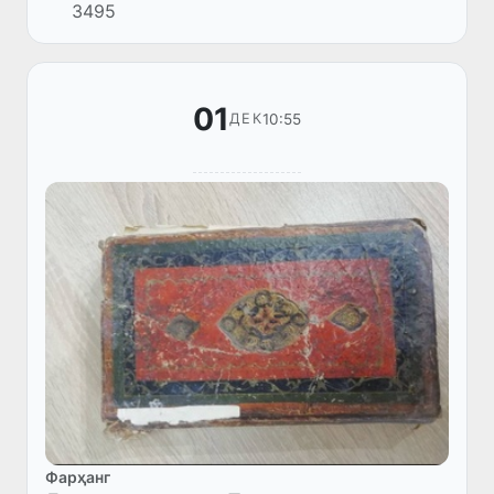
3495
манбаъ ворид шудааст.
01
10:55
ДЕК
Фарҳанг