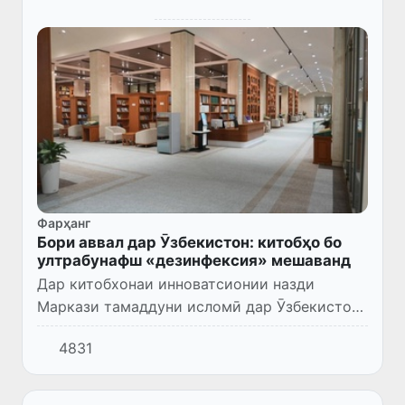
Фарҳанг
Бори аввал дар Ӯзбекистон: китобҳо бо
ултрабунафш «дезинфексия» мешаванд
Дар китобхонаи инноватсионии назди
Маркази тамаддуни исломӣ дар Ӯзбекистон
имконияти стерилизатсияи китобҳо фароҳам
4831
оварда шудааст.