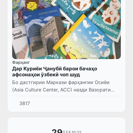
Фарҳанг
Дар Куриёи Ҷанубӣ барои бачаҳо
афсонаҳои ӯзбекӣ чоп шуд
Бо дастгирии Маркази фарҳангии Осиёи
(Asia Culture Center, ACC) назди Вазорати
фарҳанг, варзиш ва сайёҳии Ҷумҳурии Куриё
3817
афсонаҳои ӯзбекии “Дурдонаи Шарқ –
Самарқанд” («Шарқ гавҳар...
29
10:12
ДЕК