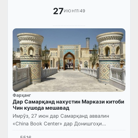
27
11:49
ИЮН
Фарҳанг
Дар Самарқанд нахустин Маркази китоби
Чин кушода мешавад
Имрӯз, 27 июн дар Самарқанд аввалин
«China Book Center» дар Донишгоҳи
байналмилалии сайёҳӣ ва мероси фарҳангии
5516