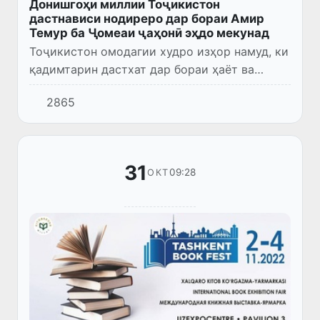
Донишгоҳи миллии Тоҷикистон
дастнависи нодиреро дар бораи Амир
Темур ба Ҷомеаи ҷаҳонӣ эҳдо мекунад
Тоҷикистон омодагии худро изҳор намуд, ки
қадимтарин дастхат дар бораи ҳаёт ва
фаъолияти Амир Темурро, ки ба забони
2865
қадимии ӯзбекӣ навишта шудааст, ба Ҷомеаи
умумиҷаҳонӣ медиҳад.
31
09:28
ОКТ