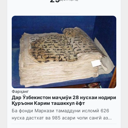
Фарҳанг
Дар Ӯзбекистон маҷмӯи 28 нусхаи нодири
Қуръони Карим ташаккул ёфт
Ба фонди Маркази тамаддуни исломӣ 626
нусха дастхат ва 985 асари чопи сангӣ аз
маҷмӯъҳои давлатӣ ва хусусӣ, ҳамагӣ 1611