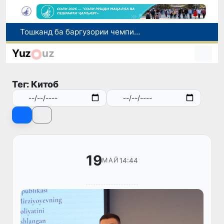
Шаҳрвандони Ӯзбекистон метавонанд дар доираи барномаи H-2A ба корҳои мавсимии кишоварзӣ дар ИМА сафарбар шаванд
Намояндагии Агентии муҳоҷират дар Москва моҳи июл ба зиёда аз 1,8 ҳазор шаҳрванди Ӯзбекистон кумак расонд
Yuz
uz
Дастаи мунтахаби Ӯзбекистон ба даври чорякниҳоии «Бозиҳои Оянда – 2026» дар Остона роҳ ёфт
Дар Қашқадарё анҷумани байналмилалии экологӣ бо иштироки ҷавонон аз нӯҳ кишвар баргузор мешавад
Тег: Китоб
Тошканд ба баргузории чемпионати Осиё оид ба вазнабардорӣ омодагӣ мебинад
19
14:44
МАЙ