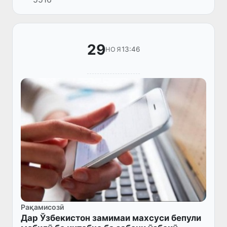
"Роҳи абрешим" кушода мешавад.
29
13:46
НОЯ
Рақамисозӣ
Дар Ўзбекистон замимаи махсуси бепули