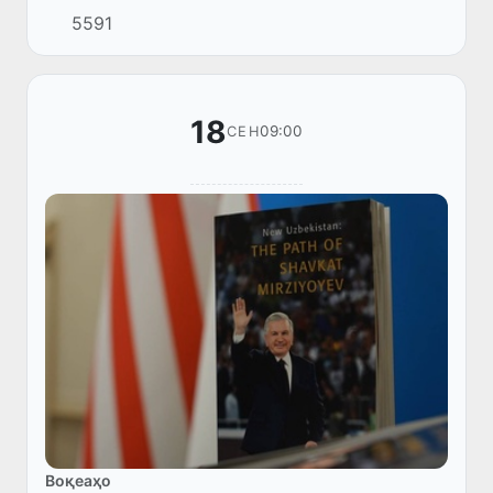
аз он сурат гирифт, ки ҳангоми истифодаи
5591
iPad ва ноутбукҳо сатҳи хониш коҳиш ёфт,
хабар дод хабарниг...
18
09:00
СЕН
Воқеаҳо