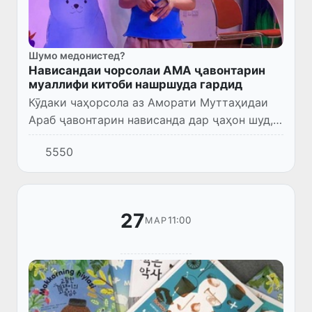
Шумо медонистед?
Нависандаи чорсолаи АМА ҷавонтарин
муаллифи китоби нашршуда гардид
Кӯдаки чаҳорсола аз Аморати Муттаҳидаи
Араб ҷавонтарин нависанда дар ҷаҳон шуд,
ки китоб нашр кардааст. Дар ин бора дар
5550
торнамои Китоби рекордҳои Гиннес хабар
дода шудааст.
27
11:00
МАР