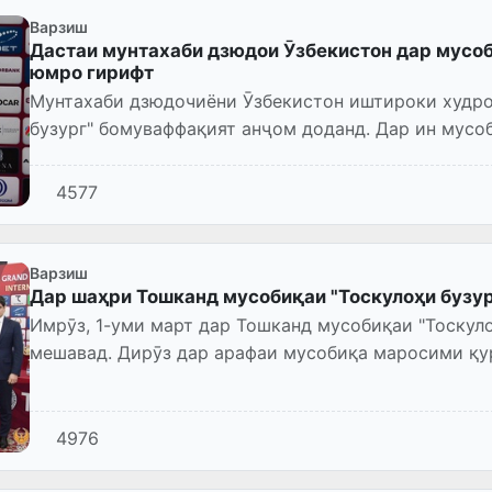
Варзиш
Дастаи мунтахаби дзюдои Ӯзбекистон дар мусоби
юмро гирифт
Мунтахаби дзюдочиёни Ӯзбекистон иштироки худро
бузург" бомуваффақият анҷом доданд. Дар ин мусоб
кишвари ҷаҳон ширкат...
4577
Варзиш
Дар шаҳри Тошканд мусобиқаи "Тоскулоҳи бузур
Имрӯз, 1-уми март дар Тошканд мусобиқаи "Тоскуло
мешавад. Дирӯз дар арафаи мусобиқа маросими қу
4976