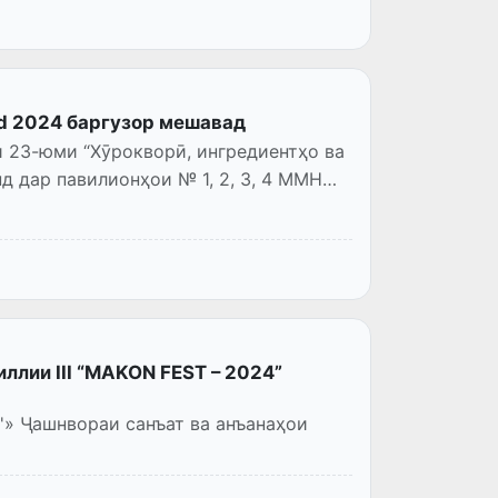
d 2024 баргузор мешавад
гредиентҳо ва
ллии III “MAKON FEST – 2024”
аҳои