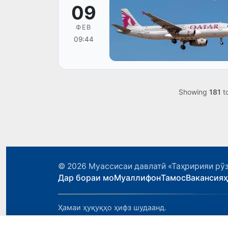
09
ФЕВ
09:44
Showing
181
t
© 2026
Муассисаи давлатӣ «Таҳририяи рӯз
Дар бораи мо
Муаллифон
Тамос
Вакансия
Ҳамаи ҳуқуқҳо ҳифз шудаанд.