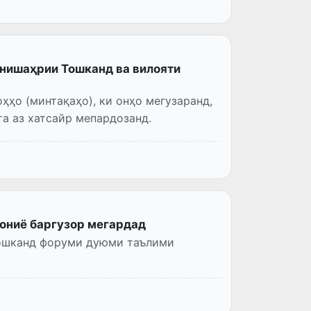
йнишаҳрии Тошканд ва вилояти
ҳо (минтақаҳо), ки онҳо мегузаранд,
тавре пештар буд, балки аз рӯи тарифи ягона вобаста аз хатсайр мепардозанд.
ониё баргузор мегардад
и таълими