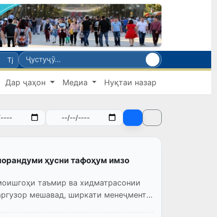
Tj
Дар ҷаҳон
Медиа
Нуқтаи назар
меморандуми ҳусни тафоҳум имзо
амоишгоҳи таъмир ва хидматрасонии
баргузор мешавад, ширкати менеҷменти