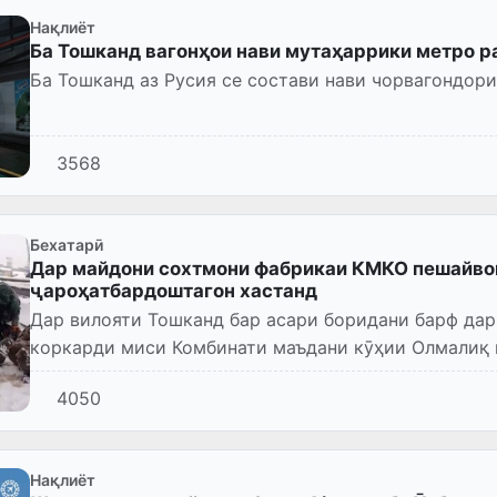
Нақлиёт
Ба Тошканд вагонҳои нави мутаҳаррики метро 
Ба Тошканд аз Русия се состави нави чорвагондор
3568
Бехатарӣ
Дар майдони сохтмони фабрикаи КМКО пешайвон
ҷароҳатбардоштагон хастанд
Дар вилояти Тошканд бар асари боридани барф да
коркарди миси Комбинати маъдани кӯҳии Олмалиқ п
хидмати матбуоти вазорати ва...
4050
Нақлиёт