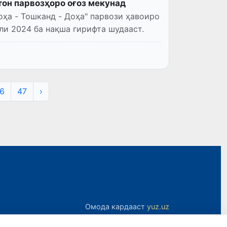
тон парвозҳоро оғоз мекунад
ҳа - Тошканд - Доҳа" парвози ҳавоиро
ли 2024 ба нақша гирифта шудааст.
6
47
›
Омода кардааст
yuz.uz