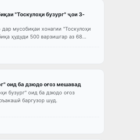
қаи "Тоскулоҳи бузург" ҷои 3-
 дар мусобиқаи хонагии "Тоскулоҳи
иқа ҳудуди 500 варзишгар аз 68
г" оид ба дзюдо оғоз мешавад
ҳи бузург" оид ба дзюдо оғоз
ръакашӣ баргузор шуд.