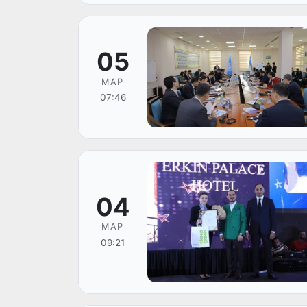
05
МАР
07:46
04
МАР
09:21