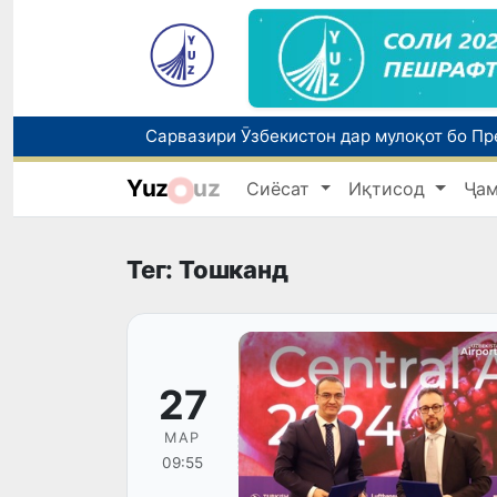
Yuz
uz
Сиёсат
Иқтисод
Ҷа
Тег: Тошканд
27
МАР
09:55