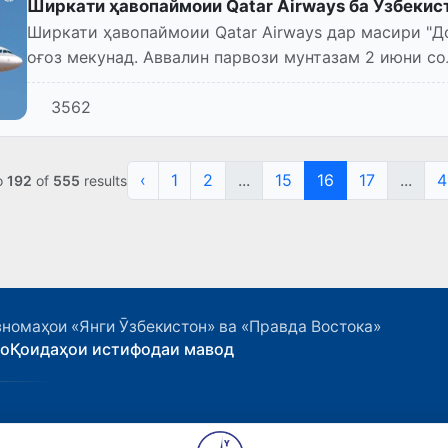
Ширкати ҳавопаймоии Qatar Airways ба Ӯзбекис
Ширкати ҳавопаймоии Qatar Airways дар масири "До
оғоз мекунад. Аввалин парвози мунтазам 2 июни со
3562
‹
1
2
...
15
16
17
...
4
o
192
of
555
results
номаҳои «Янги Ӯзбекистон» ва «Правда Востока»
ҳо
Қоидаҳои истифодаи мавод