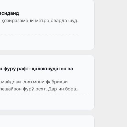
расиданд
и ҳозиразамони метро оварда шуд.
 фурӯ рафт: ҳалокшудагон ва
р майдони сохтмони фабрикаи
ешайвон фурӯ рехт. Дар ин бора