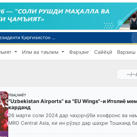
Сарвазири Ӯзбекистон дар мулоқот бо Президенти Қирғизистон дар доираи чорабиниҳои Иттиҳоди иқтисодии АвруОсиё иштирок кард
Дар Қашқадарё анҷумани байналмилалии экологӣ бо иштироки ҷавонон аз нӯҳ кишвар баргузор мешавад
мъият
Илм ва таълим
Фарҳанг
Сайёҳӣ
Варзиш
Тошканд ба баргузории чемпионати Осиё оид ба вазнабардорӣ омодагӣ мебинад
Шаҳрвандони Ӯзбекистон метавонанд дар доираи барномаи H-2A ба корҳои мавсимии кишоварзӣ дар ИМА сафарбар шаванд
Дар Сенат бо намояндаи Департаменти давлатии ИМА мулоқот баргузор шуд
Нақлиёт
“Uzbekistan Airports” ва "EU Wings"-и Итолиё 
карданд
26 марти соли 2024 дар чаҳорчӯби конфронс ва н
MRO Central Asia, ки ин рӯзҳо дар шаҳри Тошканд 
"Uzbekistan Air...