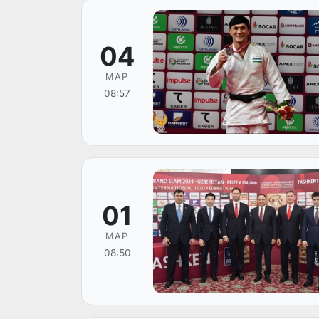
04
МАР
08:57
01
МАР
08:50