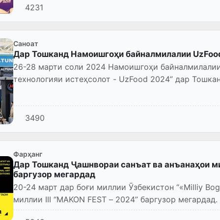
4231
Саноат
Дар Тошканд Намоишгоҳи байналмилалии UzFoo
26-28 марти соли 2024 Намоишгоҳи байналмилалии 23-юми “Хӯрокворӣ, ин
технологияи истеҳсолот - UzFood 2024” дар Тошканд дар павилионҳои № 1, 2, 3, 4 ММН
«Ўзэкспомарка...
3490
Фарҳанг
Дар Тошканд Ҷашнвораи санъат ва анъанаҳои ми
баргузор мегардад
20-24 март дар боғи миллии Ӯзбекистон “«Milliy Bog'» Ҷашнвораи санъат ва анъан
миллии III “MAKON FEST – 2024” баргузор мегардад.