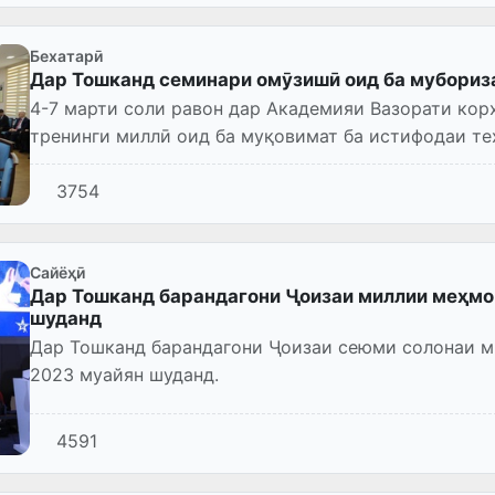
Бехатарӣ
Дар Тошканд семинари омӯзишӣ оид ба мубориз
4-7 марти соли равон дар Академияи Вазорати ко
тренинги миллӣ оид ба муқовимат ба истифодаи те
террористӣ баргузор мегар...
3754
Сайёҳӣ
Дар Тошканд барандагони Ҷоизаи миллии меҳмо
шуданд
Дар Тошканд барандагони Ҷоизаи сеюми солонаи 
2023 муайян шуданд.
4591