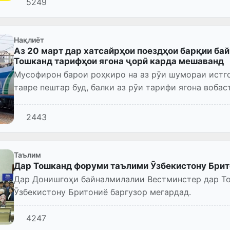
5249
Нақлиёт
Аз 20 март дар хатсайрҳои поездҳои барқии ба
Тошканд тарифҳои ягона ҷорӣ карда мешаванд
Мусофирон барои роҳкиро на аз рӯи шумораи истгоҳ
2443
Таълим
Дар Тошканд форуми таълими Ӯзбекистону Брит
Дар Донишгоҳи байналмилалии Вестминстер дар Тошканд форуми дуюм
Ӯзбекистону Бритониё баргузор мегардад.
4247