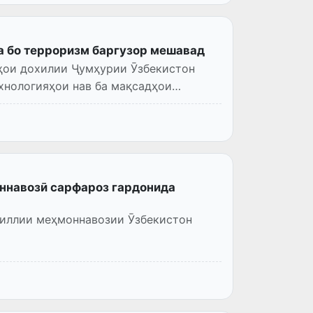
а бо терроризм баргузор мешавад
рҳои дохилии Ҷумҳурии Ӯзбекистон
хнологияҳои нав ба мақсадҳои
ннавозӣ сарфароз гардонида
миллии меҳмоннавозии Ӯзбекистон