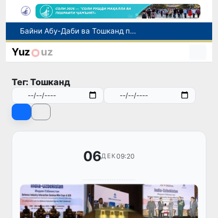
Дар вилояти Фарғона нисбат ба роҳбари филиали Палатаи давлатии кадастр парвандаи ҷиноятӣ оғоз гардид
Тошканд аз рӯи ҳаҷми хидматрасониҳои бозорӣ пешсаф аст: ба пойтахт 41,3 фоиз рост меояд
Yuz
uz
Имрӯз дар Ӯзбекистон иқдоми навбатии «Рӯзи бидуни мошин» баргузор мешавад
Дар Ӯзбекистон иҷозат дода шуд, ки то 500 доллари ИМА нақд бидуни пешниҳоди ҳуҷҷат харидорӣ карда шавад
Тег: Тошканд
Байни Абу-Даби ва Тошканд парвозҳои ҳаррӯза оғоз гардиданд
06
09:20
ДЕК