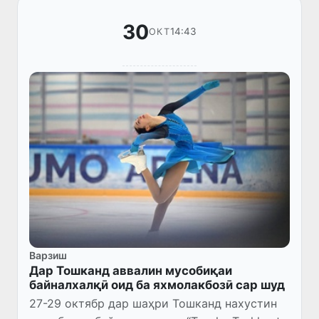
30
14:43
ОКТ
Варзиш
Дар Тошканд аввалин мусобиқаи
байналхалқӣ оид ба яхмолакбозӣ cap шуд
27-29 октябр дар шаҳри Тошканд нахустин