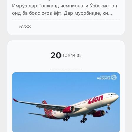
Имрӯз дар Тошканд чемпионати Ўзбекистон
оид ба бокс оғоз ёфт. Дар мусобиқае, ки
миёни мардону занон ташкил мешавад,
5288
беҳтарин дастпӯшакҳои чармини кишвар
ширкат мекунанд.
20
14:35
НОЯ