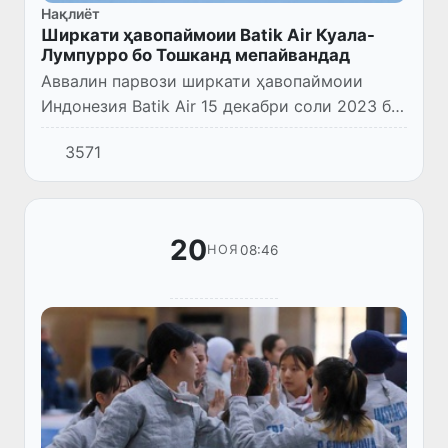
Нақлиёт
Ширкати ҳавопаймоии Batik Air Куала-
Лумпурро бо Тошканд мепайвандад
Аввалин парвози ширкати ҳавопаймоии
Индонезия Batik Air 15 декабри соли 2023 ба
нақша гирифта шудааст. Парвозҳои
3571
мунтазами ҳавопаймоӣ бинобар хатсайри
«Куала-Лумпур – Тошканд – Куа...
20
08:46
НОЯ