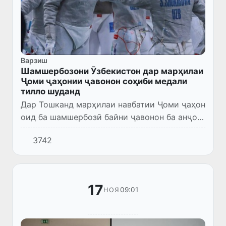
Варзиш
Шамшербозони Ӯзбекистон дар марҳилаи
Ҷоми ҷаҳонии ҷавонон соҳиби медали
тилло шуданд
Дар Тошканд марҳилаи навбатии Ҷоми ҷаҳон
оид ба шамшербозӣ байни ҷавонон ба анҷом
расид. Бояд гуфт, ки шамшербозони мо ин
3742
дафъа ба як қатор ғалабаҳои дурахшон ноил
гардиданд.
17
09:01
НОЯ