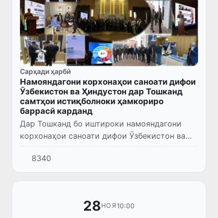
Сарҳади ҳарбӣ
Намояндагони корхонаҳои саноати дифои
Ӯзбекистон ва Ҳиндустон дар Тошканд
самтҳои истиқболноки ҳамкориро
баррасӣ карданд
Дар Тошканд бо иштироки намояндагони
корхонаҳои саноати дифои Ӯзбекистон ва
Ҳиндустон семинар ва намоишгоҳ баргузор
8340
шуд.
28
10:00
НОЯ