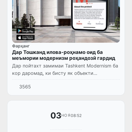
Фарҳанг
Дар Тошканд илова-роҳнамо оид ба
меъмории модернизм роҳандозӣ гардид
Дар пойтахт замимаи Tashkent Modernism ба
кор даромад, ки бисту як объекти
модернизми Тошкандро дар як хатсайри
3565
онлайн муттаҳид кардааст.
03
08:52
НОЯ