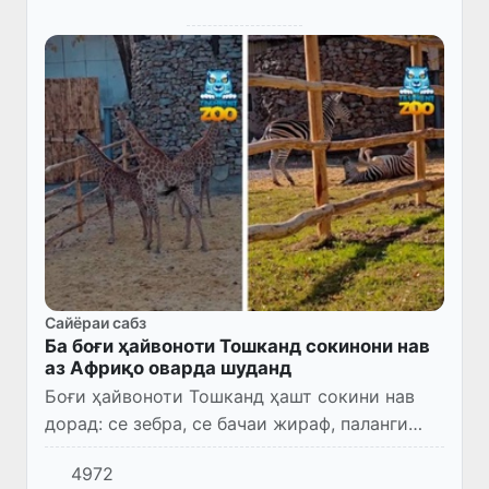
Сайёраи сабз
Ба боғи ҳайвоноти Тошканд сокинони нав
аз Африқо оварда шуданд
Боғи ҳайвоноти Тошканд ҳашт сокини нав
дорад: се зебра, се бачаи жираф, паланги
сафеди бенгалӣ ва шери сафед, ки аз
4972
Африқои Ҷанубӣ оварда шудаанд. Дар ин