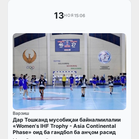
13
15:06
НОЯ
Варзиш
Дар Тошканд мусобиқаи байналмилалии
«Women's IHF Trophy - Asia Continental
Phase» оид ба гандбол ба анҷом расид