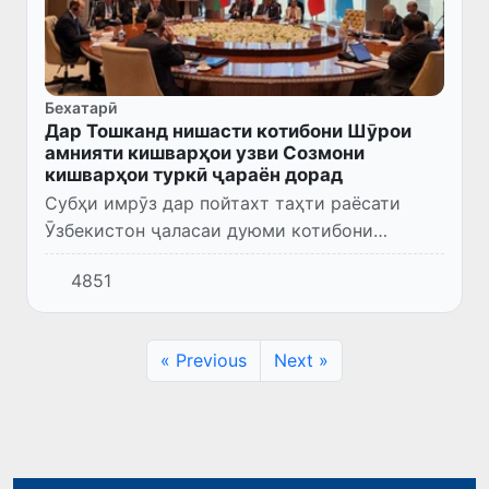
Бехатарӣ
Дар Тошканд нишасти котибони Шӯрои
амнияти кишварҳои узви Созмони
кишварҳои туркӣ ҷараён дорад
Субҳи имрӯз дар пойтахт таҳти раёсати
Ӯзбекистон ҷаласаи дуюми котибони
Шӯроҳои амнияти кишварҳои узви Созмони
4851
кишварҳои туркӣ оғоз шуд.
« Previous
Next »