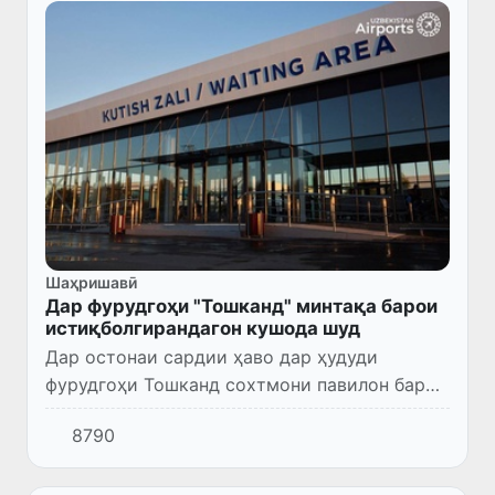
Шаҳришавӣ
Дар фурудгоҳи "Тошканд" минтақа барои
истиқболгирандагон кушода шуд
Дар остонаи сардии ҳаво дар ҳудуди
фурудгоҳи Тошканд сохтмони павилон барои
пешвозгирандагон ба анҷом расид.
8790