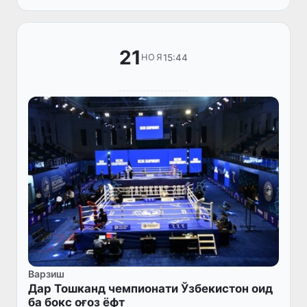
бора дафтари матбуоти боғи...
21
15:44
НОЯ
Варзиш
Дар Тошканд чемпионати Ўзбекистон оид
ба бокс оғоз ёфт