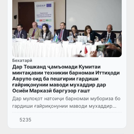
Бехатарӣ
Дар Тошканд ҷамъомади Кумитаи
минтақавии техникии барномаи Иттиҳоди
Аврупо оид ба пешгирии гардиши
ғайриқонунии маводи мухаддир дар
Осиёи Марказӣ баргузор гашт
Дар мулоқот натоиҷи барномаи мубориза бо
гардиши ғайриқонунии маводи мухаддир
дар Осиёи Марказӣ ва қадамҳои минбаъда
5235
барои иҷрои бомуваффақияти чорабиниҳои
барои соли 2024 пешбиниш...