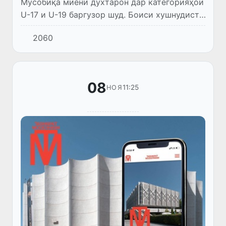
Мусобиқа миёни духтарон дар категорияҳои
U-17 и U-19 баргузор шуд. Боиси хушнудист,
ки намояндагони мо дар ду категорияи
2060
синну сол ғолиб баромаданд.
08
11:25
НОЯ