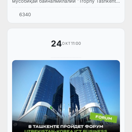
мусобиқаи байналмилалии “Trophy Tashkent
GSA” байни клубҳои рақси рӯи ях баргузор
6340
шуд.
24
11:00
ОКТ