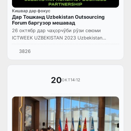
Кишвар дар фокус
Дар Тошканд Uzbekistan Outsourcing
Forum баргузор мешавад
26 октябр дар чаҳорчӯби рӯзи сеюми
ICTWEEK UZBEKISTAN 2023 Uzbekistan
Outsourcing Forum баргузор мешавад, ки дар
3826
он коршиносони хориҷӣ ва намояндагони
ширкатҳои IT-и маҳаллӣ ва хор...
20
14:12
ОКТ