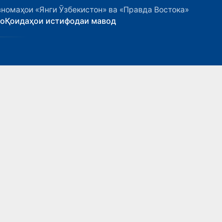
номаҳои «Янги Ӯзбекистон» ва «Правда Востока»
ҳо
Қоидаҳои истифодаи мавод