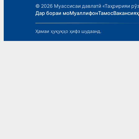
© 2026
Муассисаи давлатӣ «Таҳририяи рӯз
Дар бораи мо
Муаллифон
Тамос
Вакансия
Ҳамаи ҳуқуқҳо ҳифз шудаанд.