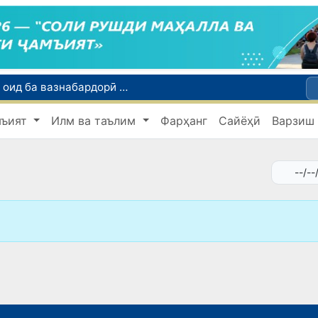
Тошканд ба баргузории чемпионати Осиё оид ба вазнабардорӣ омодагӣ мебинад
Шаҳрвандони Ӯзбекистон метавонанд дар доираи барномаи H-2A ба корҳои мавсимии кишоварзӣ дар ИМА сафарбар шаванд
мъият
Илм ва таълим
Фарҳанг
Сайёҳӣ
Варзиш
Намояндагии Агентии муҳоҷират дар Москва моҳи июл ба зиёда аз 1,8 ҳазор шаҳрванди Ӯзбекистон кумак расонд
Дастаи мунтахаби Ӯзбекистон ба даври чорякниҳоии «Бозиҳои Оянда – 2026» дар Остона роҳ ёфт
Дар Қашқадарё анҷумани байналмилалии экологӣ бо иштироки ҷавонон аз нӯҳ кишвар баргузор мешавад