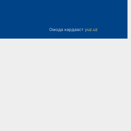
Омода кардааст
yuz.uz