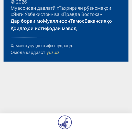
© 2026
Муассисаи давлатӣ «Таҳририяи рӯзномаҳои
«Янги Ӯзбекистон» ва «Правда Востока»
Дар бораи мо
Муаллифон
Тамос
Вакансияҳо
Қоидаҳои истифодаи мавод
Ҳамаи ҳуқуқҳо ҳифз шудаанд.
Омода кардааст
yuz.uz