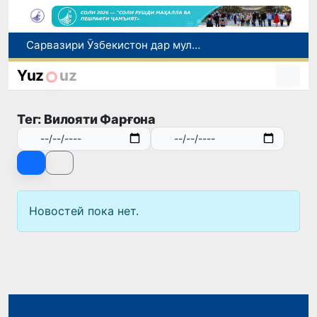
Сарвазири Ӯзбекистон дар мулоқот бо Президенти Қирғизистон дар доираи чорабиниҳои Иттиҳоди иқтисодии АвруОсиё иштирок кард
Дар Қашқадарё анҷумани байналмилалии экологӣ бо иштироки ҷавонон аз нӯҳ кишвар баргузор мешавад
Yuz
uz
Тошканд ба баргузории чемпионати Осиё оид ба вазнабардорӣ омодагӣ мебинад
Шаҳрвандони Ӯзбекистон метавонанд дар доираи барномаи H-2A ба корҳои мавсимии кишоварзӣ дар ИМА сафарбар шаванд
Тег: Вилояти Фарғона
Дар Сенат бо намояндаи Департаменти давлатии ИМА мулоқот баргузор шуд
Новостей пока нет.