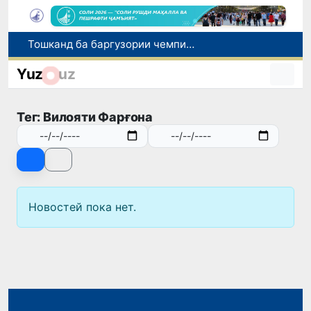
Тошканд ба баргузории чемпионати Осиё оид ба вазнабардорӣ омодагӣ мебинад
Шаҳрвандони Ӯзбекистон метавонанд дар доираи барномаи H-2A ба корҳои мавсимии кишоварзӣ дар ИМА сафарбар шаванд
Yuz
uz
Намояндагии Агентии муҳоҷират дар Москва моҳи июл ба зиёда аз 1,8 ҳазор шаҳрванди Ӯзбекистон кумак расонд
Дастаи мунтахаби Ӯзбекистон ба даври чорякниҳоии «Бозиҳои Оянда – 2026» дар Остона роҳ ёфт
Тег: Вилояти Фарғона
Дар Қашқадарё анҷумани байналмилалии экологӣ бо иштироки ҷавонон аз нӯҳ кишвар баргузор мешавад
Новостей пока нет.