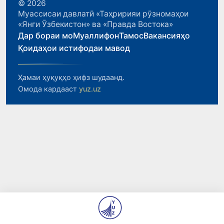
© 2026
Муассисаи давлатӣ «Таҳририяи рӯзномаҳои
«Янги Ӯзбекистон» ва «Правда Востока»
Дар бораи мо
Муаллифон
Тамос
Вакансияҳо
Қоидаҳои истифодаи мавод
Ҳамаи ҳуқуқҳо ҳифз шудаанд.
Омода кардааст
yuz.uz