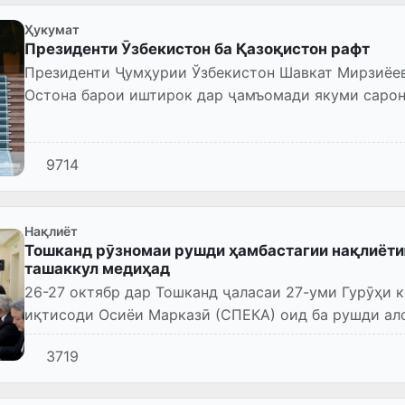
Ҳукумат
Президенти Ӯзбекистон ба Қазоқистон рафт
Президенти Ҷумҳурии Ўзбекистон Шавкат Мирзиёев
Остона барои иштирок дар ҷамъомади якуми сарон
Марказӣ – Иттиҳоди Авру...
9714
Нақлиёт
Тошканд рӯзномаи рушди ҳамбастагии нақлиёти
ташаккул медиҳад
26-27 октябр дар Тошканд ҷаласаи 27-уми Гурӯҳи
иқтисоди Осиёи Марказӣ (СПЕКА) оид ба рушди ало
минтақа баргузор мешава...
3719