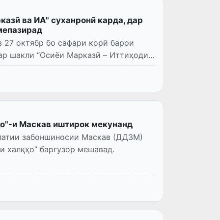
казӣ ва ИА" суханронӣ карда, дар
мепазирад
 27 октябр бо сафари корӣ барои
ар шакли “Осиёи Марказӣ – Иттиҳоди
ҳо"-и Маскав иштирок мекунанд
влатии забоншиносии Маскав (ДДЗМ)
и халқҳо” баргузор мешавад.