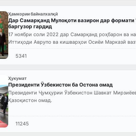
Ҳамкории байналхалқӣ
Дар Самарқанд Мулоқоти вазирон дар формати 
баргузор гардид
17 ноябри соли 2022 дар Самарқанд роҳбарон ва 
Иттиҳоди Аврупо ва кишварҳои Осиёи Марказӣ ваз
ҳамкориҳои ду минтақаро...
5341
Ҳукумат
Президенти Ӯзбекистон ба Остона омад
Президенти Ҷумҳурии Ўзбекистон Шавкат Мирзиёев
Қазоқистон омад.
11245