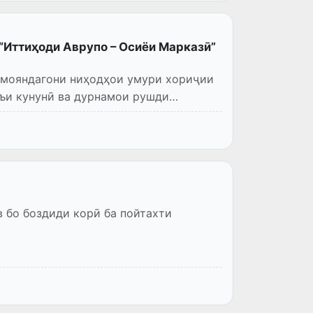
“Иттиҳоди Аврупо – Осиёи Марказӣ”
намояндагони ниҳодҳои умури хориҷии
ъи кунунӣ ва дурнамои рушди
 бо боздиди корӣ ба пойтахти