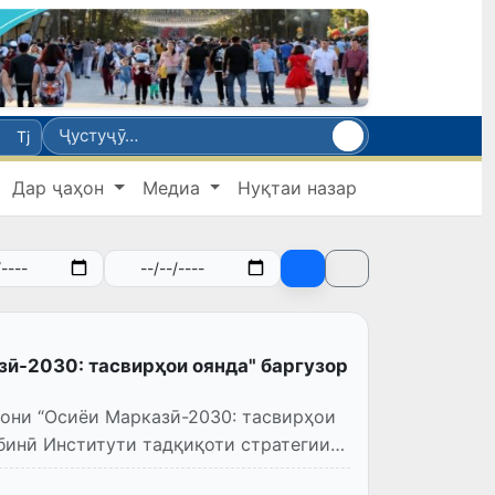
Tj
Дар ҷаҳон
Медиа
Нуқтаи назар
ӣ-2030: тасвирҳои оянда" баргузор
они “Осиёи Марказӣ-2030: тасвирҳои
бинӣ Институти тадқиқоти стратегии