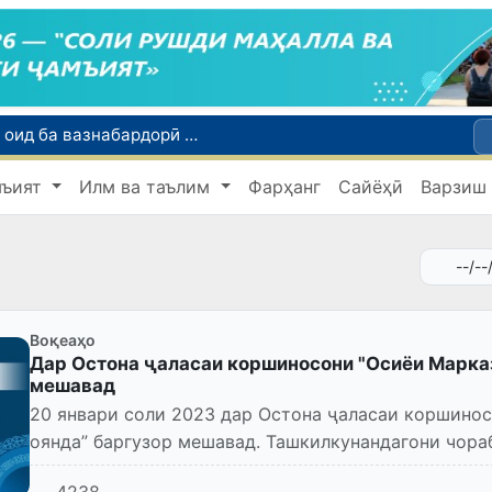
Тошканд ба баргузории чемпионати Осиё оид ба вазнабардорӣ омодагӣ мебинад
Шаҳрвандони Ӯзбекистон метавонанд дар доираи барномаи H-2A ба корҳои мавсимии кишоварзӣ дар ИМА сафарбар шаванд
мъият
Илм ва таълим
Фарҳанг
Сайёҳӣ
Варзиш
Намояндагии Агентии муҳоҷират дар Москва моҳи июл ба зиёда аз 1,8 ҳазор шаҳрванди Ӯзбекистон кумак расонд
Дастаи мунтахаби Ӯзбекистон ба даври чорякниҳоии «Бозиҳои Оянда – 2026» дар Остона роҳ ёфт
Дар Қашқадарё анҷумани байналмилалии экологӣ бо иштироки ҷавонон аз нӯҳ кишвар баргузор мешавад
Воқеаҳо
Дар Остона ҷаласаи коршиносони "Осиёи Марказ
мешавад
20 январи соли 2023 дар Остона ҷаласаи коршинос
оянда” баргузор мешавад. Ташкилкунандагони чора
Қазоқистони назд...
4238