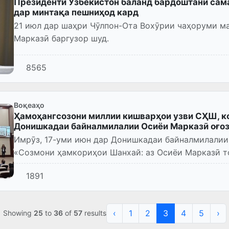
Президенти Ӯзбекистон баланд бардоштани са
дар минтақа пешниҳод кард
21 июл дар шаҳри Чӯлпон-Ота Вохӯрии чаҳоруми м
Марказӣ баргузор шуд.
8565
Воқеаҳо
Ҳамоҳангсозони миллии кишварҳои узви СҲШ, к
Донишкадаи байналмилалии Осиёи Марказӣ оғоз
Имрӯз, 17-уми июн дар Донишкадаи байналмилалии
«Созмони ҳамкориҳои Шанхай: аз Осиёи Марказӣ то
солагии Оинномаи СҲШ...
1891
‹
1
2
3
4
5
›
Showing
25
to
36
of
57
results