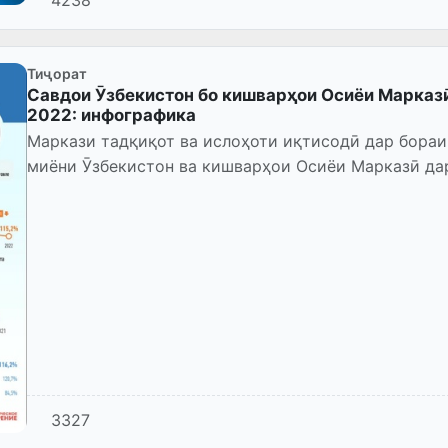
Тиҷорат
Савдои Ӯзбекистон бо кишварҳои Осиёи Марказӣ
2022: инфографика
Маркази тадқиқот ва ислоҳоти иқтисодӣ дар бора
миёни Ӯзбекистон ва кишварҳои Осиёи Марказӣ да
иттилоъ медиҳад.
3327