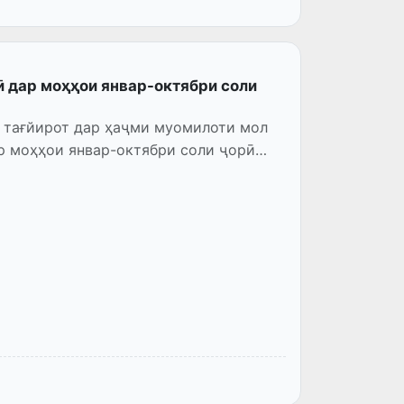
 дар моҳҳои январ-октябри соли
и тағйирот дар ҳаҷми муомилоти мол
р моҳҳои январ-октябри соли ҷорӣ