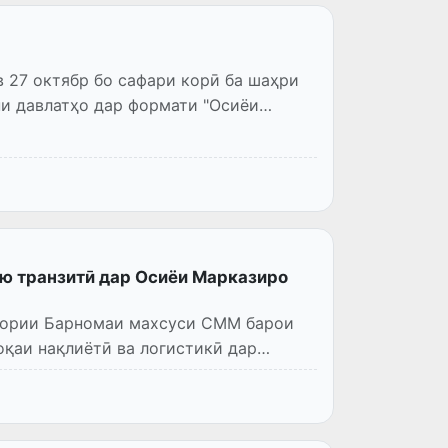
 27 октябр бо сафари корӣ ба шаҳри
и давлатҳо дар формати "Осиёи
ю транзитӣ дар Осиёи Марказиро
 кории Барномаи махсуси СММ барои
қаи нақлиётӣ ва логистикӣ дар