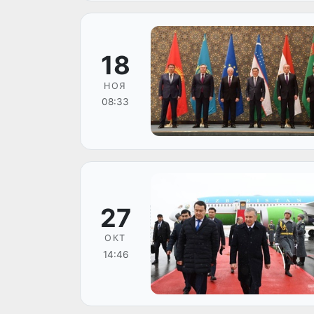
18
НОЯ
08:33
27
ОКТ
14:46