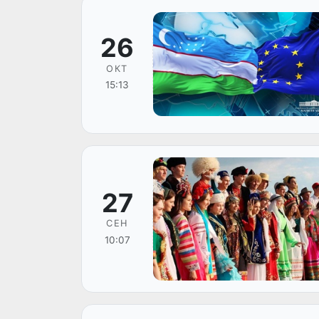
26
ОКТ
15:13
27
СЕН
10:07