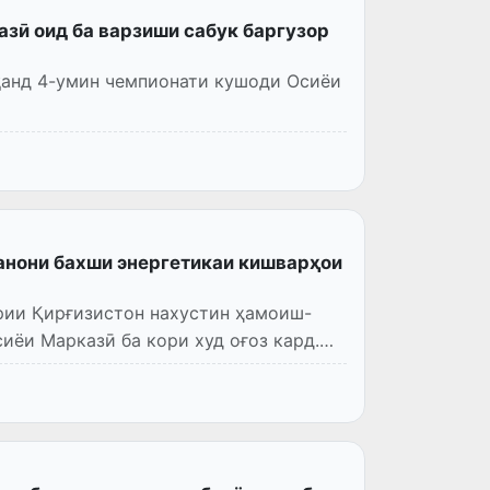
зӣ оид ба варзиши сабук баргузор
қанд 4-умин чемпионати кушоди Осиёи
анони бахши энергетикаи кишварҳои
рии Қирғизистон нахустин ҳамоиш-
иёи Марказӣ ба кори худ оғоз кард.