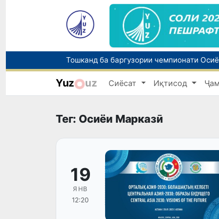
Yuz
uz
Сиёсат
Иқтисод
Ҷа
Тег: Осиёи Марказӣ
19
ЯНВ
12:20