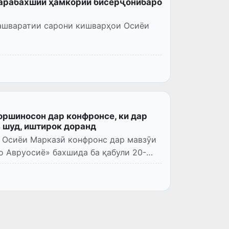
марабахшии ҳамкории бисёрҷонибаро
ашваратии сарони кишварҳои Осиёи
оршиносон дар конфронсе, ки дар
 шуд, иштирок доранд
 Осиёи Марказӣ конфронс дар мавзӯи
 Авруосиё» бахшида ба қабули 20-