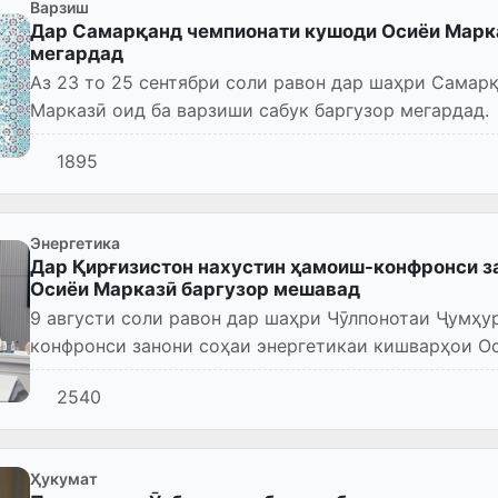
Варзиш
Дар Самарқанд чемпионати кушоди Осиёи Марка
мегардад
Аз 23 то 25 сентябри соли равон дар шаҳри Самар
Марказӣ оид ба варзиши сабук баргузор мегардад.
1895
Энергетика
Дар Қирғизистон нахустин ҳамоиш-конфронси з
Осиёи Марказӣ баргузор мешавад
9 августи соли равон дар шаҳри Чӯлпонотаи Ҷумҳу
конфронси занони соҳаи энергетикаи кишварҳои Ос
Дар он таҳти сарвар...
2540
Ҳукумат