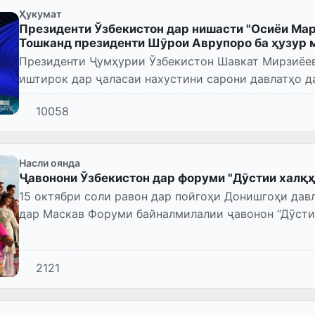
Ҳукумат
Президенти Ўзбекистон дар нишасти "Осиёи Мар
Тошканд президенти Шӯрои Аврупоро ба ҳузур 
Президенти Ҷумҳурии Ўзбекистон Шавкат Мирзиёев
иштирок дар ҷаласаи нахустини сарони давлатҳо д
Аврупо” ба шаҳри Ост...
10058
Насли оянда
Ҷавонони Ўзбекистон дар форуми "Дӯстии халқ
15 октябри соли равон дар пойгоҳи Донишгоҳи да
дар Маскав Форуми байналмилалии ҷавонон “Дӯсти
2121