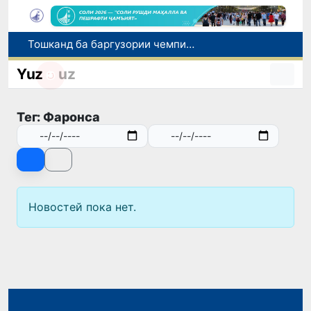
Тошканд ба баргузории чемпионати Осиё оид ба вазнабардорӣ омодагӣ мебинад
Шаҳрвандони Ӯзбекистон метавонанд дар доираи барномаи H-2A ба корҳои мавсимии кишоварзӣ дар ИМА сафарбар шаванд
Yuz
uz
Намояндагии Агентии муҳоҷират дар Москва моҳи июл ба зиёда аз 1,8 ҳазор шаҳрванди Ӯзбекистон кумак расонд
Дастаи мунтахаби Ӯзбекистон ба даври чорякниҳоии «Бозиҳои Оянда – 2026» дар Остона роҳ ёфт
Тег: Фаронса
Дар Қашқадарё анҷумани байналмилалии экологӣ бо иштироки ҷавонон аз нӯҳ кишвар баргузор мешавад
Новостей пока нет.