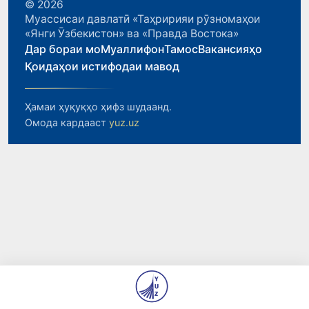
© 2026
Муассисаи давлатӣ «Таҳририяи рӯзномаҳои
«Янги Ӯзбекистон» ва «Правда Востока»
Дар бораи мо
Муаллифон
Тамос
Вакансияҳо
Қоидаҳои истифодаи мавод
Ҳамаи ҳуқуқҳо ҳифз шудаанд.
Омода кардааст
yuz.uz