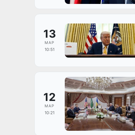
13
МАР
10:51
12
МАР
10:21