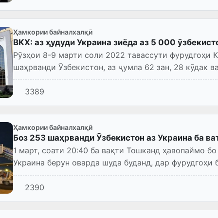
Ҳамкории байналхалқӣ
ВКХ: аз ҳудуди Украина зиёда аз 5 000 ӯзбекис
Рӯзҳои 8-9 марти соли 2022 тавассути фурудгоҳи К
шаҳрванди Ӯзбекистон, аз ҷумла 62 зан, 28 кӯдак в
3389
Ҳамкории байналхалқӣ
Боз 253 шаҳрванди Ӯзбекистон аз Украина ба в
1 март, соати 20:40 ба вақти Тошканд ҳавопаймо бо
Украина берун оварда шуда буданд, дар фурудгоҳи
Каримови Тошканд фуруд...
2390