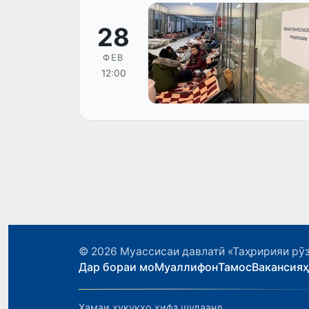
28
ФЕВ
12:00
© 2026
Муассисаи давлатӣ «Таҳририяи рӯз
Дар бораи мо
Муаллифон
Тамос
Вакансия
Ҳамаи ҳуқуқҳо ҳифз шудаанд.