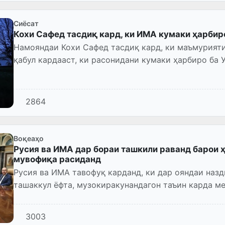
Сиёсат
Кохи Сафед тасдиқ кард, ки ИМА кумаки ҳарбир
Намояндаи Кохи Сафед тасдиқ кард, ки маъмурият
қабул кардааст, ки расонидани кумаки ҳарбиро ба 
шарикони Вашингт...
2864
Воқеаҳо
Русия ва ИМА дар бораи ташкили раванд барои ҳ
мувофиқа расиданд
Русия ва ИМА тавофуқ карданд, ки дар ояндаи назд
ташаккул ёфта, музокиракунандагон таъин карда м
3003