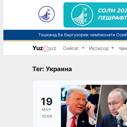
Yuz
uz
Сиёсат
Иқтисод
Ҷа
Тег: Украина
19
МАР
10:06