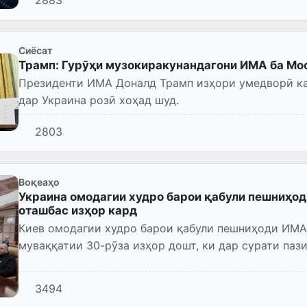
2883
Сиёсат
Трамп: Гурӯҳи музокиракунандагони ИМА ба Мо
Президенти ИМА Доналд Трамп изҳори умедворӣ ка
дар Украина розӣ хоҳад шуд.
2803
Воқеаҳо
Украина омодагии худро барои қабули пешниҳод
оташбас изҳор кард
Киев омодагии худро барои қабули пешниҳоди ИМА
муваққатии 30-рӯза изҳор дошт, ки дар сурати па
аз ҷониби Русия,...
3494