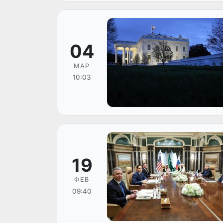
04
МАР
10:03
19
ФЕВ
09:40