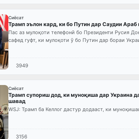
Сиёсат
Трамп эълон кард, ки бо Путин дар Саудии Араб
Пас аз мулоқоти телефонӣ бо Президенти Русия До
сафед гуфт, ки мулоқоти ӯ бо Путин дар бораи Украина д
мешавад.
3949
Сиёсат
Трамп супориш дод, ки муноқиша дар Украина да
шавад
WSJ: Трамп ба Келлог дастур додааст, ки муноқишаи
3156