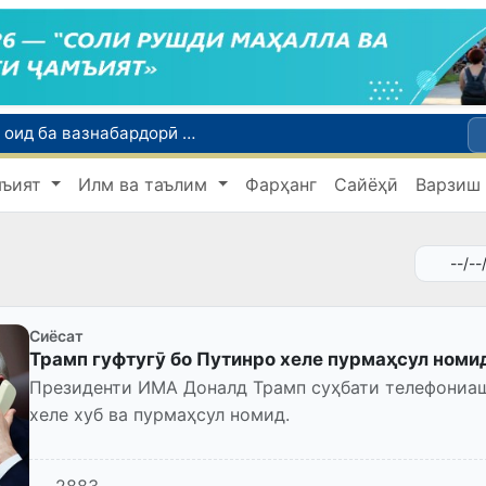
Тошканд ба баргузории чемпионати Осиё оид ба вазнабардорӣ омодагӣ мебинад
Шаҳрвандони Ӯзбекистон метавонанд дар доираи барномаи H-2A ба корҳои мавсимии кишоварзӣ дар ИМА сафарбар шаванд
мъият
Илм ва таълим
Фарҳанг
Сайёҳӣ
Варзиш
Намояндагии Агентии муҳоҷират дар Москва моҳи июл ба зиёда аз 1,8 ҳазор шаҳрванди Ӯзбекистон кумак расонд
Дастаи мунтахаби Ӯзбекистон ба даври чорякниҳоии «Бозиҳои Оянда – 2026» дар Остона роҳ ёфт
Дар Қашқадарё анҷумани байналмилалии экологӣ бо иштироки ҷавонон аз нӯҳ кишвар баргузор мешавад
Сиёсат
Трамп гуфтугӯ бо Путинро хеле пурмаҳсул номи
Президенти ИМА Доналд Трамп суҳбати телефониа
хеле хуб ва пурмаҳсул номид.