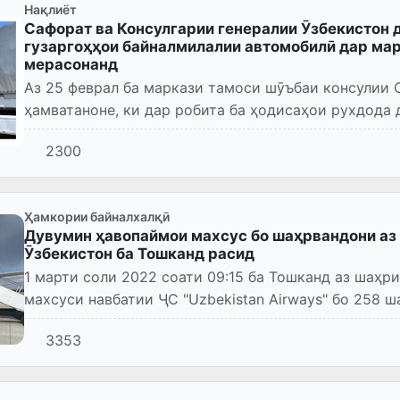
Нақлиёт
Сафорат ва Консулгарии генералии Ӯзбекистон д
гузаргоҳҳои байналмилалии автомобилӣ дар мар
мерасонанд
Аз 25 феврал ба маркази тамоси шӯъбаи консулии 
ҳамватаноне, ки дар робита ба ҳодисаҳои рухдода
автомобилӣ аз қаламрав...
2300
Ҳамкории байналхалқӣ
Дувумин ҳавопаймои махсус бо шаҳрвандони аз
Ӯзбекистон ба Тошканд расид
1 марти соли 2022 соати 09:15 ба Тошканд аз шаҳ
махсуси навбатии ҶС "Uzbekistan Airways" бо 258 шаҳрвандони аз Украина
эвакуатсияшудаи Ӯзбекистон омад...
3353