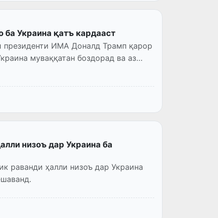
о ба Украина қатъ кардааст
и президенти ИМА Доналд Трамп қарор
Украина муваққатан боздорад ва аз
алли низоъ дар Украина ба
ик раванди ҳалли низоъ дар Украина
ешаванд.