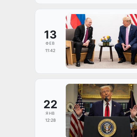
13
ФЕВ
11:42
22
ЯНВ
12:28