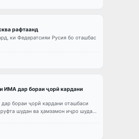
сква рафтаанд
рд, ки Федератсияи Русия бо оташбас
и ИМА дар бораи ҷорӣ кардани
 дар бораи ҷорӣ кардани оташбаси
зируфта шудан ва ҳамзамон иҷро шудан