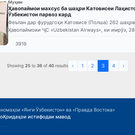
Муҳим
Ҳавопаймои махсус ба шаҳри Катовисеи Лаҳист
Ӯзбекистон парвоз кард
Феълан дар фурудгоҳи Катовисе (Полша) 262 шаҳрв
Ҳавопаймоии ҶС «Uzbekistan Airways», ки имрӯз, 28
тақрибан соати 12:45 б...
3919
‹
1
2
3
4
›
Showing
25
to
36
of
40
results
номаҳои «Янги Ӯзбекистон» ва «Правда Востока»
ҳо
Қоидаҳои истифодаи мавод