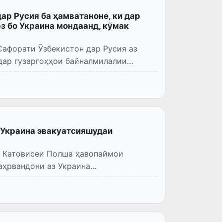
ар Русия ба ҳамватаноне, ки дар
з бо Украина мондаанд, кӯмак
Сафорати Ӯзбекистон дар Русия аз
 дар гузаргоҳҳои байналмилалии
 Украина эвакуатсияшудаи
ри Катовисеи Полша ҳавопаймои