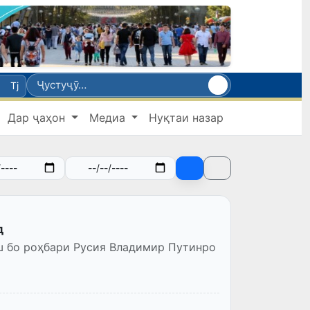
Tj
Дар ҷаҳон
Медиа
Нуқтаи назар
д
ш бо роҳбари Русия Владимир Путинро