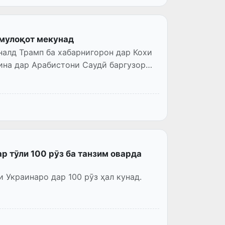
 мулоқот мекунад
налд Трамп ба хабарнигорон дар Кохи
ар Арабистони Саудӣ баргузор
р тӯли 100 рӯз ба танзим оварда
 Украинаро дар 100 рӯз ҳал кунад.