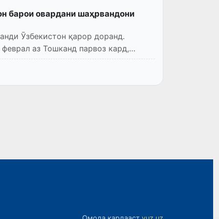
он барои овардани шаҳрвандони
анди Ӯзбекистон қарор доранд.
 феврал аз Тошканд парвоз кард,
Омода кардааст
yuz.uz