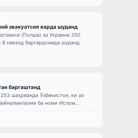
тонӣ эвакуатсия карда шуданд
атовисе (Полша) аз Украина 250
а 8 навзод баргардонида шуданд.
атан баргаштанд
 253 шаҳрванди Ӯзбекистон, ки аз
 байналмилалии ба номи Ислом