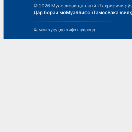
© 2026
Муассисаи давлатӣ «Таҳририяи рӯз
Дар бораи мо
Муаллифон
Тамос
Вакансия
Ҳамаи ҳуқуқҳо ҳифз шудаанд.