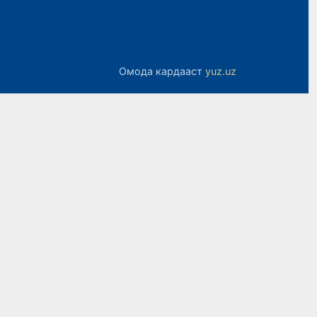
Омода кардааст
yuz.uz