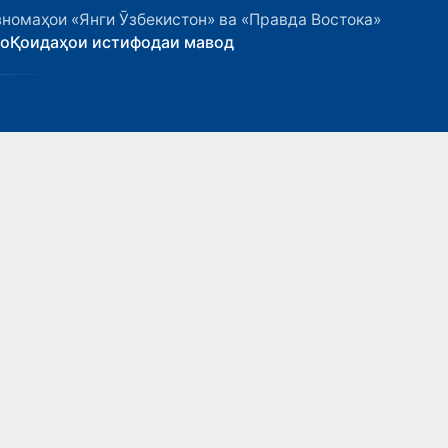
номаҳои «Янги Ӯзбекистон» ва «Правда Востока»
ҳо
Қоидаҳои истифодаи мавод