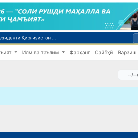
Сарвазири Ӯзбекистон дар мулоқот бо Президенти Қирғизистон дар доираи чорабиниҳои Иттиҳоди иқтисодии АвруОсиё иштирок кард
Дар Қашқадарё анҷумани байналмилалии экологӣ бо иштироки ҷавонон аз нӯҳ кишвар баргузор мешавад
мъият
Илм ва таълим
Фарҳанг
Сайёҳӣ
Варзиш
Тошканд ба баргузории чемпионати Осиё оид ба вазнабардорӣ омодагӣ мебинад
Шаҳрвандони Ӯзбекистон метавонанд дар доираи барномаи H-2A ба корҳои мавсимии кишоварзӣ дар ИМА сафарбар шаванд
Дар Сенат бо намояндаи Департаменти давлатии ИМА мулоқот баргузор шуд