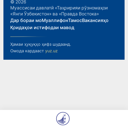
© 2026
Муассисаи давлатӣ «Таҳририяи рӯзномаҳои
«Янги Ӯзбекистон» ва «Правда Востока»
Дар бораи мо
Муаллифон
Тамос
Вакансияҳо
Қоидаҳои истифодаи мавод
Ҳамаи ҳуқуқҳо ҳифз шудаанд.
Омода кардааст
yuz.uz