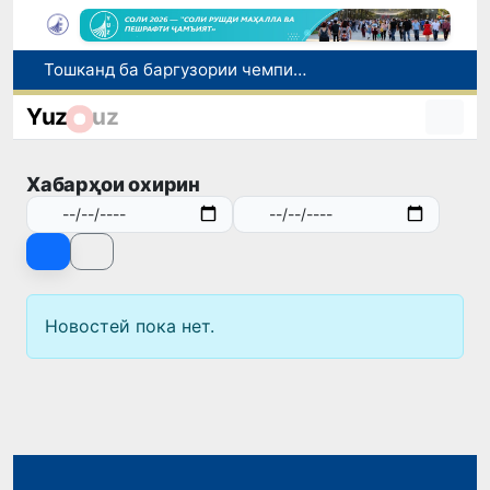
Тошканд ба баргузории чемпионати Осиё оид ба вазнабардорӣ омодагӣ мебинад
Шаҳрвандони Ӯзбекистон метавонанд дар доираи барномаи H-2A ба корҳои мавсимии кишоварзӣ дар ИМА сафарбар шаванд
Yuz
uz
Намояндагии Агентии муҳоҷират дар Москва моҳи июл ба зиёда аз 1,8 ҳазор шаҳрванди Ӯзбекистон кумак расонд
Дастаи мунтахаби Ӯзбекистон ба даври чорякниҳоии «Бозиҳои Оянда – 2026» дар Остона роҳ ёфт
Хабарҳои охирин
Дар Қашқадарё анҷумани байналмилалии экологӣ бо иштироки ҷавонон аз нӯҳ кишвар баргузор мешавад
Новостей пока нет.