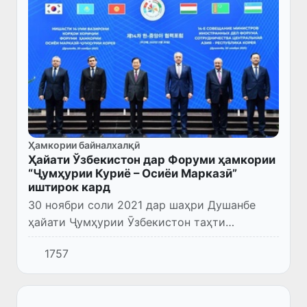
Ҳамкории байналхалқӣ
Ҳайати Ўзбекистон дар Форуми ҳамкории
“Ҷумҳурии Куриё – Осиёи Марказӣ”
иштирок кард
30 ноябри соли 2021 дар шаҳри Душанбе
ҳайати Ҷумҳурии Ӯзбекистон таҳти
роҳбарии Вазири корҳои хориҷӣ Абдулазиз
1757
Комилов дар 14-умин Форуми ҳамкориҳои
«Ҷумҳурии Корея – Осиёи Марказӣ...