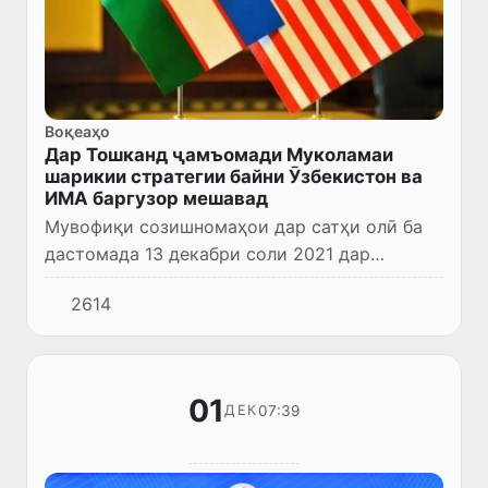
Воқеаҳо
Дар Тошканд ҷамъомади Муколамаи
шарикии стратегии байни Ӯзбекистон ва
ИМА баргузор мешавад
Мувофиқи созишномаҳои дар сатҳи олӣ ба
дастомада 13 декабри соли 2021 дар
Тошканд ҷамъомади якуми
2614
(инаугуратсионӣ)-и Муколамаи шарикии
стратегии байни Ҷумҳурии Ӯзбекистон ва
Иёлоти...
01
07:39
ДЕК