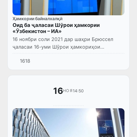
Ҳамкории байналхалқӣ
Оид ба ҷаласаи Шӯрои ҳамкории
«Ӯзбекистон – ИА»
16 ноябри соли 2021 дар шаҳри Брюссел
ҷаласаи 16-уми Шӯрои ҳамкориҳои
«Ҷумҳурии Ӯзбекистон – Иттиҳоди Аврупо»
1618
баргузор гардид, ки дар он ҳайати кишвари
мо таҳти роҳбарии вазири кор...
16
14:50
НОЯ