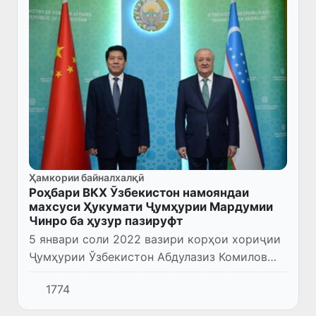
Ҳамкории байналхалқӣ
Роҳбари ВКХ Ӯзбекистон намояндаи
махсуси Ҳукумати Ҷумҳурии Мардумии
Чинро ба ҳузур пазируфт
5 январи соли 2022 вазири корҳои хориҷии
Ҷумҳурии Ўзбекистон Абдулазиз Комилов
Намояндаи махсуси Ҳукумати Ҷумҳурии
1774
Мардумии Чин оид ба корҳои Авруосиё Лӣ
Хуэйро пазируфт.