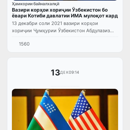
Ҳамкории байналхалқӣ
Вазири корҳои хориҷии Ӯзбекистон бо
ёвари Котиби давлатии ИМА мулоқот кард
13 декабри соли 2021 вазири корҳои
хориҷии Ҷумҳурии Ӯзбекистон Абдулазиз
Комилов бо ёвари Котиби давлатии Иёлоти
1560
Муттаҳидаи Амрико оид ба корҳои Осиёи
Ҷанубӣ ва Марказӣ Доналд Лу,...
13
09:14
ДЕК