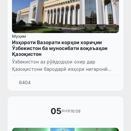
Муҳим
Изҳороти Вазорати корҳои хориҷии
Ӯзбекистон ба муносибати воқеъаҳои
Қазоқистон
Ӯзбекистон аз рӯйдодҳои охир дар
Қазоқистони бародарӣ изҳори нигаронӣ
карда, таҳаввулоти вазъ дар кишварро
6404
бодиққат назорат мекунад.
05
16:08
ЯНВ