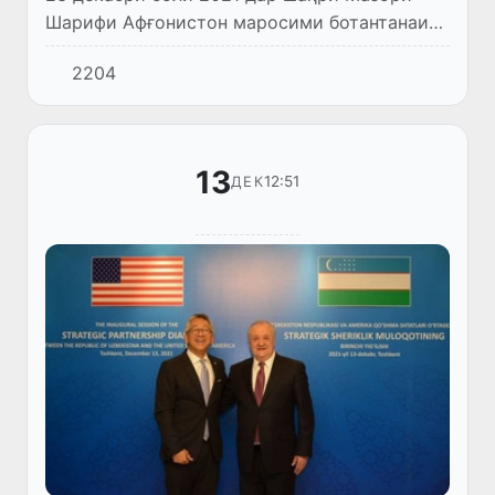
Шарифи Афғонистон маросими ботантанаи
супурдани бори башардӯстонаи Ҷумҳурии
2204
Ӯзбекистон ба халқи бародари Афғонистон
баргузор шуд.
13
12:51
ДЕК