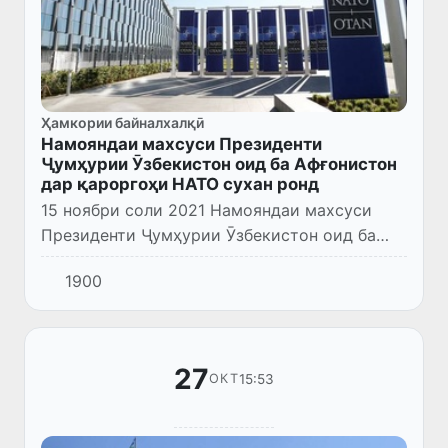
Ҳамкории байналхалқӣ
Намояндаи махсуси Президенти
Ҷумҳурии Ӯзбекистон оид ба Афғонистон
дар қароргоҳи НАТО сухан ронд
15 ноябри соли 2021 Намояндаи махсуси
Президенти Ҷумҳурии Ӯзбекистон оид ба
Афғонистон Исматулла Иргашев дар
1900
қароргоҳи НАТО дар Брюссел дар брифинг
бахшида ба вазъият дар Афғонисто...
27
15:53
ОКТ