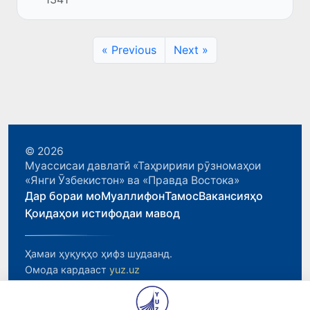
Кабир оид ба корҳои Осиёи Ҷанубӣ ва
Иттиҳод лорд Тарик Аҳмад мулоқот...
« Previous
Next »
© 2026
Муассисаи давлатӣ «Таҳририяи рӯзномаҳои
«Янги Ӯзбекистон» ва «Правда Востока»
Дар бораи мо
Муаллифон
Тамос
Вакансияҳо
Қоидаҳои истифодаи мавод
Ҳамаи ҳуқуқҳо ҳифз шудаанд.
Омода кардааст
yuz.uz