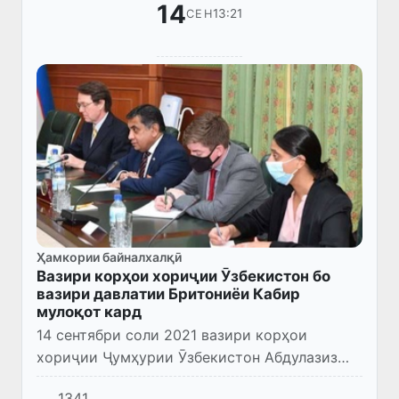
14
13:21
СЕН
Ҳамкории байналхалқӣ
Вазири корҳои хориҷии Ӯзбекистон бо
вазири давлатии Бритониёи Кабир
мулоқот кард
14 сентябри соли 2021 вазири корҳои
хориҷии Ҷумҳурии Ӯзбекистон Абдулазиз
Комилов ба вазири давлатии Бритониёи
1341