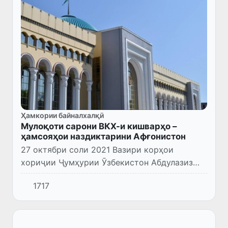
Ҳамкории байналхалқӣ
Мулоқоти сарони ВКХ-и кишварҳо –
ҳамсояҳои наздиктарини Афғонистон
27 октябри соли 2021 Вазири корҳои
хориҷии Ҷумҳурии Ӯзбекистон Абдулазиз
Комилов дар ҷаласаи навбатии роҳбарони
1717
идораҳои корҳои хориҷии давлатҳо -
ҳамсояҳои наздиктарини Афғонистон...