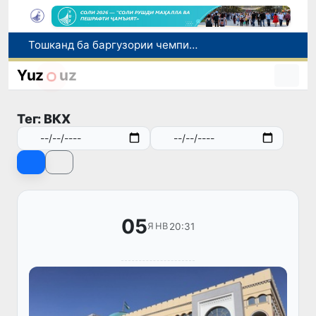
Шаҳрвандони Ӯзбекистон метавонанд дар доираи барномаи H-2A ба корҳои мавсимии кишоварзӣ дар ИМА сафарбар шаванд
Намояндагии Агентии муҳоҷират дар Москва моҳи июл ба зиёда аз 1,8 ҳазор шаҳрванди Ӯзбекистон кумак расонд
Yuz
uz
Дастаи мунтахаби Ӯзбекистон ба даври чорякниҳоии «Бозиҳои Оянда – 2026» дар Остона роҳ ёфт
Дар Қашқадарё анҷумани байналмилалии экологӣ бо иштироки ҷавонон аз нӯҳ кишвар баргузор мешавад
Тег: ВКХ
Тошканд ба баргузории чемпионати Осиё оид ба вазнабардорӣ омодагӣ мебинад
05
20:31
ЯНВ