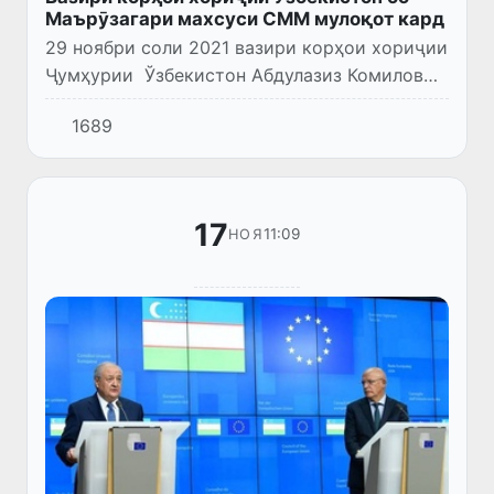
Маърӯзагари махсуси СММ мулоқот кард
29 ноябри соли 2021 вазири корҳои хориҷии
Ҷумҳурии Ўзбекистон Абдулазиз Комилов
бо Маърӯзагари махсуси СММ оид ба
1689
масъалаҳои ҳавасмандгардонӣ ва ҳифзи
ҳуқуқи инсон ва озодиҳои асо...
17
11:09
НОЯ