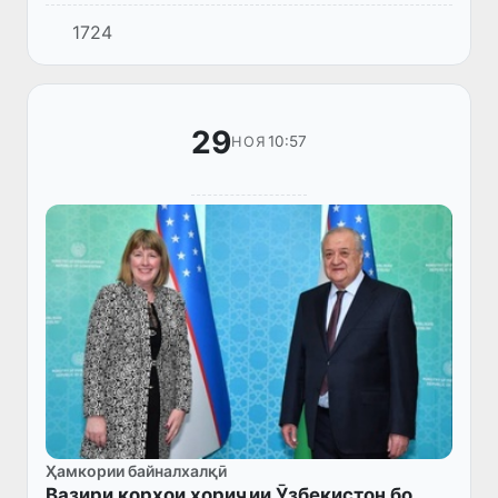
Президенти Ҷумҳурии Ӯзбекистон оид ба
1724
Афғонистон Исматулло Иргашев ба Кобул
ташриф оварда, бо аъзои Ҳукумати...
29
10:57
НОЯ
Ҳамкории байналхалқӣ
Вазири корҳои хориҷии Ӯзбекистон бо