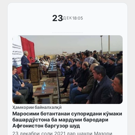
23
18:05
ДЕК
Ҳамкории байналхалқӣ
Маросими ботантанаи супоридани кӯмаки
башардӯстона ба мардуми бародари
Афғонистон баргузор шуд
23 декабри соли 2021 дар шаҳри Мазори