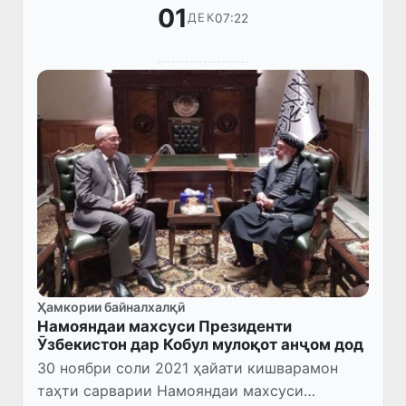
01
07:22
ДЕК
Ҳамкории байналхалқӣ
Намояндаи махсуси Президенти
Ӯзбекистон дар Кобул мулоқот анҷом дод
30 ноябри соли 2021 ҳайати кишварамон
таҳти сарварии Намояндаи махсуси