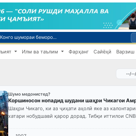
Эбола аз назорат берун мешавад: дар ҶД Конго шумораи беморон дар як ҳафта ду баробар афзуд, СУТ бонги хатар мезанад
Дар моҳи июл дар Ӯзбекистон нархи маҳсулоти озуқаворӣ коҳиш ёфт, аммо баъзе молу хидматрасониҳо гарон шуданд
мъият
Илм ва таълим
Фарҳанг
Сайёҳӣ
Варзиш
Дар Сенат тадбирҳои беҳтар намудани мавқеи Ӯзбекистон дар рейтингҳо ва индексҳои байналмилалӣ баррасӣ шуданд
Сарвари ВКХ-и Ӯзбекистон бо роҳбарияти Ҳиндустон музокирот анҷом дода, дар Форуми соҳибкории Ӯзбекистону Ҳиндустон иштирок кард
Дар вилояти Самарқанд ва шаҳри Тошканд ҳолатҳои фасод ва қаллобӣ ошкор гардид
Шумо медонистед?
Коршиносон нопадид шудани шаҳри Чикагои Ам
Шаҳри Чикаго, ки аз ҷиҳати аҳолӣ яке аз калонтари
хатари нобудшавӣ қарор дорад. Тибқи иттилои CNB
шадидтарини панҷ соли охир...