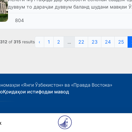
дуввум то дараҷаи дуввум баланд шудани мавқеи Ӯ
804
‹
1
2
...
22
23
24
25
312
of
315
results
номаҳои «Янги Ӯзбекистон» ва «Правда Востока»
ҳо
Қоидаҳои истифодаи мавод
k