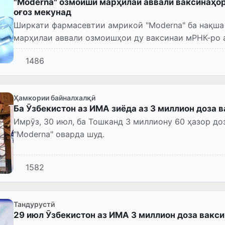
"Moderna" озмоиши марҳилаи аввали ваксинаҳор
оғоз мекунад
Ширкати фармасевтии амрикоӣ "Moderna" ба нақша 
марҳилаи аввали озмоишҳои ду ваксинаи мРНК-ро а
бора дар вебсайти...
1486
Ҳамкории байналхалқӣ
Ба Ӯзбекистон аз ИМА зиёда аз 3 миллион доза 
Имрӯз, 30 июл, ба Тошканд 3 миллиону 60 ҳазор до
"Moderna" оварда шуд.
1582
Тандурустӣ
29 июл Ӯзбекистон аз ИМА 3 миллион доза вакс