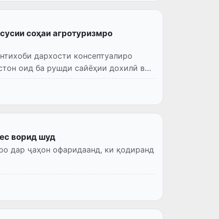
усусии соҳаи агротуризмро
интихоби дархости консептуалиро
стон оид ба рушди сайёҳии дохилӣ ва
нес ворид шуд
о дар ҷаҳон офаридаанд, ки қодиранд