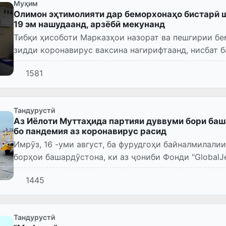
Муҳим
Олимон эҳтимолияти дар беморхонаҳо бистарӣ ш
19 эм нашудаанд, арзёбӣ мекунанд
Тибқи ҳисоботи Марказҳои назорат ва пешгирии бе
зидди коронавирус ваксина нагирифтаанд, нисбат б
имконияти 29 маро...
1581
Тандурустӣ
Аз Иёлоти Муттаҳида партияи дуввуми бори баш
бо пандемия аз коронавирус расид
Имрӯз, 16 -уми август, ба фурудгоҳи байналмилал
борҳои башардӯстона, ки аз ҷониби Фонди "GlobalJe
сарпарастии...
1445
Тандурустӣ