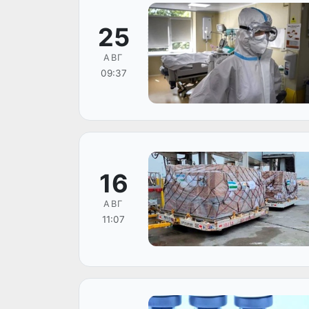
25
АВГ
09:37
16
АВГ
11:07