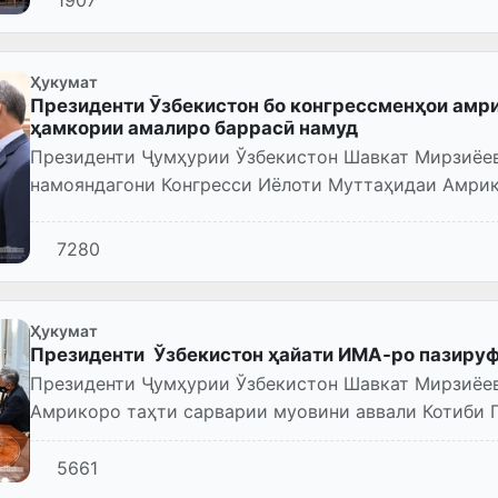
1907
Ҳукумат
Президенти Ӯзбекистон бо конгрессменҳои амр
ҳамкории амалиро баррасӣ намуд
Президенти Ҷумҳурии Ўзбекистон Шавкат Мирзиёев
намояндагони Конгресси Иёлоти Муттаҳидаи Амрик
Бэйкон, Дуг Ламборн, Трой Не...
7280
Ҳукумат
Президенти Ўзбекистон ҳайати ИМА-ро пазиру
Президенти Ҷумҳурии Ўзбекистон Шавкат Мирзиёев
Амрикоро таҳти сарварии муовини аввали Котиби 
5661