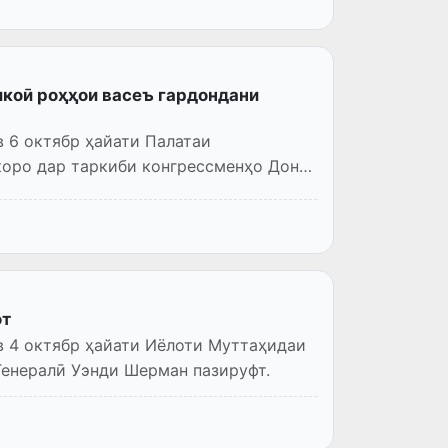
икоӣ роҳҳои васеъ гардондани
 6 октябр ҳайати Палатаи
оро дар таркиби конгрессменҳо Дон
фт
 4 октябр ҳайати Иёлоти Муттаҳидаи
Генералӣ Уэнди Шерман пазируфт.