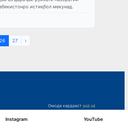
збекистонро истиқбол мекунад.
26
27
›
Омода кардааст
yuz.uz
Instagram
YouTube