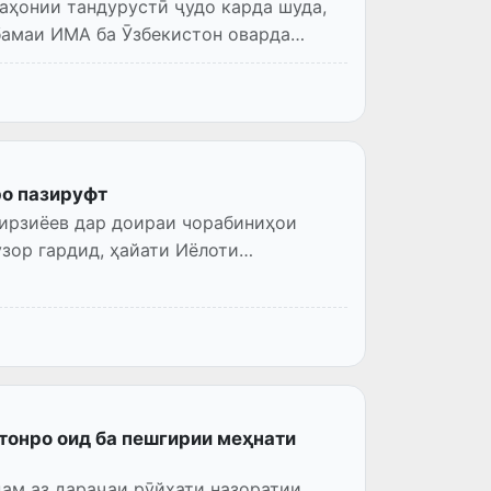
аҳонии тандурустӣ ҷудо карда шуда,
бамаи ИМА ба Ӯзбекистон оварда
ро пазируфт
ирзиёев дар доираи чорабиниҳои
зор гардид, ҳайати Иёлоти
онро оид ба пешгирии меҳнати
ам аз дараҷаи рӯйхати назоратии