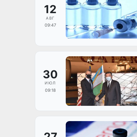
12
АВГ
09:47
30
ИЮЛ
09:18
27