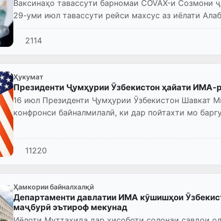
Ваксинаҳо тавассути барномаи COVAX-и Созмони ҷ
29-уми июл тавассути рейси махсус аз иёлати Ала
мешаванд.
2114
Ҳукумат
Президенти Ҷумҳурии Ӯзбекистон ҳайати ИМА-
16 июл Президенти Ҷумҳурии Ӯзбекистон Шавкат М
конфронси байналмилалӣ, ки дар пойтахти мо баргу
Муттаҳидаро таҳти роҳбарии му...
11220
Ҳамкории байналхалқӣ
Департаменти давлатии ИМА кӯшишҳои Ӯзбекист
маҷбурӣ эътироф мекунад
Иёлоти Муттаҳида дар ҳисоботи солонаи савдои од