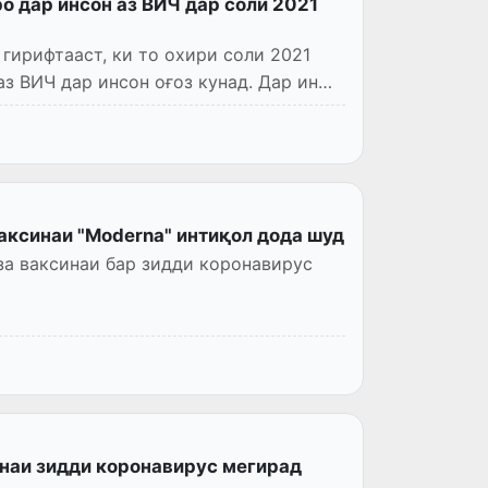
о дар инсон аз ВИЧ дар соли 2021
гирифтааст, ки то охири соли 2021
з ВИЧ дар инсон оғоз кунад. Дар ин
ваксинаи "Moderna" интиқол дода шуд
за ваксинаи бар зидди коронавирус
инаи зидди коронавирус мегирад