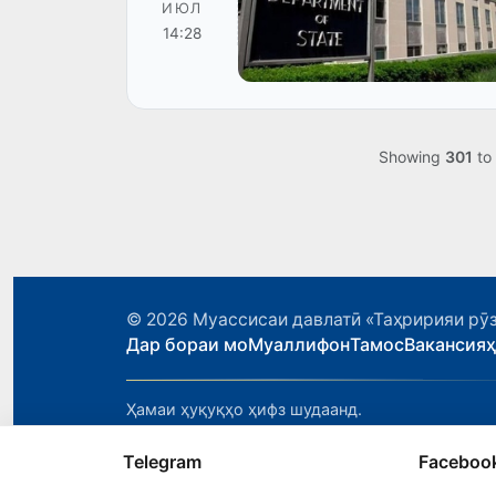
ИЮЛ
14:28
Showing
301
to
© 2026
Муассисаи давлатӣ «Таҳририяи рӯз
Дар бораи мо
Муаллифон
Тамос
Вакансия
Ҳамаи ҳуқуқҳо ҳифз шудаанд.
Telegram
Faceboo