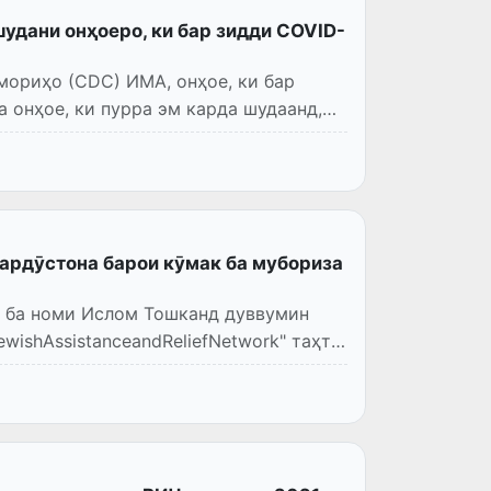
удани онҳоеро, ки бар зидди COVID-
мориҳо (CDC) ИМА, онҳое, ки бар
а онҳое, ки пурра эм карда шудаанд,
ардӯстона барои кӯмак ба мубориза
ии ба номи Ислом Тошканд дуввумин
wishAssistanceandReliefNetwork" таҳти