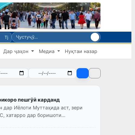
Tj
Дар ҷаҳон
Медиа
Нуқтаи назар
рикоро пешгӯӣ карданд
н дар Иёлоти Муттаҳида аст, зери
C, хатарро дар боришоти