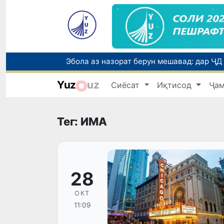
Yuz
uz
Сиёсат
Иқтисод
Ҷа
Тег: ИМА
28
ОКТ
11:09