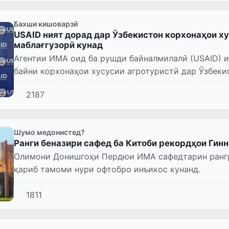
Бахши кишоварзӣ
USAID ният дорад дар Ӯзбекистон корхонаҳои х
маблағгузорӣ кунад
Агентии ИМА оид ба рушди байналмилалӣ (USAID) 
байни корхонаҳои хусусии агротуристӣ дар Ӯзбеки
минтақавӣ эълон кар...
2187
Шумо медонистед?
Ранги беназири сафед ба Китоби рекордҳои Гин
Олимони Донишгоҳи Пердюи ИМА сафедтарин рангр
қариб тамоми нури офтобро инъикос кунанд.
1811