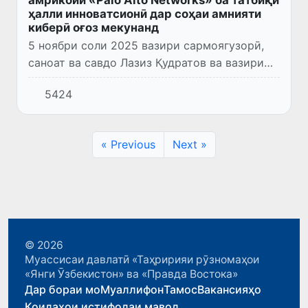
ҳалли инноватсионӣ дар соҳаи амнияти
киберӣ оғоз мекунанд
5 ноябри соли 2025 вазири сармоягузорӣ,
саноат ва савдо Лазиз Қудратов ва вазири
технологияҳои рақамӣ Шерзод Шерматов
5424
дар доираи сафари худ ба Иёлоти
Муттаҳидаи Амрико бо ноиби пре...
« Previous
Next »
© 2026
Муассисаи давлатӣ «Таҳририяи рӯзномаҳои
«Янги Ӯзбекистон» ва «Правда Востока»
Дар бораи мо
Муаллифон
Тамос
Вакансияҳо
Қоидаҳои истифодаи мавод