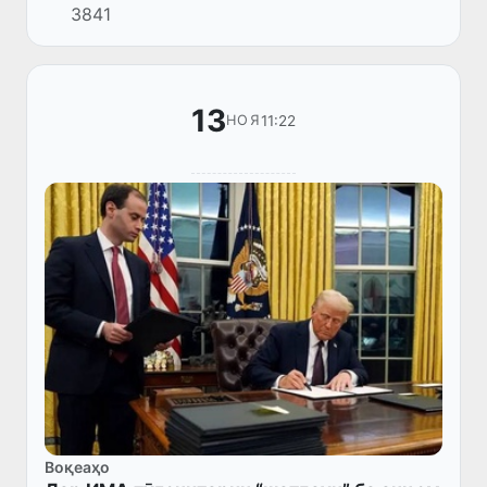
3841
Доналд Трамп ва Президенти Русия
Владимир Путин дар пойтахти Маҷористон...
13
11:22
НОЯ
Воқеаҳо