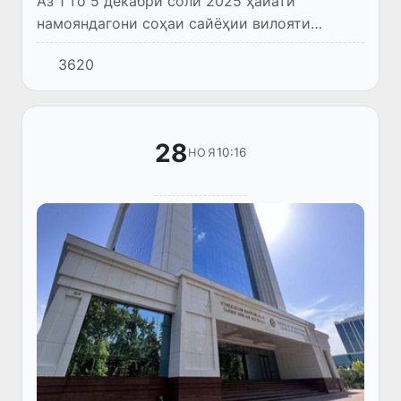
Аз 1 то 5 декабри соли 2025 ҳайати
намояндагони соҳаи сайёҳии вилояти
Бухоро таҳти роҳбарии муовини ҳокими
3620
вилоят оид ба масъалаҳои сайёҳӣ, фарҳанг,
мероси фарҳангӣ ва коммуникатси...
28
10:16
НОЯ