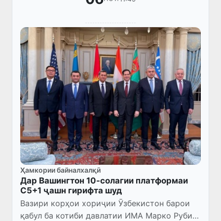
Ҳамкории байналхалқӣ
Дар Вашингтон 10-солагии платформаи
C5+1 ҷашн гирифта шуд
Вазири корҳои хориҷии Ӯзбекистон барои
қабул ба котиби давлатии ИМА Марко Рубио