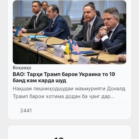
Воқеаҳо
ВАО: Тарҳи Трамп барои Украина то 19
банд кам карда шуд
Нақшаи пешниҳодшудаи маъмурияти Доналд
Трамп барои хотима додан ба ҷанг дар
Украина аз 28 то 19 банд кам карда шуд.
2441
Тағйирот пас аз музокирот дар Женева
амалӣ гардиданд.