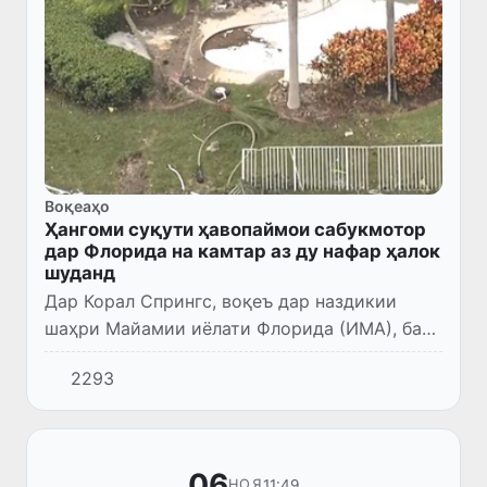
Воқеаҳо
Ҳангоми суқути ҳавопаймои сабукмотор
дар Флорида на камтар аз ду нафар ҳалок
шуданд
Дар Корал Спрингс, воқеъ дар наздикии
шаҳри Майамии иёлати Флорида (ИМА), бар
асари ба кӯл суқут кардани як ҳавопаймои
2293
хурд дастикам ду нафар ба ҳалокат
расидаанд. Дар ин бора NBC...
06
11:49
НОЯ