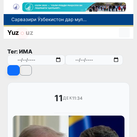
Сарвазири Ӯзбекистон дар мулоқот бо Президенти Қирғизистон дар доираи чорабиниҳои Иттиҳоди иқтисодии АвруОсиё иштирок кард
Дар Қашқадарё анҷумани байналмилалии экологӣ бо иштироки ҷавонон аз нӯҳ кишвар баргузор мешавад
Yuz
uz
Тошканд ба баргузории чемпионати Осиё оид ба вазнабардорӣ омодагӣ мебинад
Шаҳрвандони Ӯзбекистон метавонанд дар доираи барномаи H-2A ба корҳои мавсимии кишоварзӣ дар ИМА сафарбар шаванд
Тег: ИМА
Дар Сенат бо намояндаи Департаменти давлатии ИМА мулоқот баргузор шуд
11
11:34
ДЕК