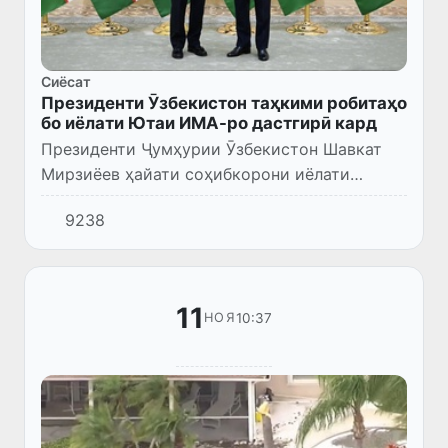
Сиёсат
Президенти Ӯзбекистон таҳкими робитаҳо
бо иёлати Ютаи ИМА-ро дастгирӣ кард
Президенти Ҷумҳурии Ӯзбекистон Шавкат
Мирзиёев ҳайати соҳибкорони иёлати
амрикоии Ютаро, ки иборат аз пирони
9238
Калисои Исо Масеҳ — Дэвид Беднар ва
раиси Бунёди байналмилалии хайрияви...
11
10:37
НОЯ