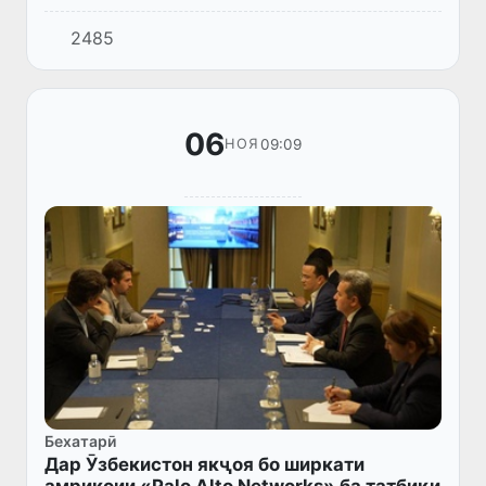
изҳори сипос кард.
2485
06
09:09
НОЯ
Бехатарӣ
Дар Ӯзбекистон якҷоя бо ширкати
амрикоии «Palo Alto Networks» ба татбиқи