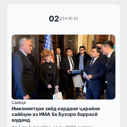
02
10:32
ДЕК
Сайёҳӣ
Имкониятҳои зиёд кардани ҷараёни
сайёҳон аз ИМА ба Бухоро баррасӣ
шуданд