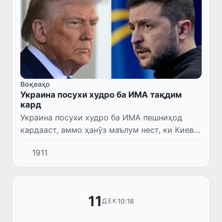
Воқеаҳо
Украина посухи худро ба ИМА тақдим
кард
Украина посухи худро ба ИМА пешниҳод
кардааст, аммо ҳанӯз маълум нест, ки Киев
ба ин ҳуҷҷат чӣ пешниҳод ё тағйирот ворид
1911
намудааст.
11
10:18
ДЕК