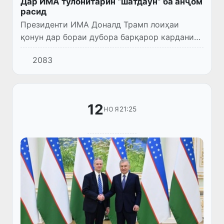
Дар ИМА тӯлонитарин “шатдаун” ба анҷом
расид
Президенти ИМА Доналд Трамп лоиҳаи
қонун дар бораи дубора барқарор кардани
маблағгузории ҳукумати федералиро имзо
2083
кард. Ҳар ду палатаи Конгресс ин қонунро,
ки ба танаффуси 43-рӯзаи...
12
21:25
НОЯ