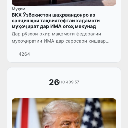
Муҳим
ВКХ Ӯзбекистон шаҳрвандонро аз
санҷишҳои тақвиятёфтаи хадамоти
муҳоҷират дар ИМА огоҳ мекунад
Дар рӯзҳои охир мақомоти федералии
муҳоҷиратии ИМА дар саросари кишвар
рейдҳои васеъмиқёс анҷом медиҳанд.
4264
Санҷишҳо дар шоҳроҳҳои федералӣ
гузаронида шуда, ба ошкорсозии нақзи
қонун...
26
09:57
НОЯ