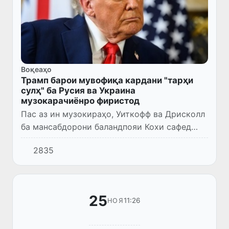
Воқеаҳо
Трамп барои мувофиқа кардани "тарҳи
сулҳ" ба Русия ва Украина
музокарачиёнро фиристод
Пас аз ин музокираҳо, Уиткофф ва Дрисколл
ба мансабдорони баландпояи Кохи сафед
дар бораи натиҷаҳо маълумот медиҳанд.
2835
25
11:26
НОЯ