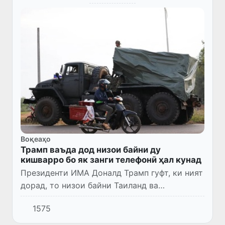
Воқеаҳо
Трамп ваъда дод низои байни ду
кишварро бо як занги телефонӣ ҳал кунад
Президенти ИМА Доналд Трамп гуфт, ки ният
дорад, то низои байни Таиланд ва
Камбоҷаро бо як занги телефонӣ ҳал кунад.
1575