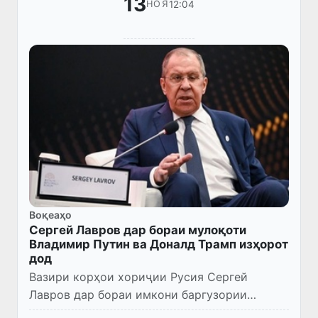
13
12:04
НОЯ
Воқеаҳо
Сергей Лавров дар бораи мулоқоти
Владимир Путин ва Доналд Трамп изҳорот
дод
Вазири корҳои хориҷии Русия Сергей
Лавров дар бораи имкони баргузории
мулоқоти дуҷониба байни Президенти ИМА