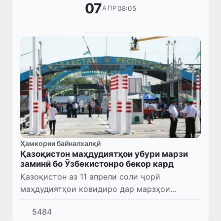
07
08:05
АПР
Ҳамкории байналхалқӣ
Қазоқистон маҳдудиятҳои убури марзи
заминӣ бо Ӯзбекистонро бекор кард
Қазоқистон аз 11 апрели соли ҷорӣ
маҳдудиятҳои ковидиро дар марзҳои
заминӣ бо Ӯзбекистон, инчунин Русия ва
5484
Қирғизистон бекор мекунад.