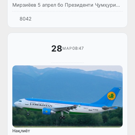
Мирзиёев 5 апрел бо Президенти Ҷумҳурии
Қазоқистон Қосим-Ҷомарт Тоқаев мулоқоти
8042
телефонӣ анҷом дод.
28
08:47
МАР
Нақлиёт