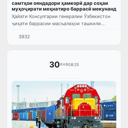
самтҳои ояндадори ҳамкорӣ дар соҳаи
муҳоҷирати меҳнатиро баррасӣ мекунанд
Ҳайати Консулгарии генералии Ӯзбекистон
ҷиҳати баррасии масъалаҳои ташкили
муҳоҷирати меҳнатии бехатар, ботартиб ва
3932
қонунии ҳамватанон ба вилояти Атирау
(Қазоқистон) сафари корӣ ан...
30
08:25
ЯНВ