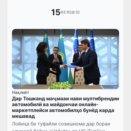
15
08:10
ФЕВ
Нақлиёт
Дар Тошканд маҷмааи нави мултибрендии
автомобилӣ ва майдончаи онлайн-
маркетплейси автомобилҳо бунёд карда
мешавад
Лойиҳа ба туфайли созишнома дар бораи
ҳамкорӣ байни «UzAuto» ва ҶС “Гурӯҳи