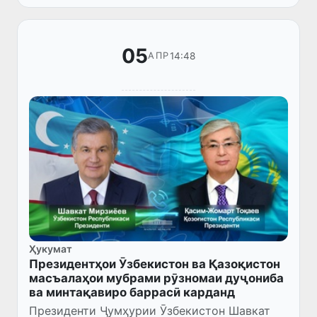
05
14:48
АПР
Ҳукумат
Президентҳои Ӯзбекистон ва Қазоқистон
масъалаҳои мубрами рӯзномаи дуҷониба
ва минтақавиро баррасӣ карданд
Президенти Ҷумҳурии Ӯзбекистон Шавкат