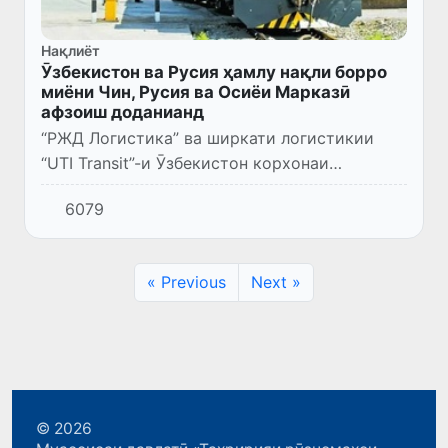
Нақлиёт
Ӯзбекистон ва Русия ҳамлу нақли борро
миёни Чин, Русия ва Осиёи Марказӣ
афзоиш доданианд
“РЖД Логистика” ва ширкати логистикии
“UTI Transit”-и Ӯзбекистон корхонаи
муштараки – “RZDL Transservice Group”-ро
6079
таъсис доданд. Ҳадафи аслии он афзоиши
интиқоли бор дар роҳи оҳан...
« Previous
Next »
© 2026