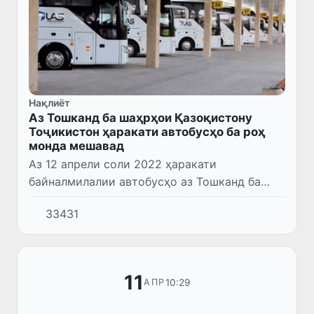
Нақлиёт
Аз Тошканд ба шаҳрҳои Қазоқистону
Тоҷикистон ҳаракати автобусҳо ба роҳ
монда мешавад
Аз 12 апрели соли 2022 ҳаракати
байналмилалии автобусҳо аз Тошканд ба
шаҳрҳои Ҷумҳурии Қазоқистон ба роҳ монда
33431
мешаванд:
11
10:29
АПР