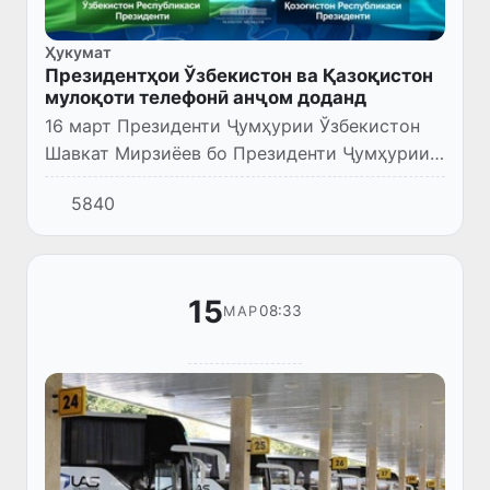
Ҳукумат
Президентҳои Ўзбекистон ва Қазоқистон
мулоқоти телефонӣ анҷом доданд
16 март Президенти Ҷумҳурии Ўзбекистон
Шавкат Мирзиёев бо Президенти Ҷумҳурии
Қазоқистон Қосим-Жомарт Тоқаев мулоқоти
5840
телефонӣ анҷом дод.
15
08:33
МАР