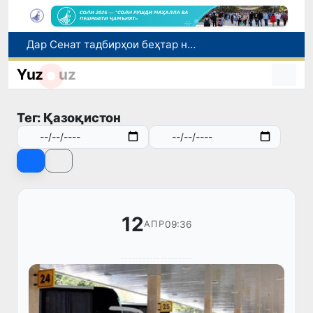
Дар Сенат тадбирҳои беҳтар намудани мавқеи Ӯзбекистон дар рейтингҳо ва индексҳои байналмилалӣ баррасӣ шуданд
Сарвари ВКХ-и Ӯзбекистон бо роҳбарияти Ҳиндустон музокирот анҷом дода, дар Форуми соҳибкории Ӯзбекистону Ҳиндустон иштирок кард
Yuz
uz
Дар Агентии муҳоҷират дуздии беш аз 1 миллиард сӯм маблағҳои буҷетӣ ошкор гардид
Оҷонсии мубориза бо коррупсия нисбат ба ҳокими ноҳияи Шаҳрисабз тафтиши хизматиро оғоз намуд
Тег: Қазоқистон
Дар моҳи июл дар Ӯзбекистон нархи маҳсулоти озуқаворӣ коҳиш ёфт, аммо баъзе молу хидматрасониҳо гарон шуданд
12
09:36
АПР