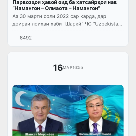
Парвозҳои ҳавоӣ оид ба хатсайрҳои нав
“Намангон – Олмаота – Намангон”
Аз 30 марти соли 2022 сар карда, дар
доираи лоиҳаи хаби "Шарқӣ" ҶС "Uzbekistan
Airways" амалӣ карда мешавад. рвозҳои
6492
мунтазами ҳавоиро бинобар самтҳои нави
байналмилалӣ "Намангон...
16
16:55
МАР