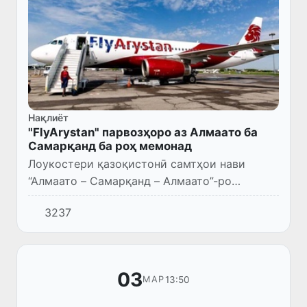
Нақлиёт
"FlyArystan" парвозҳоро аз Алмаато ба
Самарқанд ба роҳ мемонад
Лоукостери қазоқистонӣ самтҳои нави
“Алмаато – Самарқанд – Алмаато”-ро
мекушояд. Парвозҳо аз ҷониби ширкати
3237
ҳавопаймоии "FlyArystan" аз 30 март ҳафтае
ду маротиба - рӯзҳои чорша...
03
13:50
МАР