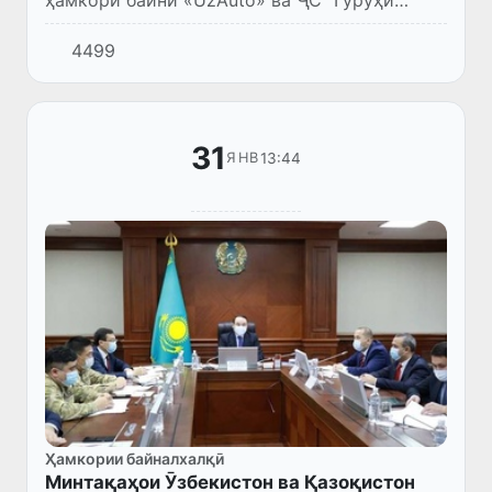
ширкати Аллюр” (Қазоқистон), ки дар
4499
доираи ташрифи давлатии Сарвазири
Ҷумҳурии Қазоқистон Алихан Смаилов...
31
13:44
ЯНВ
Ҳамкории байналхалқӣ
Минтақаҳои Ӯзбекистон ва Қазоқистон