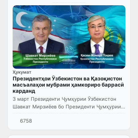
Ҳукумат
Президентҳои Ӯзбекистон ва Қазоқистон
масъалаҳои мубрами ҳамкориро баррасӣ
карданд
3 март Президенти Ҷумҳурии Ўзбекистон
Шавкат Мирзиёев бо Президенти Ҷумҳурии
Қазоқистон Қосим-Жомарт Тоқаев мулоқоти
6758
телефонӣ анҷом дод. Дар он масъалаҳои
муҳими таҳкими минбаъда...