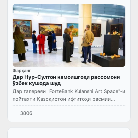
Фарҳанг
Дар Нур-Султон намоишгоҳи рассомони
ӯзбек кушода шуд
Дар галереяи "ForteBank Kulanshi Art Space"-и
пойтахти Қазоқистон ифтитоҳи расмии
намоишгоҳи «Вақти шарқӣ» баргузор шуд, ки
3806
дар он асарҳои рассомони ӯзбек, қолинҳои
дастии бофандаг...