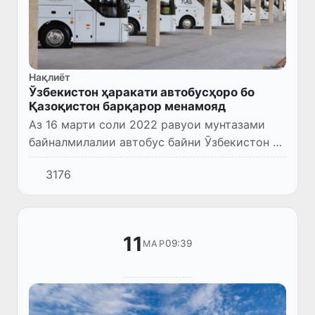
Нақлиёт
Ўзбекистон ҳаракати автобусҳоро бо
Қазоқистон барқарор менамояд
Аз 16 марти соли 2022 равуои мунтазами
байналмилалии автобус байни Ӯзбекистон ва
Қазоқистон барқарор карда мешавад.
3176
11
09:39
МАР