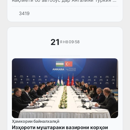
нақлиётӣ бо автобус дар Анталияи Туркия ба
10 нафар расид.
3419
21
09:58
ЯНВ
Ҳамкории байналхалқӣ
Изҳороти муштараки вазирони корҳои