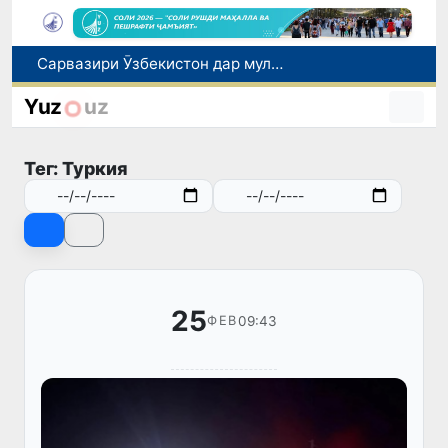
Сарвазири Ӯзбекистон дар мулоқот бо Президенти Қирғизистон дар доираи чорабиниҳои Иттиҳоди иқтисодии АвруОсиё иштирок кард
Дар Қашқадарё анҷумани байналмилалии экологӣ бо иштироки ҷавонон аз нӯҳ кишвар баргузор мешавад
Тошканд ба баргузории чемпионати Осиё оид ба вазнабардорӣ омодагӣ мебинад
Yuz
uz
Шаҳрвандони Ӯзбекистон метавонанд дар доираи барномаи H-2A ба корҳои мавсимии кишоварзӣ дар ИМА сафарбар шаванд
Дар Сенат бо намояндаи Департаменти давлатии ИМА мулоқот баргузор шуд
Тег: Туркия
25
09:43
ФЕВ