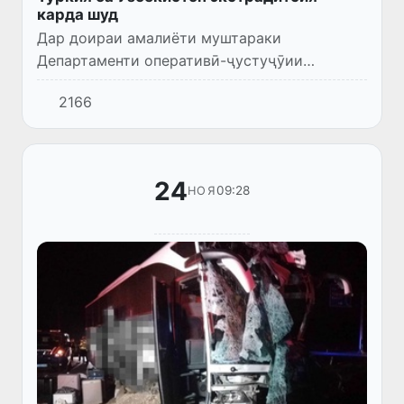
карда шуд
Дар доираи амалиёти муштараки
Департаменти оперативӣ-ҷустуҷӯии
Вазорати корҳои дохилии Ӯзбекистон ва
2166
Консулгарии генералии Туркия дар Истамбул
ин зан боздошт ва ба Ӯзбекистон барга...
24
09:28
НОЯ