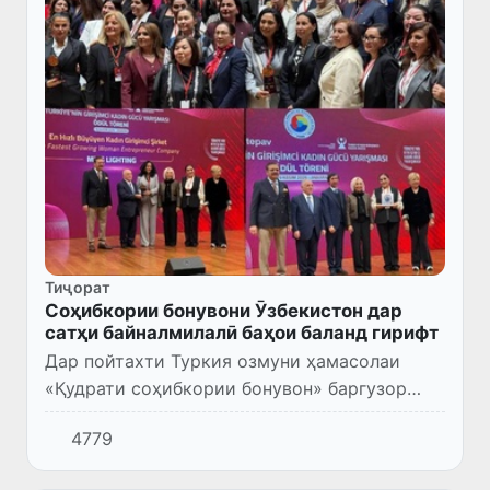
Тиҷорат
Соҳибкории бонувони Ӯзбекистон дар
сатҳи байналмилалӣ баҳои баланд гирифт
Дар пойтахти Туркия озмуни ҳамасолаи
«Қудрати соҳибкории бонувон» баргузор
шуд, ки онро Иттиҳоди палатаҳо ва
4779
биржаҳои молии Туркия анъанавӣ ташкил
мекунад.