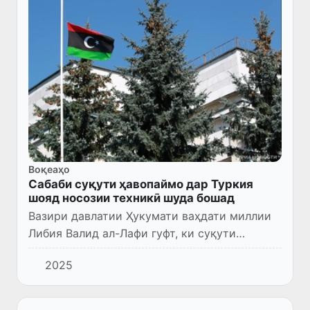
Воқеаҳо
Сабаби суқути ҳавопаймо дар Туркия
шояд носозии техникӣ шуда бошад
Вазири давлатии Ҳукумати ваҳдати миллии
Либия Валид ал-Лафи гуфт, ки суқути
ҳавопаймое, ки дар он сардори Ситоди
2025
артиши Либия Али ал-Ҳаддод қарор дошт,
эҳтимолан бар асари носозии...