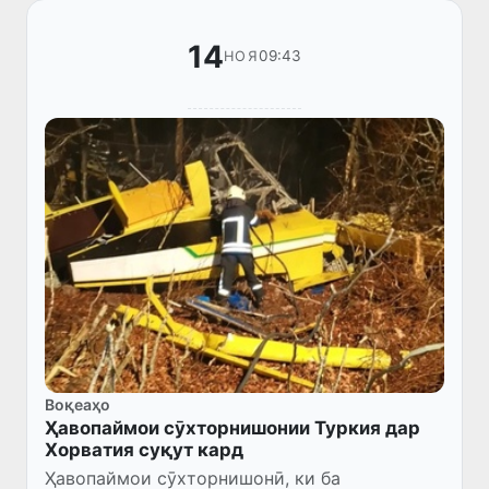
14
09:43
НОЯ
Воқеаҳо
Ҳавопаймои сӯхторнишонии Туркия дар
Хорватия суқут кард
Ҳавопаймои сӯхторнишонӣ, ки ба