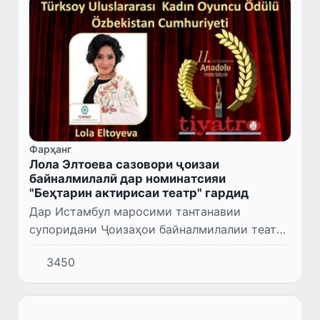
Фарҳанг
Лола Элтоева сазовори ҷоизаи
байналмилалӣ дар номинатсияи
"Беҳтарин актирисаи театр" гардид
Дар Истамбул маросими тантанавии
супоридани Ҷоизаҳои байналмилалии театри
“TURKSOY” баргузор гардид.
3450