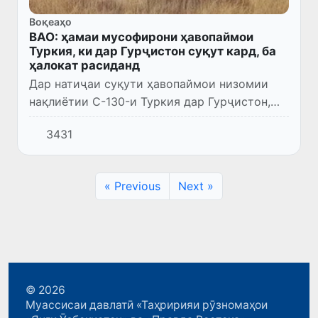
Воқеаҳо
ВАО: ҳамаи мусофирони ҳавопаймои
Туркия, ки дар Гурҷистон суқут кард, ба
ҳалокат расиданд
Дар натиҷаи суқути ҳавопаймои низомии
нақлиётии C-130-и Туркия дар Гурҷистон,
ҳамаи мусофирон ҷони худро аз даст
3431
доданд.
« Previous
Next »
© 2026
Муассисаи давлатӣ «Таҳририяи рӯзномаҳои