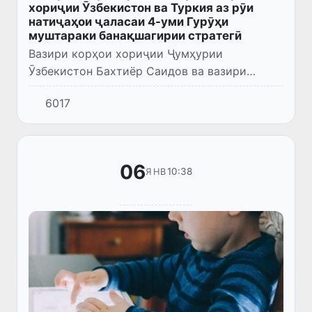
хориҷии Ӯзбекистон ва Туркия аз рӯи
натиҷаҳои ҷаласаи 4-уми Гурӯҳи
муштараки банақшагирии стратегӣ
Вазири корҳои хориҷии Ҷумҳурии
Ӯзбекистон Бахтиёр Саидов ва вазири
корҳои хориҷии Ҷумҳурии Туркия Ҳакан
6017
Фидан имрӯз дар шаҳри Анкара ба ҷаласаи
4-уми Гурӯҳи муштараки банақшагирии...
06
10:38
ЯНВ