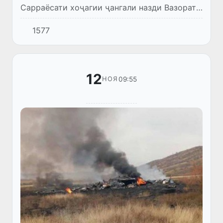
Сарраёсати хоҷагии ҷангали назди Вазорати
кишоварзӣ ва хоҷагии ҷангали Туркия
1577
тааллуқ дорад, суқут намуд.
12
09:55
НОЯ