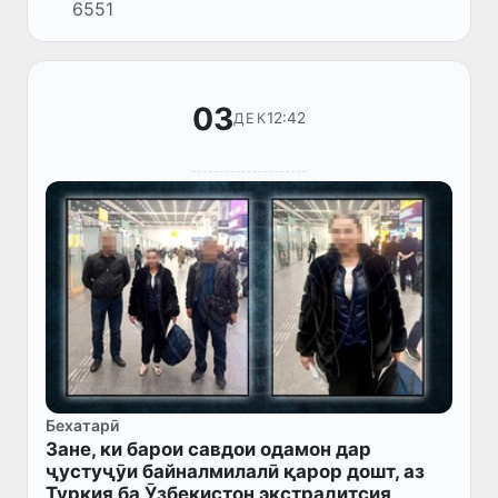
6551
вохӯрӣ вазъи кунунӣ ва дурнамои ҳамкории
тиҷоратӣ-иқтисодӣ ва сармоягу...
03
12:42
ДЕК
Бехатарӣ
Зане, ки барои савдои одамон дар
ҷустуҷӯи байналмилалӣ қарор дошт, аз
Туркия ба Ӯзбекистон экстрадитсия