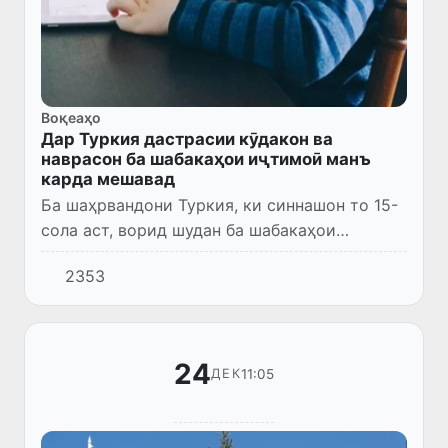
Воқеаҳо
Дар Туркия дастрасии кӯдакон ва
наврасон ба шабакаҳои иҷтимоӣ манъ
карда мешавад
Ба шаҳрвандони Туркия, ки синнашон то 15-
сола аст, ворид шудан ба шабакаҳои
иҷтимоӣ ва платформаҳои бозӣ манъ карда
2353
мешавад.
24
11:05
ДЕК