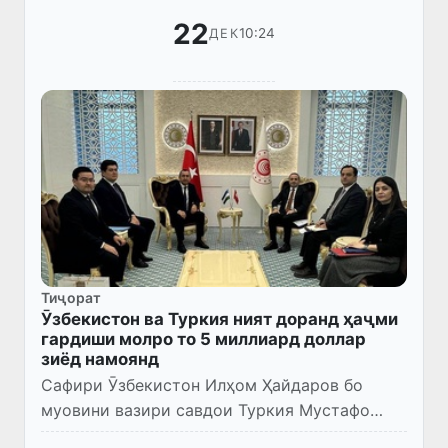
22
10:24
ДЕК
Тиҷорат
Ӯзбекистон ва Туркия ният доранд ҳаҷми
гардиши молро то 5 миллиард доллар
зиёд намоянд
Сафири Ӯзбекистон Илҳом Ҳайдаров бо
муовини вазири савдои Туркия Мустафо
Тузҷу мулоқот анҷом дод. Дар ҷараёни