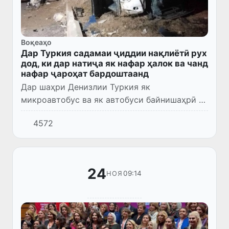
Воқеаҳо
Дар Туркия садамаи ҷиддии нақлиётӣ рух
дод, ки дар натиҷа як нафар ҳалок ва чанд
нафар ҷароҳат бардоштаанд
Дар шаҳри Денизлии Туркия як
микроавтобус ва як автобуси байнишаҳрӣ ба
ҳам бархӯрданд.
4572
24
09:14
НОЯ