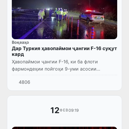
Воқеаҳо
Дар Туркия ҳавопаймои ҷангии F-16 суқут
кард
Ҳавопаймои ҷангии F-16, ки ба флоти
фармондеҳии пойгоҳи 9-уми асосии
ҳавонавардии реактивӣ тааллуқ дошт, ба
4806
ҳалокат дучор шуд. Дар натиҷа халабон
ҳалок гардид.
12
09:19
ФЕВ