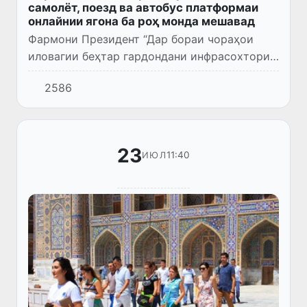
самолёт, поезд ва автобус платформаи
онлайнии ягона ба роҳ монда мешавад
Фармони Президент “Дар бораи чораҳои
иловагии беҳтар гардондани инфрасохтори
сайёҳӣ ва минбаъд зиёд гардондани
2586
шумораи сайёҳони хориҷӣ ба Ҷумҳурии
Ӯзбекистон” (ФП № 102 аз 18 июли...
23
11:40
ИЮЛ