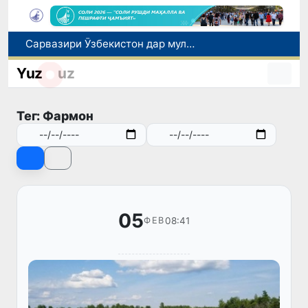
Сарвазири Ӯзбекистон дар мулоқот бо Президенти Қирғизистон дар доираи чорабиниҳои Иттиҳоди иқтисодии АвруОсиё иштирок кард
Дар Қашқадарё анҷумани байналмилалии экологӣ бо иштироки ҷавонон аз нӯҳ кишвар баргузор мешавад
Yuz
uz
Тошканд ба баргузории чемпионати Осиё оид ба вазнабардорӣ омодагӣ мебинад
Шаҳрвандони Ӯзбекистон метавонанд дар доираи барномаи H-2A ба корҳои мавсимии кишоварзӣ дар ИМА сафарбар шаванд
Тег: Фармон
Дар Сенат бо намояндаи Департаменти давлатии ИМА мулоқот баргузор шуд
05
08:41
ФЕВ