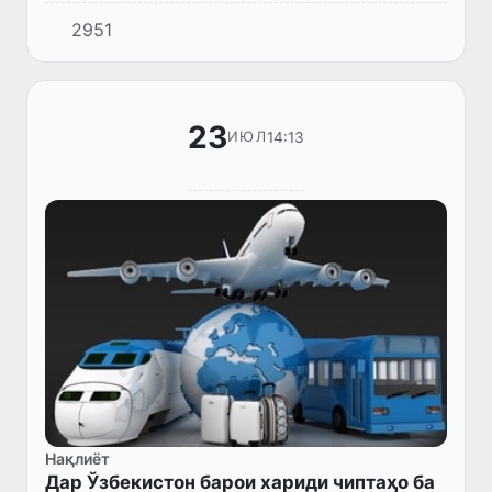
истиқлолияти Ватани мо – Президенти
2951
Ҷумҳурии Ӯзбекистон Шавкат Мирзиёев ба
фармон «Дар бораи афви гурӯҳ...
23
14:13
ИЮЛ
Нақлиёт
Дар Ўзбекистон барои хариди чиптаҳо ба