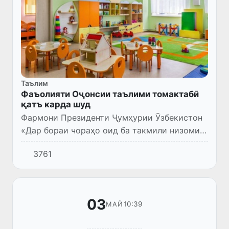
Таълим
Фаъолияти Оҷонсии таълими томактабӣ
қатъ карда шуд
Фармони Президенти Ҷумҳурии Ӯзбекистон
«Дар бораи чораҳо оид ба такмили низоми
идоракунии давлатӣ дар соҳаи таълими
3761
томактабӣ ва мактабӣ» (ФП № 98 аз
2.07.2024) қабул шуд.
03
10:39
МАЙ