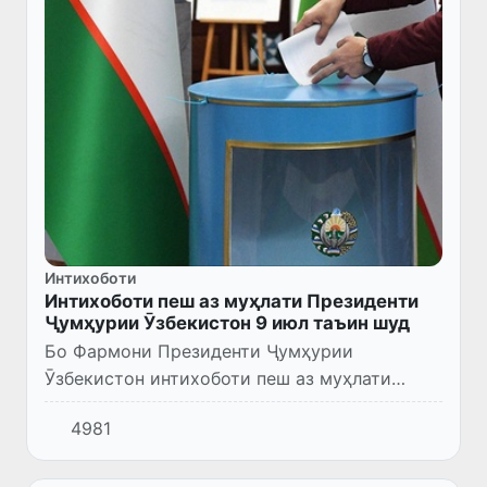
Интихоботи
Интихоботи пеш аз муҳлати Президенти
Ҷумҳурии Ӯзбекистон 9 июл таъин шуд
Бо Фармони Президенти Ҷумҳурии
Ӯзбекистон интихоботи пеш аз муҳлати
Президенти Ҷумҳурии Ӯзбекистон ба санаи 9
4981
июли соли 2023 таъин карда шуд.