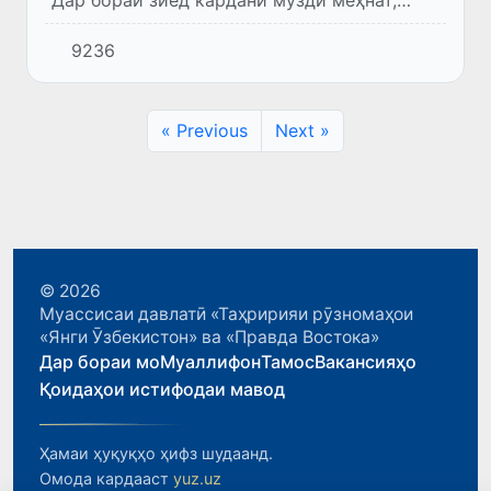
нафақа ва кумакпулӣ" қабул шуд
9236
« Previous
Next »
© 2026
Муассисаи давлатӣ «Таҳририяи рӯзномаҳои
«Янги Ӯзбекистон» ва «Правда Востока»
Дар бораи мо
Муаллифон
Тамос
Вакансияҳо
Қоидаҳои истифодаи мавод
Ҳамаи ҳуқуқҳо ҳифз шудаанд.
Омода кардааст
yuz.uz