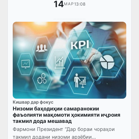
14
13:08
МАР
Кишвар дар фокус
Низоми баҳодиҳии самаранокии
фаъолияти мақомоти ҳокимияти иҷроия
такмил дода мешавад
Фармони Президент “Дар бораи чораҳои
такмил додани низоми арзёбии