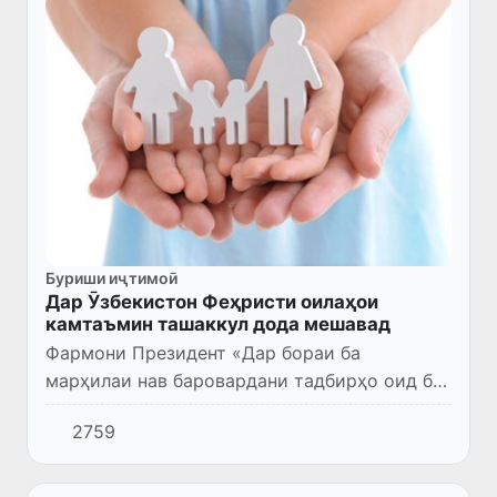
Буриши иҷтимоӣ
Дар Ӯзбекистон Феҳристи оилаҳои
камтаъмин ташаккул дода мешавад
Фармони Президент «Дар бораи ба
марҳилаи нав баровардани тадбирҳо оид ба
паст кардани сатҳи камбизоатӣ ва баланд
2759
бардоштани некуаҳволии аҳолӣ» (ФП No143
аз 23 сентябри соли 2024) қ...