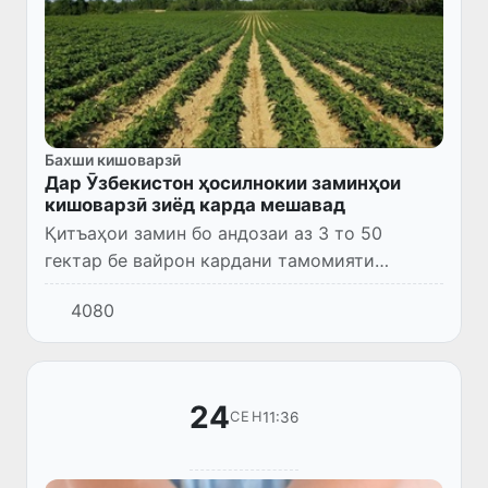
Бахши кишоварзӣ
Дар Ӯзбекистон ҳосилнокии заминҳои
кишоварзӣ зиёд карда мешавад
Қитъаҳои замин бо андозаи аз 3 то 50
гектар бе вайрон кардани тамомияти
контурҳо ва низоми обёрӣ тавассути
4080
музоядаҳои электронии «E-auksion» ба
фурӯш гузошта мешаванд.
24
11:36
СЕН