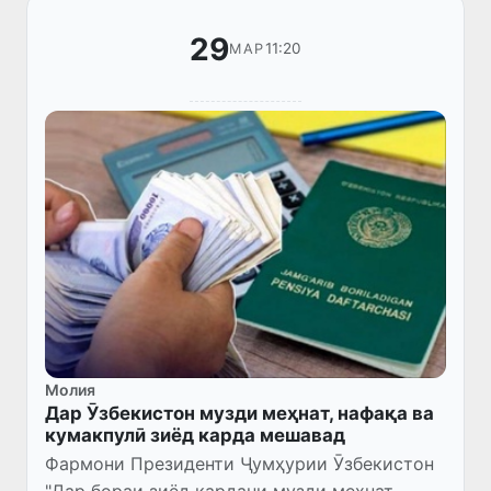
29
11:20
МАР
Молия
Дар Ӯзбекистон музди меҳнат, нафақа ва
кумакпулӣ зиёд карда мешавад
Фармони Президенти Ҷумҳурии Ӯзбекистон
"Дар бораи зиёд кардани музди меҳнат,