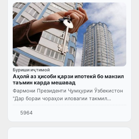
Буриши иҷтимоӣ
Аҳолӣ аз ҳисоби қарзи ипотекӣ бо манзил
таъмин карда мешавад
Фармони Президенти Ҷумҳурии Ӯзбекистон
"Дар бораи чораҳои иловагии такмил
додани механизми ҷудо кардани қарзҳои
5964
ипотекӣ ва беҳтар гардондани шароити
манзилии аҳолӣ дар соли 2024" қ...