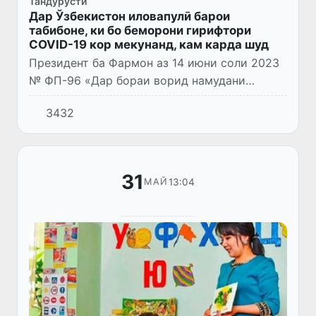
Тандурустӣ
Дар Ўзбекистон иловапулӣ барои
табибоне, ки бо беморони гирифтори
COVID-19 кор мекунанд, кам карда шуд
Президент ба Фармон аз 14 июни соли 2023
№ ФП-96 «Дар бораи ворид намудани
тағйиру иловаҳо, инчунин аз эътибор соқит
3432
донистани баъзе санадҳои Президенти
Ҷумҳурии Ӯзбекистон ва Ҳуку...
31
13:04
МАЙ