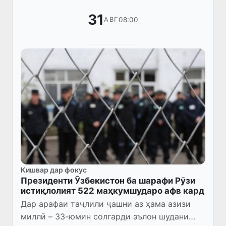
31
08:00
АВГ
Кишвар дар фокус
Президенти Ӯзбекистон ба шарафи Рӯзи
истиқлолият 522 маҳкумшударо афв кард
Дар арафаи таҷлили ҷашни аз ҳама азизи
миллӣ – 33-юмин солгарди эълон шудани