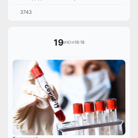
самарабахшии фаъолияти мақомоти
3743
ҳокимияти иҷроияи ҷумҳуриявӣ ва маҳаллӣ,
инчунин иттиҳодияҳои хоҷагидорӣ” (ФП №
49...
19
16:18
ИЮН