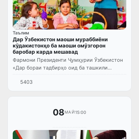
Таълим
Дар Ӯзбекистон маоши мураббиёни
кӯдакистонҳо ба маоши омӯзгорон
баробар карда мешавад
Фармони Президенти Ҷумҳурии Ўзбекистон
«Дар бораи тадбирҳо оид ба ташкили
самараноки фаъолияти Вазорати таълими
5403
томактабӣ ва мактабӣ ва ташкилотҳои
низоми он» (ФП аз 26.05.2023с.,...
08
15:00
МАЙ