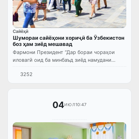
Сайёҳӣ
Шумораи сайёҳони хориҷӣ ба Ӯзбекистон
боз ҳам зиёд мешавад
Фармони Президент “Дар бораи чораҳои
иловагӣ оид ба минбаъд зиёд намудани
шумораи сайёҳони хориҷӣ ба Ҷумҳурии
3252
Ӯзбекистон" (ФП № 102 аз 128 июли соли
2024) қабул гардид.
04
10:47
ИЮЛ