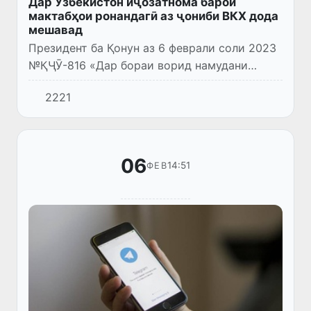
Дар Ӯзбекистон иҷозатнома барои
мактабҳои ронандагӣ аз ҷониби ВКХ дода
мешавад
Президент ба Қонун аз 6 феврали соли 2023
№ҚҶӮ-816 «Дар бораи ворид намудани
иловаву тағйиротҳо ба баъзе ҳуҷҷатҳои
2221
қонунгузории Ҷумҳурии Ӯзбекистон» имзо
кард.
06
14:51
ФЕВ