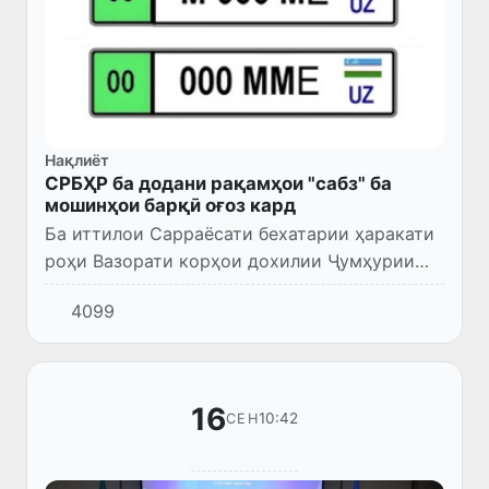
Нақлиёт
СРБҲР ба додани рақамҳои "сабз" ба
мошинҳои барқӣ оғоз кард
Ба иттилои Сарраёсати бехатарии ҳаракати
роҳи Вазорати корҳои дохилии Ҷумҳурии
Ӯзбекистон, фарқияти асосии рақамҳои нав
4099
дар он аст, ки рамзи минтақа дар заминаи
сабз нишон дода меш...
16
10:42
СЕН