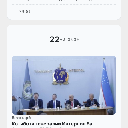
иштирокчиёни он дар бораи имкони ба даст
3606
овардани 100% фоида хабар дод. Барои ин
онҳо бояд ба корти плас...
22
08:39
АВГ
Бехатарӣ
Котиботи генералии Интерпол ба