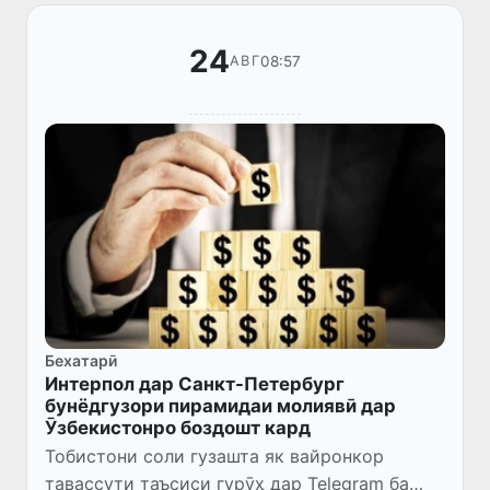
24
08:57
АВГ
Бехатарӣ
Интерпол дар Санкт-Петербург
бунёдгузори пирамидаи молиявӣ дар
Ӯзбекистонро боздошт кард
Тобистони соли гузашта як вайронкор
тавассути таъсиси гурӯҳ дар Telegram ба