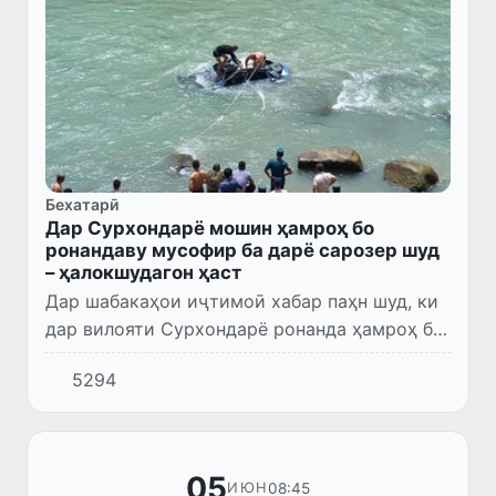
Бехатарӣ
Дар Сурхондарё мошин ҳамроҳ бо
ронандаву мусофир ба дарё сарозер шуд
– ҳалокшудагон ҳаст
Дар шабакаҳои иҷтимоӣ хабар паҳн шуд, ки
дар вилояти Сурхондарё ронанда ҳамроҳ бо
мошин ба обанбор афтода, ҳалок шудааст.
5294
Раёсати корҳои дохилии вилоят ин ҳодисаро
шарҳ дод.
05
08:45
ИЮН