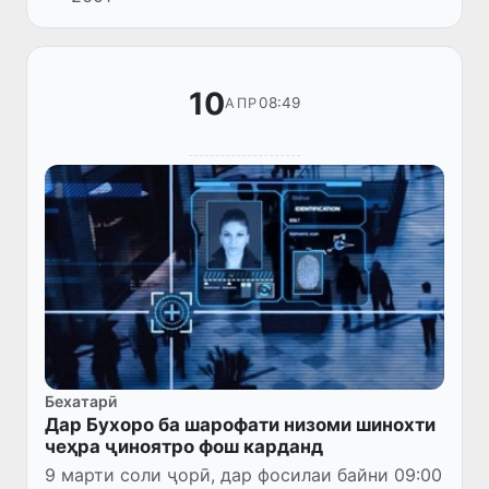
савдои одам ва меҳнати иҷборӣ» баргузор
гардид, ки аз ҷониби Марказ...
10
08:49
АПР
Бехатарӣ
Дар Бухоро ба шарофати низоми шинохти
чеҳра ҷиноятро фош карданд
9 марти соли ҷорӣ, дар фосилаи байни 09:00