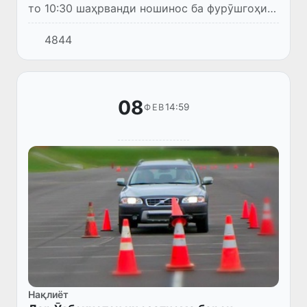
то 10:30 шаҳрванди ношинос ба фурӯшгоҳи
заргарии тиллоӣ воқеъ дар ошёнаи дуюми
4844
маҷмааи савдои «Корзинка»-и шаҳри
Бухоро меояд. Вай ноаён...
08
14:59
ФЕВ
Нақлиёт