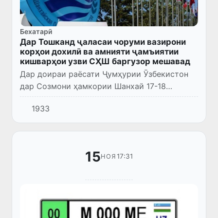
Бехатарӣ
Дар Тошканд ҷаласаи чоруми вазирони
корҳои дохилӣ ва амнияти ҷамъиятии
кишварҳои узви СҲШ баргузор мешавад
Дар доираи раёсати Ҷумҳурии Ӯзбекистон
дар Созмони ҳамкории Шанхай 17-18
августи соли равон дар шаҳри Тошканд
1933
баргузор намудани ҷаласаи чоруми
вазирони корҳои дохилӣ ва амнияти ҷам...
15
17:31
НОЯ