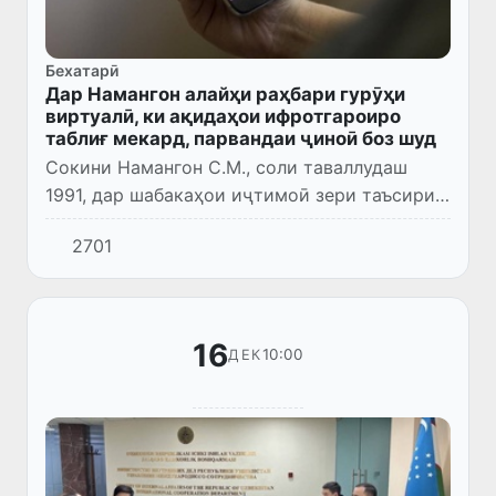
Бехатарӣ
Дар Намангон алайҳи раҳбари гурӯҳи
виртуалӣ, ки ақидаҳои ифротгароиро
таблиғ мекард, парвандаи ҷиноӣ боз шуд
Сокини Намангон С.М., соли таваллудаш
1991, дар шабакаҳои иҷтимоӣ зери таъсири
неруҳои тахрибкор афтода, дар натиҷа дар
2701
Telegram гурӯҳ таъсис додааст.
16
10:00
ДЕК