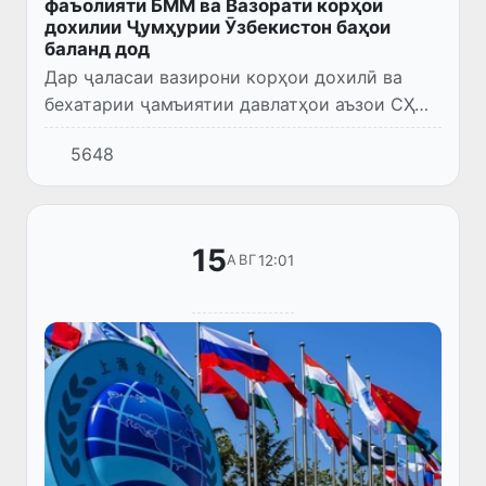
фаъолияти БММ ва Вазорати корҳои
дохилии Ҷумҳурии Ӯзбекистон баҳои
баланд дод
Дар ҷаласаи вазирони корҳои дохилӣ ва
бехатарии ҷамъиятии давлатҳои аъзои СҲШ
ҳайати Котиботи генералии Созмони
5648
байналмилалии полиси ҷиноии Интерпол
таҳти роҳбарии директори иҷроия...
15
12:01
АВГ