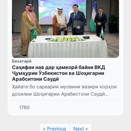
Бехатарӣ
Саҳифаи нав дар ҳамкорӣ байни ВКД
Ҷумҳурии Ӯзбекистон ва Шоҳигарии
Арабситони Саудӣ
Ҳайате бо сарварии муовини вазири корҳои
дохилии Шоҳигарии Арабистони Саудӣ
доктор Носир бин Абдул Азиз Ал-Довуд бо
1760
сафари расмӣ дар Ӯзбекистон аст.
« Previous
Next »