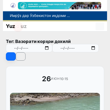
Имрӯз дар Ӯзбекистон иқдоми навбатии «Рӯзи бидуни мошин» баргузор мешавад
Дар Сенат бо намояндаи Департаменти давлатии ИМА мулоқот баргузор шуд
Сарвазири Ӯзбекистон дар мулоқот бо Президенти Қирғизистон дар доираи чорабиниҳои Иттиҳоди иқтисодии АвруОсиё иштирок кард
Yuz
uz
Дар Қашқадарё анҷумани байналмилалии экологӣ бо иштироки ҷавонон аз нӯҳ кишвар баргузор мешавад
Тошканд аз рӯи ҳаҷми хидматрасониҳои бозорӣ пешсаф аст: ба пойтахт 41,3 фоиз рост меояд
Тег: Вазорати корҳои дохилӣ
26
10:15
ИЮН