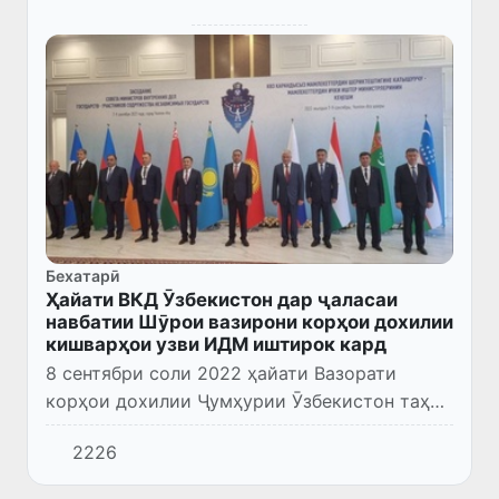
Бехатарӣ
Ҳайати ВКД Ӯзбекистон дар ҷаласаи
навбатии Шӯрои вазирони корҳои дохилии
кишварҳои узви ИДМ иштирок кард
8 сентябри соли 2022 ҳайати Вазорати
корҳои дохилии Ҷумҳурии Ӯзбекистон таҳти
роҳбарии вазир, генерал-лейтенант Пӯлат
2226
Бобоҷонов дар ҷаласаи навбатии Шӯрои
вазирони корҳои дохилии к...