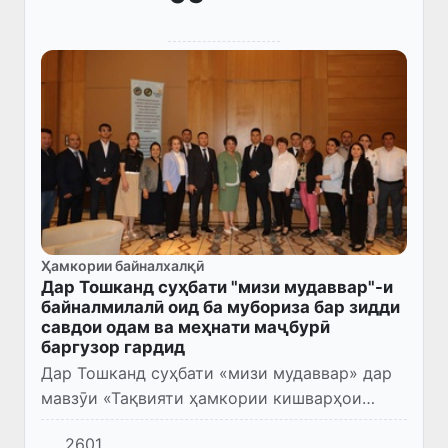
Ҳамкории байналхалқӣ
Дар Тошканд суҳбати "мизи мудаввар"-и
байналмилалӣ оид ба мубориза бар зидди
савдои одам ва меҳнати маҷбурӣ
баргузор гардид
Дар Тошканд суҳбати «мизи мудаввар» дар
мавзӯи «Тақвияти ҳамкории кишварҳои
Осиёи Марказӣ дар мубориза бар зидди
2601