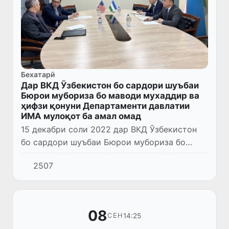
Бехатарӣ
Дар ВКД Ӯзбекистон бо сардори шуъбаи
Бюрои мубориза бо маводи мухаддир ва
ҳифзи қонуни Департаменти давлатии
ИМА мулоқот ба амал омад
15 декабри соли 2022 дар ВКД Ўзбекистон
бо сардори шуъбаи Бюрои мубориза бо
маводи мухаддир ва ҳифзи қонуни
2507
Департаменти давлатии ИМА-и (INL)
Сафорати Иёлоти Муттаҳидаи Амрико дар...
08
14:25
СЕН