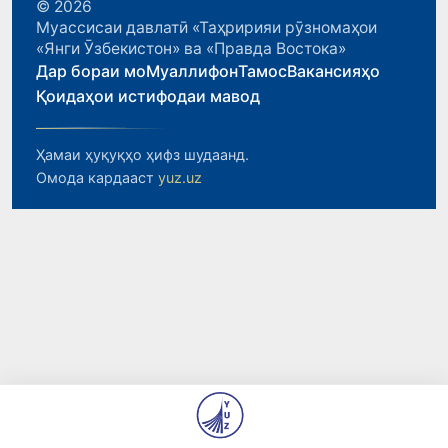
© 2026
Муассисаи давлатӣ «Таҳририяи рӯзномаҳои
«Янги Ӯзбекистон» ва «Правда Востока»
Дар бораи мо
Муаллифон
Тамос
Вакансияҳо
Қоидаҳои истифодаи мавод
Ҳамаи ҳуқуқҳо ҳифз шудаанд.
Омода кардааст
yuz.uz