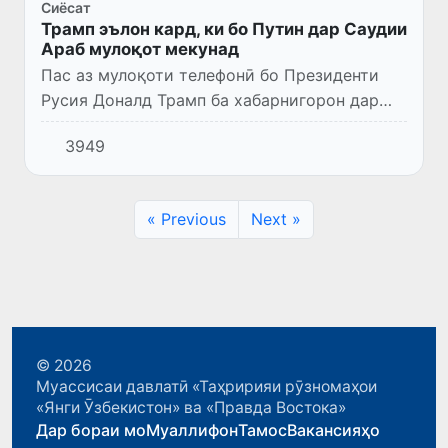
Сиёсат
Трамп эълон кард, ки бо Путин дар Саудии
Араб мулоқот мекунад
Пас аз мулоқоти телефонӣ бо Президенти
Русия Доналд Трамп ба хабарнигорон дар
Кохи сафед гуфт, ки мулоқоти ӯ бо Путин дар
3949
бораи Украина дар Арабистони Саудӣ
баргузор мешавад.
« Previous
Next »
© 2026
Муассисаи давлатӣ «Таҳририяи рӯзномаҳои
«Янги Ӯзбекистон» ва «Правда Востока»
Дар бораи мо
Муаллифон
Тамос
Вакансияҳо