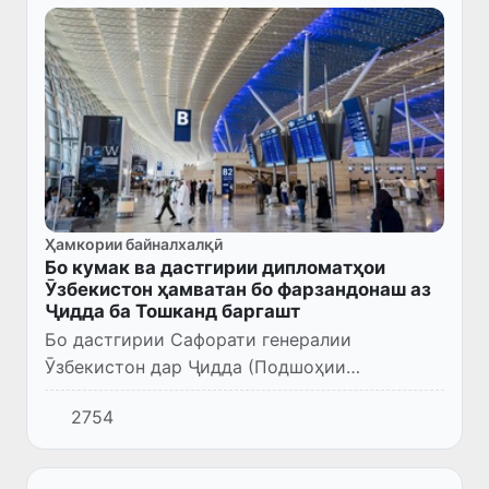
Ҳамкории байналхалқӣ
Бо кумак ва дастгирии дипломатҳои
Ӯзбекистон ҳамватан бо фарзандонаш аз
Ҷидда ба Тошканд баргашт
Бо дастгирии Сафорати генералии
Ӯзбекистон дар Ҷидда (Подшоҳии
Арабистони Саудӣ) ва Кумитаи корҳои
2754
динии кишварамон, шаҳрванд З.Ш. бо
фарзандонаш ба Ватан баргардонида шуд.