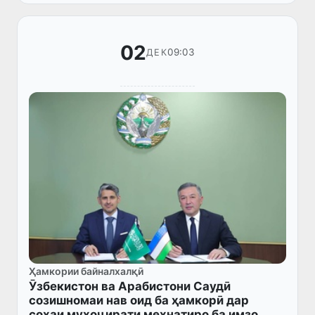
Ӯзбекистон Юсуф ал-Утайбӣ мулоқот б...
02
09:03
ДЕК
Ҳамкории байналхалқӣ
Ӯзбекистон ва Арабистони Саудӣ
созишномаи нав оид ба ҳамкорӣ дар
соҳаи муҳоҷирати меҳнатиро ба имзо