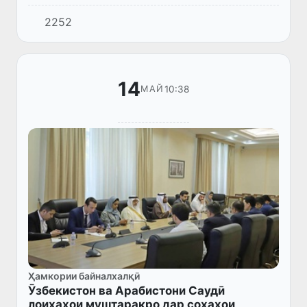
Ӯзбекистон, Идораи мусалмонон, Сафорат ва
2252
консулгарии кишварамон дар Подшоҳии
Арабистони Саудӣ таъмин карда...
14
10:38
МАЙ
Ҳамкории байналхалқӣ
Ӯзбекистон ва Арабистони Саудӣ
лоиҳаҳои муштаракро дар соҳаҳои