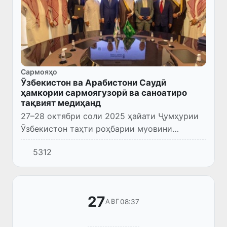
Сармояҳо
Ӯзбекистон ва Арабистони Саудӣ
ҳамкории сармоягузорӣ ва саноатиро
тақвият медиҳанд
27–28 октябри соли 2025 ҳайати Ҷумҳурии
Ӯзбекистон таҳти роҳбарии муовини
Сарвазир Ҷамшид Хўҷаев бо сафари корӣ ба
5312
Шоҳигарии Арабистони Саудӣ ташриф
овард. Ҳадафи сафар рушд бахшид...
27
08:37
АВГ