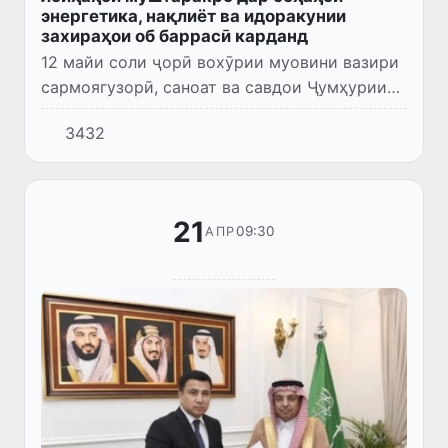
энергетика, нақлиёт ва идоракунии
захираҳои об баррасӣ карданд
12 майи соли ҷорӣ вохӯрии муовини вазири
сармоягузорӣ, саноат ва савдои Ҷумҳурии
Ӯзбекистон Акрам Алиев бо ҳайати расмии
3432
Арабистони Саудӣ таҳти роҳбарии муовини
вазири энергетикаи...
21
09:30
АПР