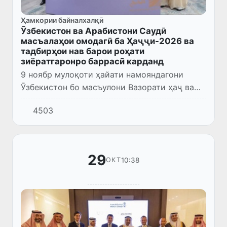
Ҳамкории байналхалқӣ
Ӯзбекистон ва Арабистони Саудӣ
масъалаҳои омодагӣ ба Ҳаҷҷи-2026 ва
тадбирҳои нав барои роҳати
зиёратгаронро баррасӣ карданд
9 ноябр мулоқоти ҳайати намояндагони
Ӯзбекистон бо масъулони Вазорати ҳаҷ ва
умраи Подшоҳии Арабистони Саудӣ
4503
баргузор шуд, ки дар он масъалаҳои
ташкиливу омӯзишии мавсими Ҳаҷҷи сол...
29
10:38
ОКТ