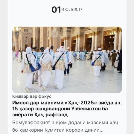
01
09:17
ИЮЛ
Кишвар дар фокус
Имсол дар мавсими «Ҳаҷ-2025» зиёда аз
15 ҳазор шаҳрвандони Ӯзбекистон ба
зиёрати Ҳаҷ рафтанд
Бомуваффақият анҷом додани мавсими ҳаҷ
бо ҳамкории Кумитаи корҳои динии