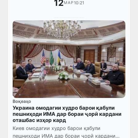
12
10:21
МАР
Воқеаҳо
Украина омодагии худро барои қабули
пешниҳоди ИМА дар бораи ҷорӣ кардани
оташбас изҳор кард
Киев омодагии худро барои қабули
пешниҳоди ИМА дар бораи ҷорӣ кардани