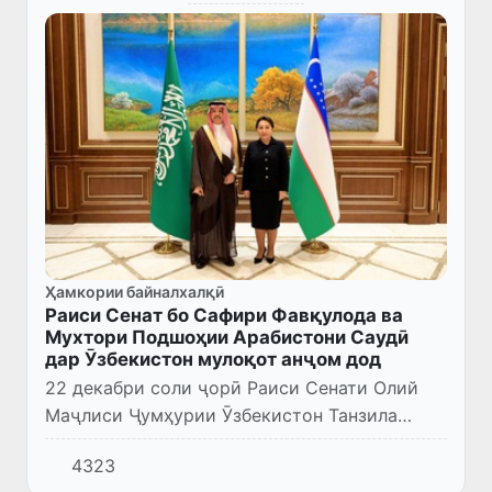
Ҳамкории байналхалқӣ
Раиси Сенат бо Сафири Фавқулода ва
Мухтори Подшоҳии Арабистони Саудӣ
дар Ӯзбекистон мулоқот анҷом дод
22 декабри соли ҷорӣ Раиси Сенати Олий
Маҷлиси Ҷумҳурии Ӯзбекистон Танзила
Нарбаева бо Сафири Фавқулода ва Мухтори
4323
Подшоҳии Арабистони Саудӣ дар