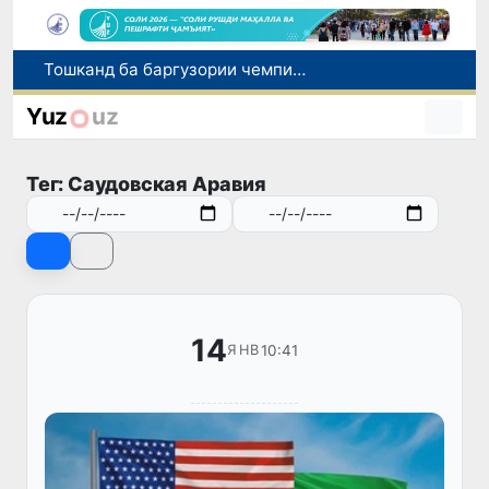
Тошканд ба баргузории чемпионати Осиё оид ба вазнабардорӣ омодагӣ мебинад
Шаҳрвандони Ӯзбекистон метавонанд дар доираи барномаи H-2A ба корҳои мавсимии кишоварзӣ дар ИМА сафарбар шаванд
Намояндагии Агентии муҳоҷират дар Москва моҳи июл ба зиёда аз 1,8 ҳазор шаҳрванди Ӯзбекистон кумак расонд
Yuz
uz
Дастаи мунтахаби Ӯзбекистон ба даври чорякниҳоии «Бозиҳои Оянда – 2026» дар Остона роҳ ёфт
Дар Қашқадарё анҷумани байналмилалии экологӣ бо иштироки ҷавонон аз нӯҳ кишвар баргузор мешавад
Тег: Саудовская Аравия
14
10:41
ЯНВ