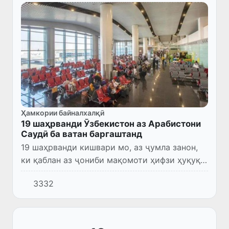
Ҳамкории байналхалқӣ
19 шаҳрванди Ӯзбекистон аз Арабистони
Саудӣ ба ватан баргаштанд
19 шаҳрванди кишвари мо, аз ҷумла занон,
ки қаблан аз ҷониби мақомоти ҳифзи ҳуқуқи
Арабистони Саудӣ боздошт шуда буданд, ба
3332
Ӯзбекистон баргардонида шуданд.