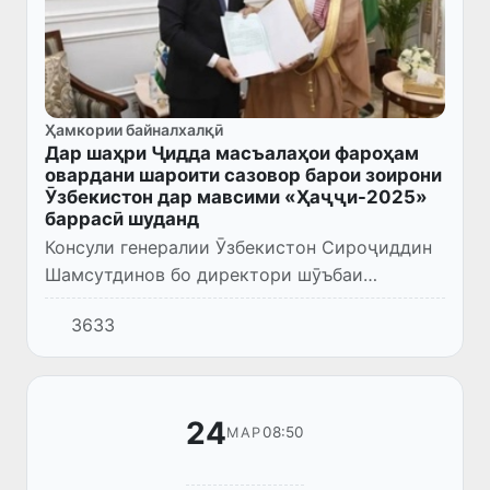
Ҳамкории байналхалқӣ
Дар шаҳри Ҷидда масъалаҳои фароҳам
овардани шароити сазовор барои зоирони
Ӯзбекистон дар мавсими «Ҳаҷҷи-2025»
баррасӣ шуданд
Консули генералии Ӯзбекистон Сироҷиддин
Шамсутдинов бо директори шӯъбаи
Вазорати корҳои хориҷии Арабистони Саудӣ
3633
дар шаҳри Ҷидда Фарид бин Саъад аш-
Шаҳрӣ мулоқот анҷом дод.
24
08:50
МАР