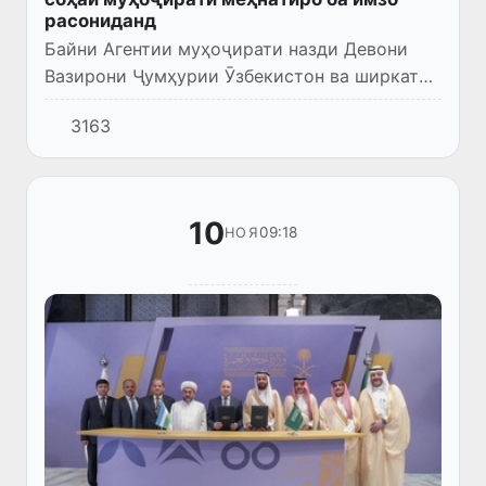
расониданд
Байни Агентии муҳоҷирати назди Девони
Вазирони Ҷумҳурии Ӯзбекистон ва ширкати
саудии Health Resources Company (HRCO)
3163
созишномаи муҳим ба имзо расид, ки ба
ташкили ҷойҳои кори қонун...
10
09:18
НОЯ