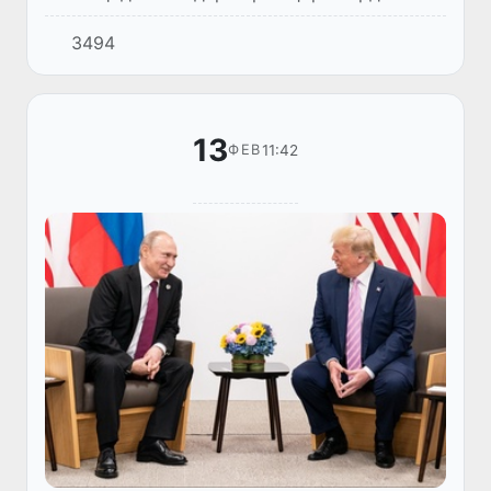
оташбаси муваққатии 30-рӯза изҳор дошт,
3494
ки дар сурати пазируфта шудан ва ҳамзамон
иҷро шудан аз ҷониби Русия,...
13
11:42
ФЕВ