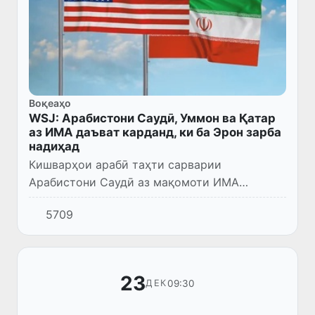
Воқеаҳо
WSJ: Арабистони Саудӣ, Уммон ва Қатар
аз ИМА даъват карданд, ки ба Эрон зарба
надиҳад
Кишварҳои арабӣ таҳти сарварии
Арабистони Саудӣ аз мақомоти ИМА
хостаанд, ки ба Теҳрон зарба назананд, 13
5709
январ хабар дод “The Wall Street Journal” бо
такя ба манбаъҳои расмии киш...
23
09:30
ДЕК