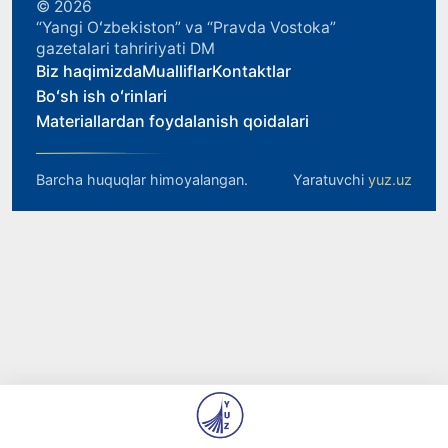
© 2026
“Yangi Oʻzbekiston” va “Pravda Vostoka”
gazetalari tahririyati DM
Biz haqimizda
Mualliflar
Kontaktlar
Boʻsh ish oʻrinlari
Materiallardan foydalanish qoidalari
Barcha huquqlar himoyalangan.
Yaratuvchi
yuz.uz