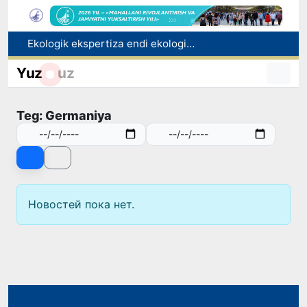
Ekologik ekspertiza endi ekologik xavflarni oldindan boshqarish tizimiga aylanadi
Dam olish kunlari Oʻzbekistonda havo 42 darajagacha isiydi
Yuz
uz
Oltoy Respublikasidan O‘zbekistonga 30 ming boshga yaqin qoramol yetkazib berildi
Mahalla bankiri: raqamlar ortidagi insonlar taqdiri
Teg: Germaniya
Toshkentdan Buyuk Britaniyaning Manchester shahriga to‘g‘ridan to‘g‘ri aviaqatnovlarni yo‘lga qo‘yish masalasi ko‘rib chiqilmoqda
Новостей пока нет.