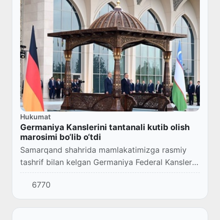
Hukumat
Germaniya Kanslerini tantanali kutib olish
marosimi bo‘lib o‘tdi
Samarqand shahrida mamlakatimizga rasmiy
tashrif bilan kelgan Germaniya Federal Kansleri
Olaf Sholsni rasmiy kutib olish marosimi bo‘ldi.
6770