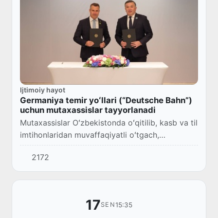
Ijtimoiy hayot
Germaniya temir yoʻllari (“Deutsche Bahn”)
uchun mutaxassislar tayyorlanadi
Mutaxassislar Oʻzbekistonda oʻqitilib, kasb va til
imtihonlaridan muvaffaqiyatli oʻtgach,
“Deutsche Bahn” tarmogʻiga ishga joylashtiriladi.
2172
17
15:35
SEN