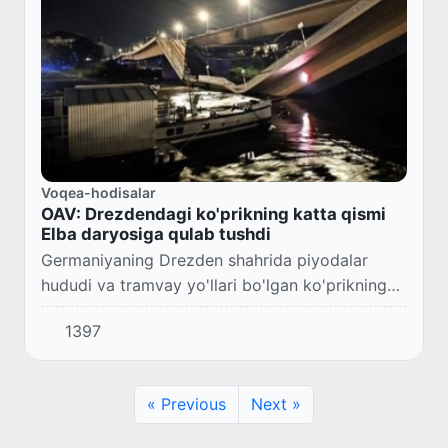
Voqea-hodisalar
OAV: Drezdendagi ko'prikning katta qismi
Elba daryosiga qulab tushdi
Germaniyaning Drezden shahrida piyodalar
hududi va tramvay yo'llari bo'lgan ko'prikning
katta qismi Elba daryosiga qulab tushdi, deb
1397
xabar bermoqda Germaniyaning Bild gazetasi
man...
« Previous
Next »