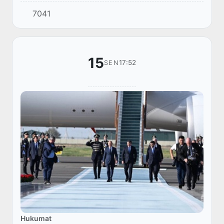
kelgan Germaniya Federal Kansleri Olaf Sholsni
7041
Registon maydonida kutib oldi.
15
17:52
SEN
Hukumat