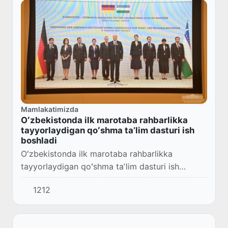
Mamlakatimizda
Oʻzbekistonda ilk marotaba rahbarlikka
tayyorlaydigan qoʻshma taʼlim dasturi ish
boshladi
Oʻzbekistonda ilk marotaba rahbarlikka
tayyorlaydigan qoʻshma taʼlim dasturi ish
boshladi. Bu haqda Prezident huzuridagi Davlat
1212
xizmatini rivojlantirish agentligi axborot xizmati
m...