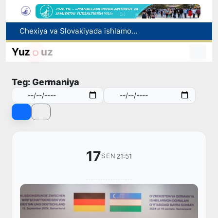
Bolaning familiyasiga otasining ismini berishga ruxsat beriladi
Behruz Karimov faoliyatini Shveytsariyaning «Lugano» klubida davom ettiradi
Yuz
uz
Ekstremistik tashkilotlar va materiallarning elektron reyestri yuritiladi
Oʻzbekistonda 2025 yilda korrupsiyaga oid jinoyatlar boʻyicha 7 517 nafar shaxs javobgarlikka tortilgan
Teg: Germaniya
Chexiya va Slovakiyada ishlamoqchi bo‘lgan tibbiyot mutaxassislari ro‘yxatga olinadi
17
21:51
SEN