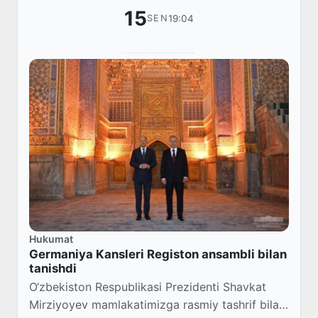
15
19:04
SEN
Hukumat
Germaniya Kansleri Registon ansambli bilan
tanishdi
O‘zbekiston Respublikasi Prezidenti Shavkat
Mirziyoyev mamlakatimizga rasmiy tashrif bilan