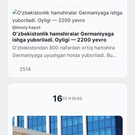
Ijtimoiy hayot
Oʻzbekistonlik hamshiralar Germaniyaga
ishga yuboriladi. Oyligi — 2200 yevro
Oʻzbekistondan 800 nafardan ortiq hamshira
Germaniyaga uyushgan holda yuboriladi. Bu
haqda kambagʻallikni qisqartirish va bandlik
2514
vaziri Behzod Musayev maʼlum qildi.
16
19:00
SEN