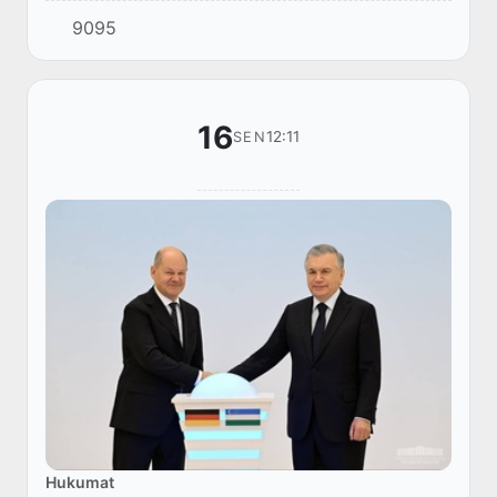
9095
16
12:11
SEN
Hukumat