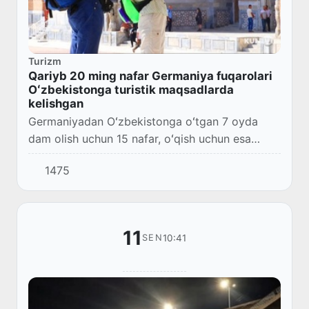
Turizm
Qariyb 20 ming nafar Germaniya fuqarolari
Oʻzbekistonga turistik maqsadlarda
kelishgan
Germaniyadan Oʻzbekistonga oʻtgan 7 oyda
dam olish uchun 15 nafar, oʻqish uchun esa
20nafar talaba tashrif buyurgan.
1475
11
10:41
SEN