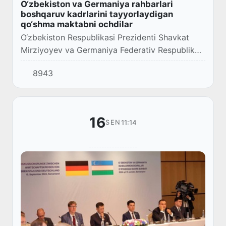
O‘zbekiston va Germaniya rahbarlari
boshqaruv kadrlarini tayyorlaydigan
qo‘shma maktabni ochdilar
O‘zbekiston Respublikasi Prezidenti Shavkat
Mirziyoyev va Germaniya Federativ Respublikasi
Kansleri Olaf Shols qo‘shma Boshqaruv
8943
kadrlarini tayyorlash maktabini ishga tushirish
mar...
16
11:14
SEN