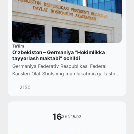
Ta'lim
Oʻzbekiston – Germaniya “Hokimlikka
tayyorlash maktabi” ochildi
Germaniya Federativ Respublikasi Federal
Kansleri Olaf Sholsning mamlakatimizga tashrifi
doirasida Oʻzbekiston Respublikasi Prezidenti
2150
huzuridagi Davlat boshqaruvi akademiyasida
ik...
16
15:03
SEN