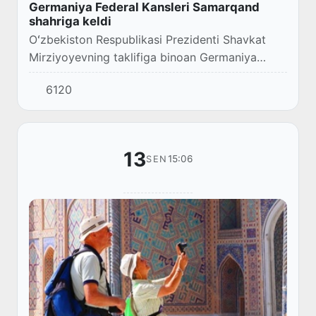
Germaniya Federal Kansleri Samarqand
shahriga keldi
Oʻzbekiston Respublikasi Prezidenti Shavkat
Mirziyoyevning taklifiga binoan Germaniya
Federativ Respublikasi Federal Kansleri Olaf
6120
Shols 15-sentyabr kuni rasmiy tashrif bilan
mamla...
13
15:06
SEN