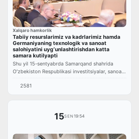
Xalqaro hamkorlik
Tabiiy resurslarimiz va kadrlarimiz hamda
Germaniyaning texnologik va sanoat
salohiyatini uygʻunlashtirishdan katta
samara kutilyapti
Shu yil 15-sentyabrda Samarqand shahrida
Oʻzbekiston Respublikasi investitsiyalar, sanoat
va savdo vazirining oʻrinbosari Akram Aliyev,
2581
Samarqand viloyati hokimi Erkinjon Turdimov,...
15
19:54
SEN