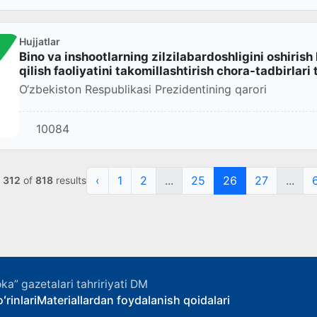
Hujjatlar
Bino va inshootlarning zilzilabardoshligini oshiri
qilish faoliyatini takomillashtirish chora-tadbirlari 
O‘zbekiston Respublikasi Prezidentining qarori
10084
‹
1
2
...
25
26
27
...
o
312
of
818
results
ka” gazetalari tahririyati DM
ʻrinlari
Materiallardan foydalanish qoidalari