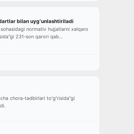
artlar bilan uygʻunlashtiriladi
sohasidagi normativ hujjatlarni xalqaro
isida”gi 231-son qarori qab...
cha chora-tadbirlari toʻgʻrisida”gi
di.