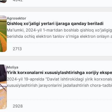
Agrosektor
Qishloq xoʻjaligi yerlari ijaraga qanday beriladi
Maʼlumki, 2024-yil 1-martdan boshlab qishloq xoʻjaligiga
berishda ochiq elektron tanlov oʻrniga elektron onlayn au
2713
Moliya
Yirik korxonalarni xususiylashtirishga xorijiy eksper
2024-yil 19-aprelda “Davlat ishtirokidagi yirik korxonala
xususiylashtirish jarayonlarini jadallashtirish chora-tadbir
2928