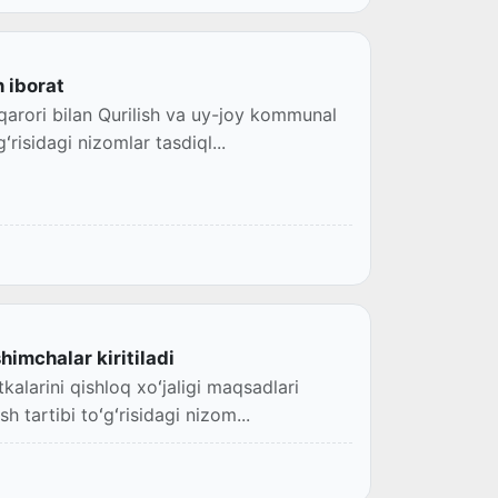
n iborat
arori bilan Qurilish va uy-joy kommunal
ʻrisidagi nizomlar tasdiql...
himchalar kiritiladi
kalarini qishloq xoʻjaligi maqsadlari
 tartibi toʻgʻrisidagi nizom...