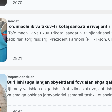
2070
Sanoat
Toʻqimachilik va tikuv-trikotaj sanoatini rivojlantir
“Toʻqimachilik va tikuv-trikotaj sanoatini rivojlantirish
tadbirlari toʻgʻrisida”gi Prezident Farmoni (PF-71-son, 01
2921
Raqamlashtirish
Qurilishi tugallangan obyektlarni foydalanishga qab
“Ijtimoiy va ishlab chiqarish infratuzilmasini rivojlantiris
va amalga oshirish jarayonlarini samarali tashkil etishn
4942