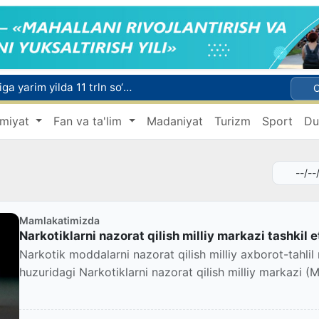
O‘zbekistonliklar sog‘liqni saqlash xizmatlariga yarim yilda 11 trln so‘mdan ziyod mablag‘ sarfladi
Nodavlat oliygohlarga talabalar o‘qishini ko‘chirish muddati 10-avgustga qadar uzaytirildi
miyat
Fan va ta'lim
Madaniyat
Turizm
Sport
Du
Jizzaxda salohiyatli kadrlar zaxirasi uchun saralash jarayonlari davom etmoqda
Soliqdan qochganlar ham, soliqni hisoblamagan soliqchilar ham fosh etildi
Toshkentda voyaga yetmagan bola doʻkonga eshik tirqishidan kirib, 6,2 million soʻm oʻgʻirladi
Mamlakatimizda
Narkotiklarni nazorat qilish milliy markazi tashkil et
Narkotik moddalarni nazorat qilish milliy axborot-tahlil
huzuridagi Narkotiklarni nazorat qilish milliy markazi (Mi