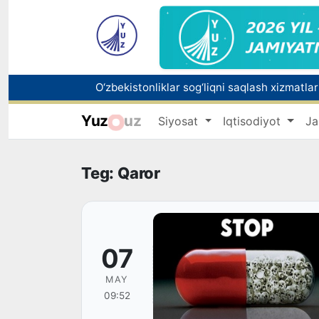
Yuz
uz
Siyosat
Iqtisodiyot
Ja
Teg: Qaror
07
MAY
09:52