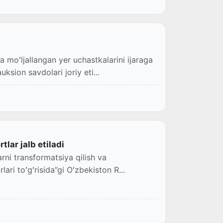
 moʻljallangan yer uchastkalarini ijaraga
ksion savdolari joriy eti...
tlar jalb etiladi
rni transformatsiya qilish va
lari toʻgʻrisida”gi Oʻzbekiston R...