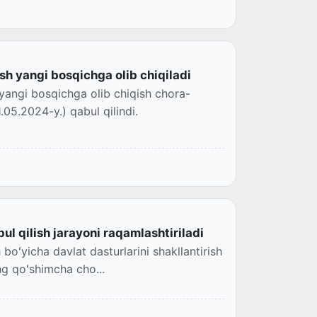
ish yangi bosqichga olib chiqiladi
ni yangi bosqichga olib chiqish chora-
.05.2024-y.) qabul qilindi.
ul qilish jarayoni raqamlashtiriladi
h boʻyicha davlat dasturlarini shakllantirish
ing qoʻshimcha cho...