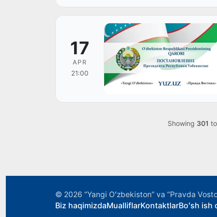
17
APR
21:00
Showing
301
t
© 2026
“Yangi Oʻzbekiston” va “Pravda Vosto
Biz haqimizda
Mualliflar
Kontaktlar
Boʻsh ish o