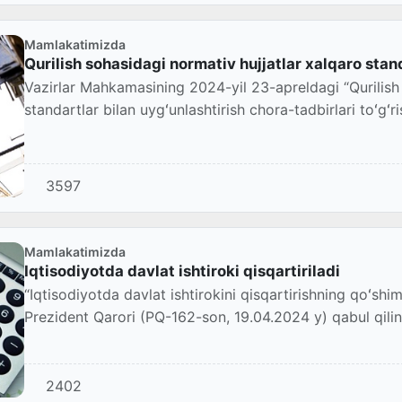
Mamlakatimizda
Qurilish sohasidagi normativ hujjatlar xalqaro stand
Vazirlar Mahkamasining 2024-yil 23-apreldagi “Qurilish 
standartlar bilan uygʻunlashtirish chora-tadbirlari toʻgʻr
3597
Mamlakatimizda
Iqtisodiyotda davlat ishtiroki qisqartiriladi
“Iqtisodiyotda davlat ishtirokini qisqartirishning qoʻshim
Prezident Qarori (PQ-162-son, 19.04.2024 y) qabul qilin
2402