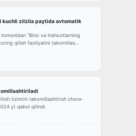
i kuchli zilzila paytida avtomatik
 tomonidan “Bino va inshootlarning
ing qilish faoliyatini takomillas...
komillashtiriladi
tish tizimini takomillashtirish chora-
024 y) qabul qilindi.