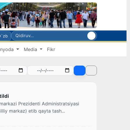
O`zb
nyoda
Media
Fikr
ildi
 markazi Prezidenti Administratsiyasi
lliy markaz) etib qayta tash...