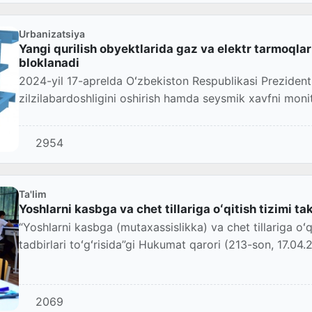
Urbanizatsiya
Yangi qurilish obyektlarida gaz va elektr tarmoqlar
bloklanadi
2024-yil 17-aprelda Oʻzbekiston Respublikasi Prezident
zilzilabardoshligini oshirish hamda seysmik xavfni monitor
2954
Ta'lim
Yoshlarni kasbga va chet tillariga oʻqitish tizimi ta
“Yoshlarni kasbga (mutaxassislikka) va chet tillariga oʻqi
tadbirlari toʻgʻrisida”gi Hukumat qarori (213-son, 17.04.2
2069