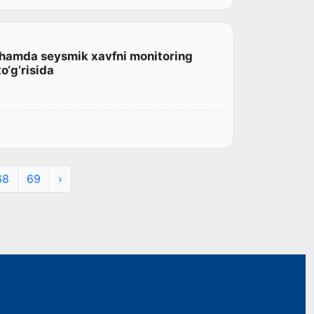
sh hamda seysmik xavfni monitoring
to‘g‘risida
68
69
›