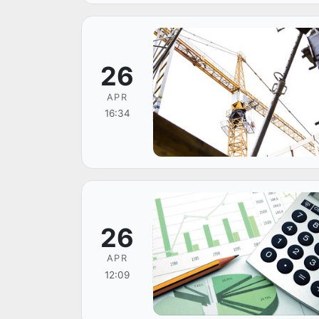
26
APR
16:34
26
APR
12:09