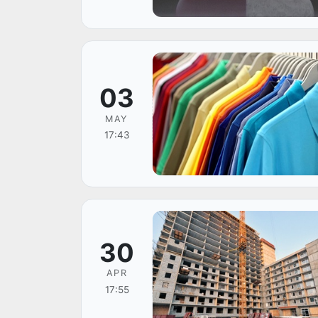
03
MAY
17:43
30
APR
17:55