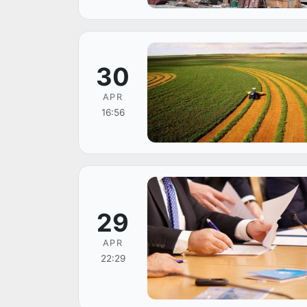
30
APR
16:56
29
APR
22:29