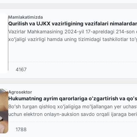
Mamlakatimizda
Qurilish va UJKX vazirligining vazifalari nimalarda
Vazirlar Mahkamasining 2024-yil 17-apreldagi 214-son q
xoʻjaligi vazirligi hamda uning tizimidagi tashkilotlar toʻg
4167
Agrosektor
Hukumatning ayrim qarorlariga oʻzgartirish va qoʻs
Boʻsh turgan qishloq xoʻjaligiga moʻljallangan yer uchast
uchun elektron onlayn-auksion savdo orqali ijaraga berish
1788