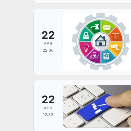
22
APR
22:06
22
APR
12:33