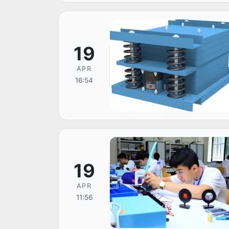
19
APR
16:54
19
APR
11:56