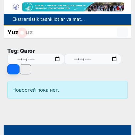
Ekstremistik tashkilotlar va materiallarning elektron reyestri yuritiladi
O‘zbekiston Jurnalistlar uyushmasi qoshida Blogerlar ijodiy kengashi tashkil etildi
Yuz
uz
Kredit va moliyaviy xizmatlar reklamasiga ogohlantirish talabi kiritiladi
FOTON va MKBANK strategik hamkorlik va bo‘lib to‘lash shartlari!
Teg: Qaror
Behruz Karimov faoliyatini Shveytsariyaning «Lugano» klubida davom ettiradi
Новостей пока нет.