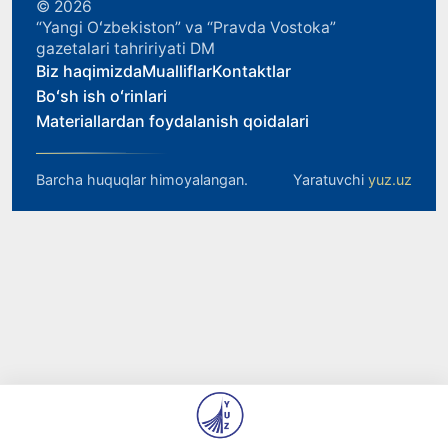
© 2026
“Yangi Oʻzbekiston” va “Pravda Vostoka”
gazetalari tahririyati DM
Biz haqimizda
Mualliflar
Kontaktlar
Boʻsh ish oʻrinlari
Materiallardan foydalanish qoidalari
Barcha huquqlar himoyalangan.
Yaratuvchi
yuz.uz