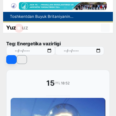
Toshkentdan Buyuk Britaniyaning Manchester shahriga to‘g‘ridan to‘g‘ri aviaqatnovlarni yo‘lga qo‘yish masalasi ko‘rib chiqilmoqda
Ekologik ekspertiza endi ekologik xavflarni oldindan boshqarish tizimiga aylanadi
Yuz
uz
Dam olish kunlari Oʻzbekistonda havo 42 darajagacha isiydi
Oltoy Respublikasidan O‘zbekistonga 30 ming boshga yaqin qoramol yetkazib berildi
Teg: Energetika vazirligi
Xorijiy davlatlarga ishga yuborish bilan bog‘liq firibgarlik holatlari fosh etildi
15
18:52
IYL