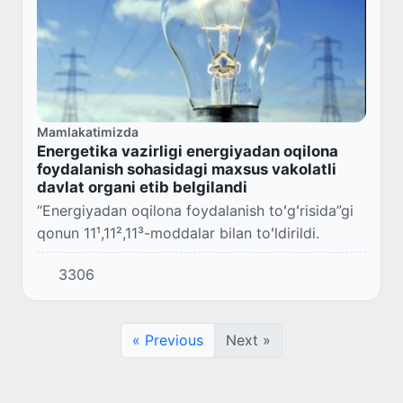
Mamlakatimizda
Energetika vazirligi energiyadan oqilona
foydalanish sohasidagi maxsus vakolatli
davlat organi etib belgilandi
“Energiyadan oqilona foydalanish toʻgʻrisida”gi
qonun 11¹,11²,11³-moddalar bilan toʻldirildi.
3306
« Previous
Next »